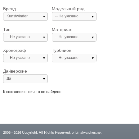
Бренд
Модельный ряд
Kunstwinder
-- Не указано
Тип
Материал
-- Не указано
-- Не указано
Хронограф
Турбийон
-- Не указано
-- Не указано
Дайверские
Да
К сожалению, ничего не найдено.
2006
- 2026
Copyright. All Rights Reserved.
originalwatches.net