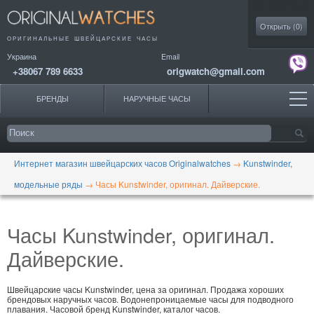
Моя коллекция
Открыть (
0
)
ОРИГИНАЛЬНЫЕ
ШВЕЙЦАРСКИЕ ЧАСЫ
Украина
Email
+38067 789 6633
origwatch@gmail.com
БРЕНДЫ
НАРУЧНЫЕ ЧАСЫ
Интернет магазин швейцарских часов Originalwatches
→
Kunstwinder,
модельные ряды
→
Часы Kunstwinder, оригинал. Дайверские.
Часы Kunstwinder, оригинал.
Дайверские.
Швейцарские часы Kunstwinder, цена за оригинал. Продажа хороших
брендовых наручных часов. Водонепроницаемые часы для подводного
плавания. Часовой бренд Kunstwinder, каталог часов.