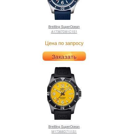
Breitling
SuperOcean
A17367D81C1S1
Цена по запросу
Заказать
Breitling
SuperOcean
M17368D71I1S1