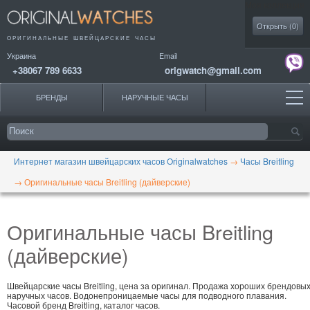
Моя коллекция
Открыть (
0
)
ОРИГИНАЛЬНЫЕ
ШВЕЙЦАРСКИЕ ЧАСЫ
Украина
Email
+38067 789 6633
origwatch@gmail.com
БРЕНДЫ
НАРУЧНЫЕ ЧАСЫ
Интернет магазин швейцарских часов Originalwatches
→
Часы Breitling
→
Оригинальные часы Breitling (дайверские)
Оригинальные часы Breitling
(дайверские)
Швейцарские часы Breitling, цена за оригинал. Продажа хороших брендовы
наручных часов. Водонепроницаемые часы для подводного плавания.
Часовой бренд Breitling, каталог часов.