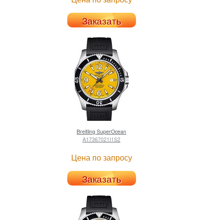
Заказать
Breitling
SuperOcean
A17367021I1S2
Цена по запросу
Заказать