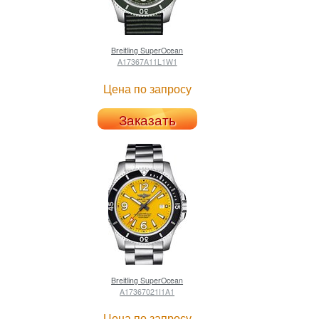
Breitling
SuperOcean
A17367A11L1W1
Цена по запросу
Заказать
Breitling
SuperOcean
A17367021I1A1
Цена по запросу