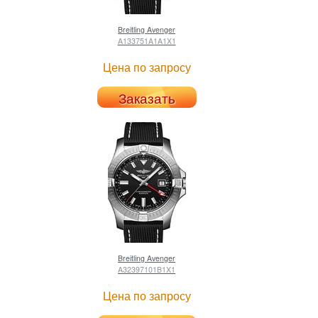
Breitling
Avenger
A133751A1A1X1
Цена по запросу
Заказать
Breitling
Avenger
A32397101B1X1
Цена по запросу