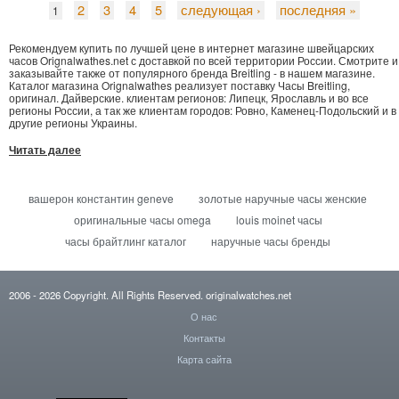
2
3
4
5
следующая ›
последняя »
1
Рекомендуем купить по лучшей цене в интернет магазине швейцарских
часов Orignalwathes.net с доставкой по всей территории России. Смотрите и
заказывайте также от популярного бренда Breitling - в нашем магазине.
Каталог магазина Orignalwathes реализует поставку Часы Breitling,
оригинал. Дайверские. клиентам регионов: Липецк, Ярославль и во все
регионы России, а так же клиентам городов: Ровно, Каменец-Подольский и в
другие регионы Украины.
Читать далее
вашерон константин geneve
золотые наручные часы женские
оригинальные часы omega
louis moinet часы
часы брайтлинг каталог
наручные часы бренды
2006
- 2026
Copyright. All Rights Reserved.
originalwatches.net
О нас
Контакты
Карта сайта