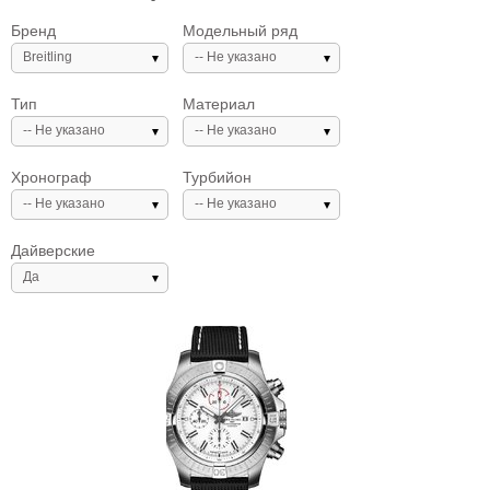
Бренд
Модельный ряд
Breitling
-- Не указано
Тип
Материал
-- Не указано
-- Не указано
Хронограф
Турбийон
-- Не указано
-- Не указано
Дайверские
Да