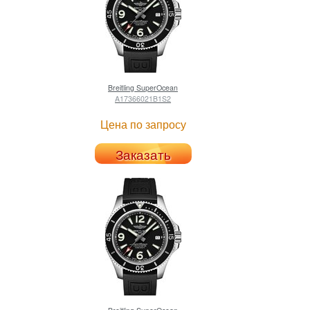
Breitling
SuperOcean
A17366021B1S2
Цена по запросу
Заказать