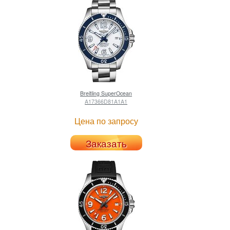
Breitling
SuperOcean
A17366D81A1A1
Цена по запросу
Заказать