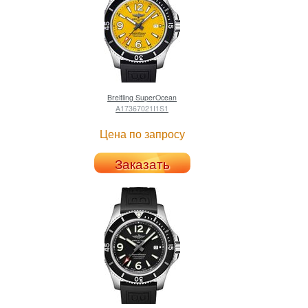
Breitling
SuperOcean
A17367021I1S1
Цена по запросу
Заказать