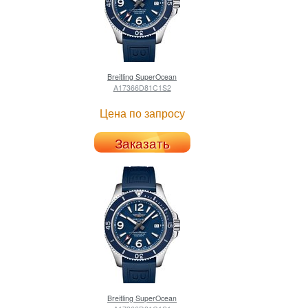
Breitling
SuperOcean
A17366D81C1S2
Цена по запросу
Заказать
Breitling
SuperOcean