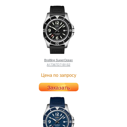
Breitling
SuperOcean
A17367D71B1S2
Цена по запросу
Заказать