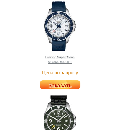
Breitling
SuperOcean
A17366D81A1S1
Цена по запросу
Заказать