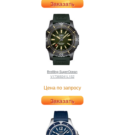
Заказать
Breitling
SuperOcean
V17369241L1S2
Цена по запросу
Заказать