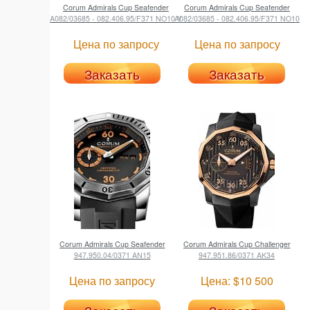
Corum
Admirals Cup Seafender
Corum
Admirals Cup Seafender
A082/03685 - 082.406.95/F371 NO10 Y
A082/03685 - 082.406.95/F371 NO10
Цена по запросу
Цена по запросу
Заказать
Заказать
Corum
Admirals Cup Seafender
Corum
Admirals Cup Challenger
947.950.04/0371 AN15
947.951.86/0371 AK34
Цена по запросу
Цена: $10 500