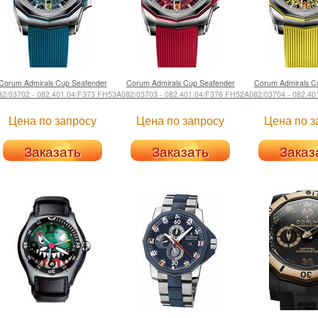
Corum
Admirals Cup Seafender
Corum
Admirals Cup Seafender
Corum
Admirals C
82/03702 - 082.401.04/F373 FH53
A082/03703 - 082.401.04/F376 FH52
A082/03704 - 082.40
Цена по запросу
Цена по запросу
Цена по з
Заказать
Заказать
Заказ