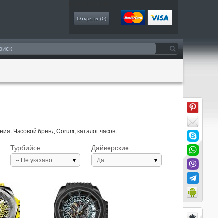
Моя коллекция
Открыть (
0
)
ия. Часовой бренд Corum, каталог часов.
Турбийон
Дайверские
-- Не указано
Да