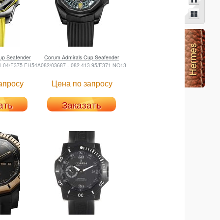
up Seafender
Corum
Admirals Cup Seafender
1.04/F375 FH54
A082/03687 - 082.413.95/F371 NO13
апросу
Цена по запросу
ать
Заказать