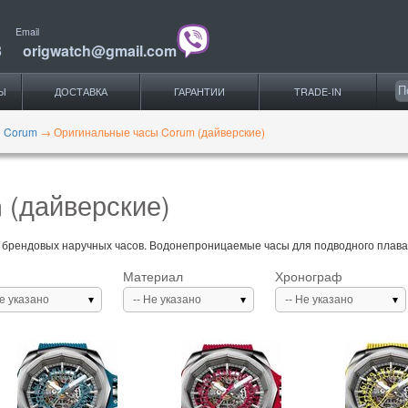
Email
3
origwatch@gmail.com
Ы
ДОСТАВКА
ГАРАНТИИ
TRADE-IN
 Corum
→
Оригинальные часы Corum (дайверские)
 (дайверские)
 брендовых наручных часов. Водонепроницаемые часы для подводного плаван
Материал
Хронограф
Не указано
-- Не указано
-- Не указано