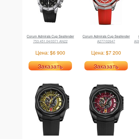
Corum
Admirals Cup Seafender
Corum
Admirals Cup Seafender
753.451.04/0371 AN22
A277/02647
A0
Цена: $6 900
Цена: $7 200
Заказать
Заказать