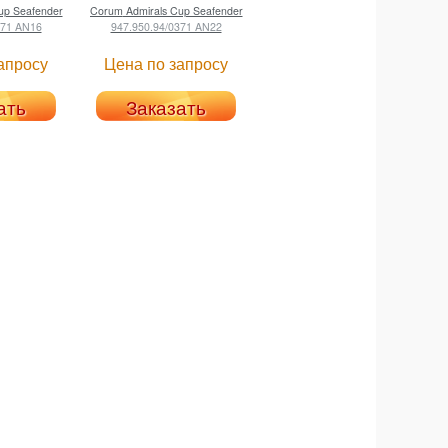
up Seafender
Corum
Admirals Cup Seafender
371 AN16
947.950.94/0371 AN22
апросу
Цена по запросу
ать
Заказать