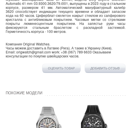
Automatic 41 mm 03.9300.3620/79.i001, выпущены в 2023 году в стальном
корпусе, размером 41 мм. Автоматический
мануфактурный калибр
3620
способствует индикации текущего времени и обладает запасом
хода на 60 часов. Циферблат-скелетон накрыт стеклом из сапфирового
кристалла с антибликовым покрытием. Часовые метки со стрелками
покрыты люминесцентным покрытием. На запястье руки часы
фиксируются стальным браслетом с раскладной застежкой.
Герметичность корпуса - 100 метров.
Компания
Original Watches
.
Часы можем доставить в
Латвию
(
Рига
). А также в
Украину
(
Киев
).
Email:
origwatch@gmail.com
work:
+38 (067) 789 6633
Оказываем
консультации по покупке
швейцарских часов
.
ОЦЕНИТЬ ТОВАР
ДОБАВИТЬ ОТЗЫВ
ПОХОЖИЕ МОДЕЛИ