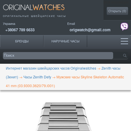
Моя коллекция
Открыть (
0
)
ОРИГИНАЛЬНЫЕ
ШВЕЙЦАРСКИЕ ЧАСЫ
Украина
Email
+38067 789 6633
origwatch@gmail.com
БРЕНДЫ
НАРУЧНЫЕ ЧАСЫ
Интернет магазин швейцарских часов Originalwatches
→
Zenith часы
(Зенит)
→
Часы Zenith Defy
→
Мужские часы Skyline Skeleton Automatic
41 mm (03.9300.3620/79.i001)