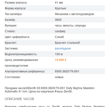
Размер корпуса:
41
мм
Форма корпуса:
Круглые
Тип калибра:
Механика с автоподзаводом
Калибр:
3620
Функции:
часы, минуты, секунды
Стекло:
сапфир
Цвет циферблата:
Синий
Браслет:
Браслет стальной
Застежка:
раскладная
Водонепроницаемость
:
100
м
Цена, рекомендованная
12 000 €
производителем:
Альтернативные референсы:
9300.3620/79.i001
Состояние:
новые
Продажа часов:
#Zenith
03.9300.3620/79.i001
Defy
Skyline Skeleton
Automatic 41 mm. Цена на наручные
#часы
Zenith
.
ОПИСАНИЕ ЧАСОВ
Мужские швейцарские часы от Zenith, модель Defy Skyline Skeleton