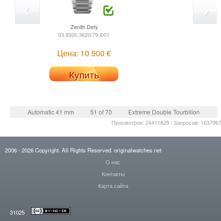
Zenith
Defy
03.9300.3620/79.i001
Цена: 10 500 €
Купить
Automatic 41 mm
51 of 70
Extreme Double Tourbillon
Просмотров: 24411829 / Запросов: 163796
2006
- 2026
Copyright. All Rights Reserved.
originalwatches.net
О нас
Контакты
Карта сайта
31025