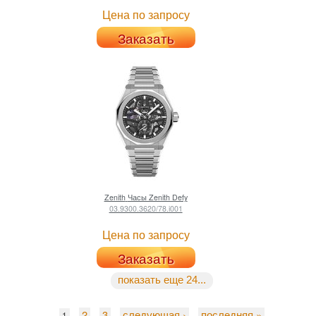
Цена по запросу
Заказать
Zenith
Часы Zenith Defy
03.9300.3620/78.i001
Цена по запросу
Заказать
показать еще 24...
2
3
следующая ›
последняя »
1