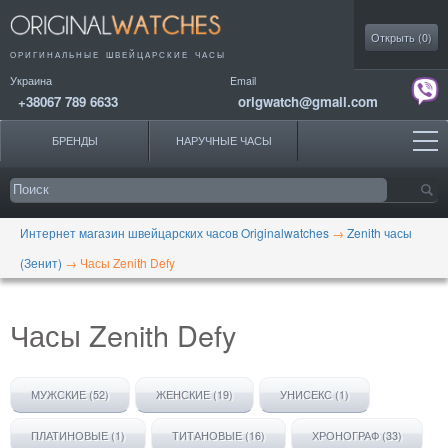
Моя коллекция
Открыть (
0
)
ОРИГИНАЛЬНЫЕ
ШВЕЙЦАРСКИЕ ЧАСЫ
Украина
Email
+38067 789 6633
origwatch@gmail.com
БРЕНДЫ
НАРУЧНЫЕ ЧАСЫ
Интернет магазин швейцарских часов Originalwatches
→
Zenith часы
(Зенит)
→
Часы Zenith Defy
Часы Zenith Defy
МУЖСКИЕ (52)
ЖЕНСКИЕ (19)
УНИСЕКС (1)
ПЛАТИНОВЫЕ (1)
ТИТАНОВЫЕ (16)
ХРОНОГРАФ (33)