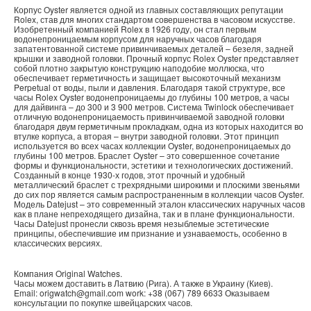
Корпус Oyster является одной из главных составляющих репутации
Rolex, став для многих стандартом совершенства в часовом искусстве.
Изобретенный компанией Rolex в 1926 году, он стал первым
водонепроницаемым корпусом для наручных часов благодаря
запатентованной системе привинчиваемых деталей – безеля, задней
крышки и заводной головки. Прочный корпус Rolex Oyster представляет
собой плотно закрытую конструкцию наподобие моллюска, что
обеспечивает герметичность и защищает высокоточный механизм
Perpetual от воды, пыли и давления. Благодаря такой структуре, все
часы Rolex Oyster водонепроницаемы до глубины 100 метров, а часы
для дайвинга – до 300 и 3 900 метров. Система Twinlock обеспечивает
отличную водонепроницаемость привинчиваемой заводной головки
благодаря двум герметичным прокладкам, одна из которых находится во
втулке корпуса, а вторая – внутри заводной головки. Этот принцип
используется во всех часах коллекции Oyster, водонепроницаемых до
глубины 100 метров. Браслет Oyster – это совершенное сочетание
формы и функциональности, эстетики и технологических достижений.
Созданный в конце 1930-х годов, этот прочный и удобный
металлический браслет с трехрядными широкими и плоскими звеньями
до сих пор является самым распространенным в коллекции часов Oyster.
Модель Datejust – это современный эталон классических наручных часов
как в плане непреходящего дизайна, так и в плане функциональности.
Часы Datejust пронесли сквозь время незыблемые эстетические
принципы, обеспечившие им признание и узнаваемость, особенно в
классических версиях.
Компания
Original Watches
.
Часы можем доставить в
Латвию
(
Рига
). А также в
Украину
(
Киев
).
Email:
origwatch@gmail.com
work:
+38 (067) 789 6633
Оказываем
консультации по покупке
швейцарских часов
.