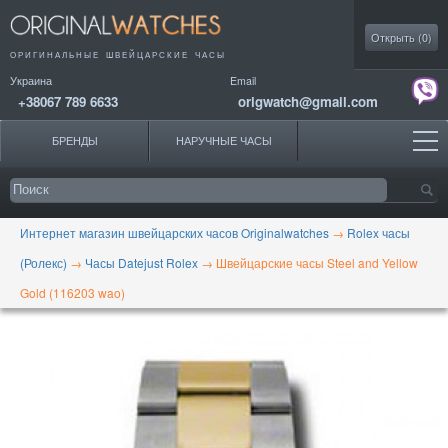
Моя коллекция
Открыть (
0
)
ОРИГИНАЛЬНЫЕ
ШВЕЙЦАРСКИЕ ЧАСЫ
Украина
Email
+38067 789 6633
origwatch@gmail.com
БРЕНДЫ
НАРУЧНЫЕ ЧАСЫ
Интернет магазин швейцарских часов Originalwatches
→
Rolex часы
(Ролекс)
→
Часы Datejust Rolex
→
Швейцарские часы Steel and Yellow
Gold (116203 wao)