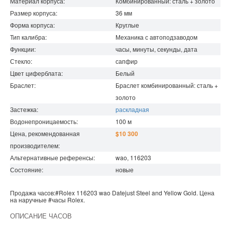
Материал корпуса:
Комбинированный: сталь + золото
Размер корпуса:
36
мм
Форма корпуса:
Круглые
Тип калибра:
Механика с автоподзаводом
Функции:
часы, минуты, секунды, дата
Стекло:
сапфир
Цвет циферблата:
Белый
Браслет:
Браслет комбинированный: сталь +
золото
Застежка:
раскладная
Водонепроницаемость
:
100
м
Цена, рекомендованная
$10 300
производителем:
Альтернативные референсы:
wao, 116203
Состояние:
новые
Продажа часов:
#Rolex
116203 wao
Datejust
Steel and Yellow Gold. Цена
на наручные
#часы
Rolex
.
ОПИСАНИЕ ЧАСОВ