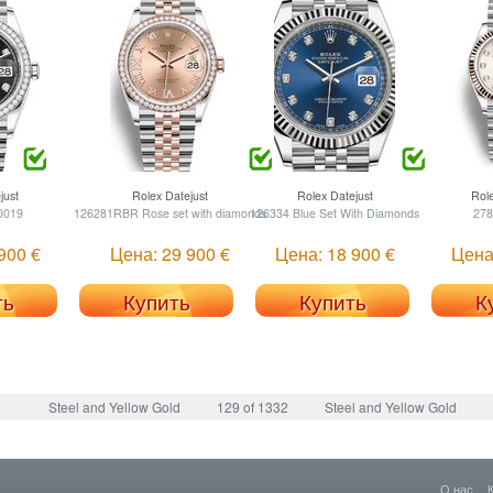
just
Rolex
Datejust
Rolex
Datejust
Rol
0019
126281RBR Rose set with diamonds
126334 Blue Set With Diamonds
278
900 €
Цена: 29 900 €
Цена: 18 900 €
Цена
ть
Купить
Купить
К
Steel and Yellow Gold
129 of 1332
Steel and Yellow Gold
О нас