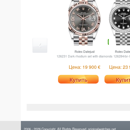
Rolex
Datejust
Rolex
Date
126231 Dark rhodium set with diamonds
126284rbr-
Цена: 19 900 €
Цена: 23 
Купить
Купи
2006
- 2026
Copyright. All Rights Reserved.
originalwatches.net