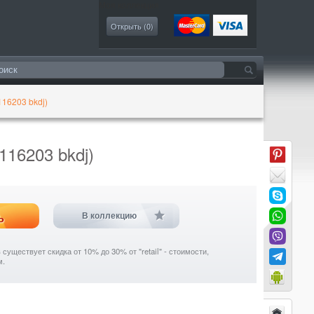
Моя коллекция
Открыть (
0
)
116203 bkdj)
116203 bkdj)
ь
В коллекцию
уществует скидка от 10% до 30% от "retail" - стоимости,
м.