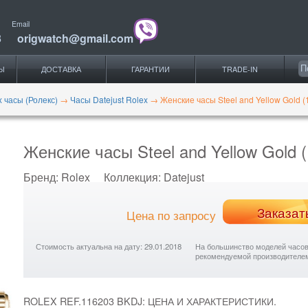
Email
3
origwatch@gmail.com
Ы
ДОСТАВКА
ГАРАНТИИ
TRADE-IN
x часы (Ролекс)
→
Часы Datejust Rolex
→
Женские часы Steel and Yellow Gold (
Женские часы Steel and Yellow Gold (
Бренд:
Rolex
Коллекция:
Datejust
Заказат
Цена по запросу
Стоимость актуальна на дату: 29.01.2018
На большинство моделей часов с
рекомендуемой производителе
ROLEX REF.116203 BKDJ: ЦЕНА И ХАРАКТЕРИСТИКИ.