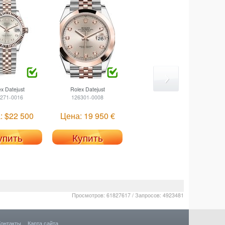
ex
Datejust
Rolex
Datejust
271-0016
126301-0008
: $22 500
Цена: 19 950 €
упить
Купить
Просмотров: 61827617 / Запросов: 4923481
Контакты
Карта сайта