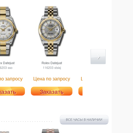
ex
Datejust
Rolex
Datejust
Rolex
Datejust
6203 sso
116203 stsisj
116203 waj
по запросу
Цена по запросу
Цена по запросу
Ц
казать
Заказать
Заказать
ВСЕ ЧАСЫ В НАЛИЧИИ