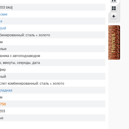
203 bkdj
ские
ex
just
бинированный: сталь + золото
мм
глые
аника с автоподзаводом
ы, минуты, секунды, дата
фир
ный
слет комбинированный: сталь + золото
кладная
м
 750
203
ые