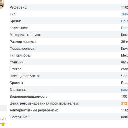
Референс:
116
Тип:
Жен
Бренд:
Rol
Коллекция:
Date
Материал корпуса:
Ком
Размер корпуса:
36
Форма корпуса:
Кру
Тип калибра:
Мех
Функции:
час
Стекло:
сап
Цвет циферблата:
Чер
Браслет:
Бра
Застежка:
рас
Водонепроницаемость
:
100
Цена, рекомендованная производителем:
$12
Альтернативные референсы:
116
Состояние:
нов
тинг