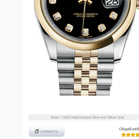
Rolex
116203 bkdj
Datejust Steel and Yellow Gold
Общий рей
СРАВНИТЬ