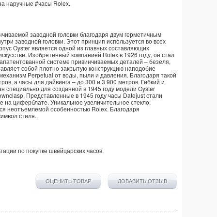
 на наручные
#часы
Rolex
.
нчиваемой заводной головки благодаря двум герметичным
нутри заводной головки. Этот принцип используется во всех
рпус Oyster является одной из главных составляющих
искусстве. Изобретенный компанией Rolex в 1926 году, он стал
апатентованной системе привинчиваемых деталей – безеля,
ставляет собой плотно закрытую конструкцию наподобие
еханизм Perpetual от воды, пыли и давления. Благодаря такой
ов, а часы для дайвинга – до 300 и 3 900 метров. Гибкий и
н специально для созданной в 1945 году модели Oyster
rownclasp. Представленные в 1945 году часы Datejust стали
 на циферблате. Уникальное увеличительное стекло,
ься неотъемлемой особенностью Rolex. Благодаря
символ стиля.
тации по покупке
швейцарских часов
.
ОЦЕНИТЬ ТОВАР
ДОБАВИТЬ ОТЗЫВ