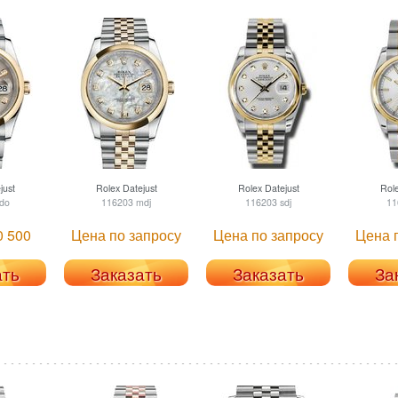
just
Rolex
Datejust
Rolex
Datejust
Rol
do
116203 mdj
116203 sdj
11
0 500
Цена по запросу
Цена по запросу
Цена 
ать
Заказать
Заказать
За