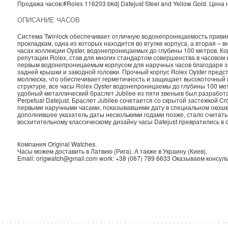
Продажа часов:
#Rolex
116203 bkdj
Datejust
Steel and Yellow Gold. Цена
ОПИСАНИЕ ЧАСОВ
Система Twinlock обеспечивает отличную водонепроницаемость приви
прокладкам, одна из которых находится во втулке корпуса, а вторая – в
часах коллекции Oyster, водонепроницаемых до глубины 100 метров. Ко
репутации Rolex, став для многих стандартом совершенства в часовом 
первым водонепроницаемым корпусом для наручных часов благодаря з
задней крышки и заводной головки. Прочный корпус Rolex Oyster пред
моллюска, что обеспечивает герметичность и защищает высокоточный м
структуре, все часы Rolex Oyster водонепроницаемы до глубины 100 метр
удобный металлический браслет Jubilee из пяти звеньев был разработа
Perpetual Datejust. Браслет Jubilee сочетается со скрытой застежкой C
первыми наручными часами, показывавшими дату в специальном окошке
дополнившее указатель даты несколькими годами позже, стало считат
восхитительному классическому дизайну часы Datejust превратились в 
Компания
Original Watches
.
Часы можем доставить в
Латвию
(
Рига
). А также в
Украину
(
Киев
).
Email:
origwatch@gmail.com
work:
+38 (067) 789 6633
Оказываем консуль