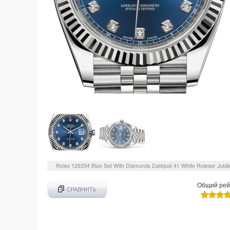
Rolex
126334 Blue Set With Diamonds
Datejust 41 White Rolesor Jubil
Общий рей
СРАВНИТЬ