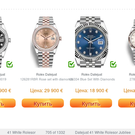
just
Rolex
Datejust
Rolex
Datejust
Rol
0019
126281RBR Rose set with diamonds
126334 Blue Set With Diamonds
278
900 €
Цена: 29 900 €
Цена: 18 900 €
Цена
ть
Купить
Купить
К
41 White Rolesor
705 of 1332
Datejust 41 White Rolesor Jubilee