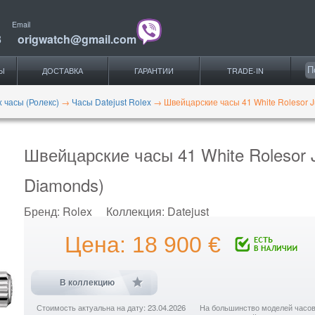
Email
3
origwatch@gmail.com
Ы
ДОСТАВКА
ГАРАНТИИ
TRADE-IN
x часы (Ролекс)
→
Часы Datejust Rolex
→
Швейцарские часы 41 White Rolesor J
Швейцарские часы 41 White Rolesor J
Diamonds)
Бренд:
Rolex
Коллекция:
Datejust
Цена: 18 900 €
В коллекцию
Стоимость актуальна на дату: 23.04.2026
На большинство моделей часов с