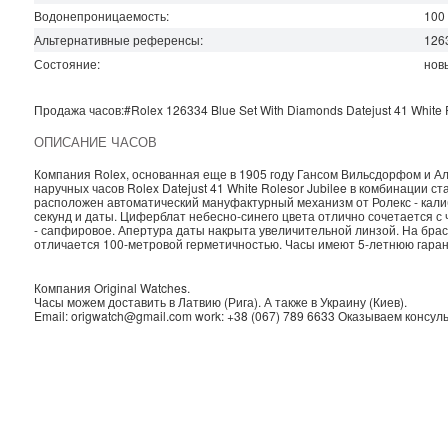
Водонепроницаемость
:
100
Альтернативные референсы:
126
Состояние:
нов
Продажа часов:
#Rolex
126334 Blue Set With Diamonds
Datejust
41 White 
ОПИСАНИЕ ЧАСОВ
Компания Rolex, основанная еще в 1905 году Гансом Вильсдорфом и 
наручных часов Rolex
Datejust 41 White Rolesor Jubilee в комбинации ст
расположен автоматический мануфактурный механизм от Ролекс - калиб
секунд и даты. Циферблат небесно-синего цвета отлично сочетается с
- сапфировое. Апертура даты накрыта увеличительной линзой. На бра
отличается 100-метровой герметичностью. Часы имеют 5-летнюю гара
Компания
Original Watches
.
Часы можем доставить в
Латвию
(
Рига
). А также в
Украину
(
Киев
).
Email:
origwatch@gmail.com
work:
+38 (067) 789 6633
Оказываем консуль