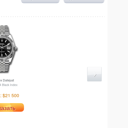
ex
Datejust
 Black Index
: $21 500
казать