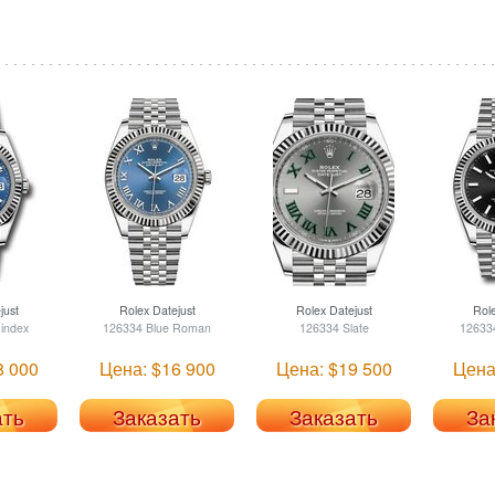
just
Rolex
Datejust
Rolex
Datejust
Rol
 index
126334 Blue Roman
126334 Slate
126334
8 000
Цена: $16 900
Цена: $19 500
Цена
ать
Заказать
Заказать
За