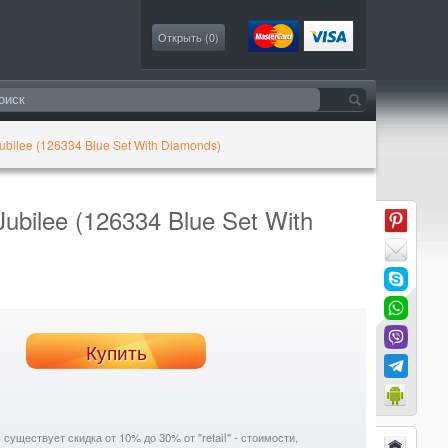
Моя коллекция
Открыть (
0
)
ubilee (126334 Blue Set With Diamonds)
ubilee (126334 Blue Set With
Купить
уществует скидка от 10% до 30% от "retail" - стоимости,