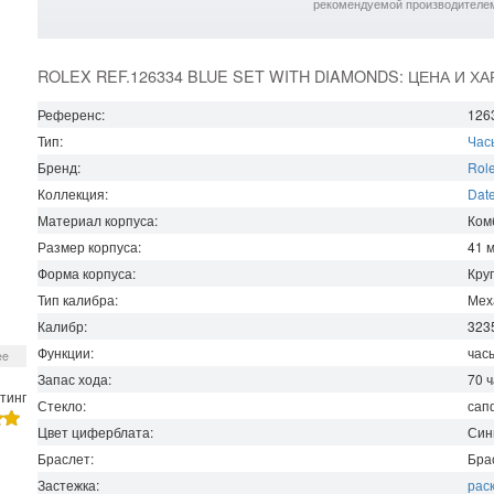
рекомендуемой производителе
ROLEX REF.126334 BLUE SET WITH DIAMONDS: ЦЕНА И Х
Референс:
126
Тип:
Час
Бренд:
Rol
Коллекция:
Date
Материал корпуса:
Ком
Размер корпуса:
41
Форма корпуса:
Кру
Тип калибра:
Мех
Калибр:
323
Функции:
час
ee
Запас хода:
70
ч
тинг
Стекло:
сап
Цвет циферблата:
Син
Браслет:
Бра
Застежка:
рас