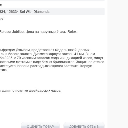
м
334, 126334 Set With Diamonds
ые
Rolesor Jubilee. Цена на наручные
#часы
Rolex
.
Альфредом Дэвисом, представляет модель швейцарских
али и белого золота. Диаметр корпуса часов - 41 мм. В нем
р 3235, с 70 часовым запасом хода и индикацией часов, минут,
 часовыми метками в виде белых бриллиантов. Защитное стекло
слете установлена раскладывающаяся застежка. Корпус
нтию.
тации по покупке
швейцарских часов
.
ОЦЕНИТЬ ТОВАР
ДОБАВИТЬ ОТЗЫВ