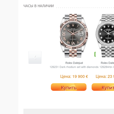
ЧАСЫ В НАЛИЧИИ
Rolex
Datejust
Rolex
Date
126231 Dark rhodium set with diamonds
126284rbr-
Цена: 19 900 €
Цена: 23 
Купить
Купи