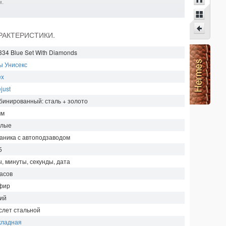
м.
АРАКТЕРИСТИКИ.
334 Blue Set With Diamonds
ы Унисекс
ex
just
бинированный: сталь + золото
мм
глые
аника с автоподзаводом
5
ы, минуты, секунды, дата
асов
фир
ий
слет стальной
кладная