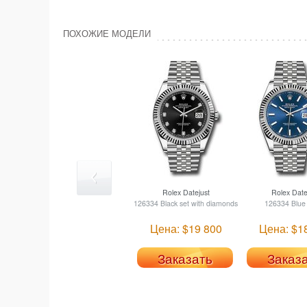
ПОХОЖИЕ МОДЕЛИ
Rolex
Datejust
Rolex
Date
126334 Black set with diamonds
126334 Blue
Цена: $19 800
Цена: $1
Заказать
Заказ