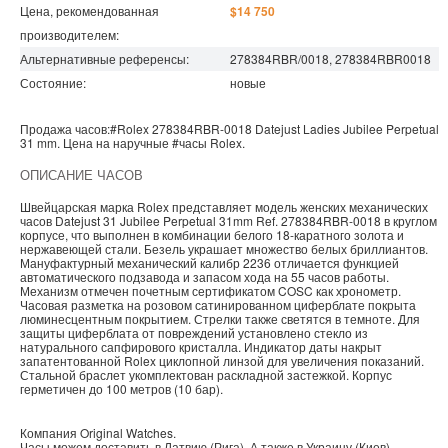
Цена, рекомендованная
$14 750
производителем:
Альтернативные референсы:
278384RBR/0018, 278384RBR0018
Состояние:
новые
Продажа часов:
#Rolex
278384RBR-0018
Datejust Ladies
Jubilee Perpetual
31 mm. Цена на наручные
#часы
Rolex
.
ОПИСАНИЕ ЧАСОВ
Швейцарская марка Rolex представляет модель женских механических
часов Datejust 31 Jubilee Perpetual 31mm Ref. 278384RBR-0018 в круглом
корпусе, что выполнен в комбинации белого 18-каратного золота и
нержавеющей стали. Безель украшает множество белых бриллиантов.
Мануфактурный механический калибр 2236 отличается функцией
автоматического подзавода и запасом хода на 55 часов работы.
Механизм отмечен почетным сертификатом COSC как хронометр.
Часовая разметка на розовом сатинированном циферблате покрыта
люминесцентным покрытием. Стрелки также светятся в темноте. Для
защиты циферблата от повреждений установлено стекло из
натурального сапфирового кристалла. Индикатор даты накрыт
запатентованной Rolex циклопной линзой для увеличения показаний.
Стальной браслет укомплектован раскладной застежкой. Корпус
герметичен до 100 метров (10 бар).
Компания
Original Watches
.
Часы можем доставить в
Латвию
(
Рига
). А также в
Украину
(
Киев
).