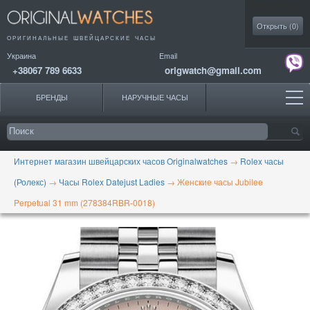
Моя коллекция
Открыть (
0
)
ОРИГИНАЛЬНЫЕ
ШВЕЙЦАРСКИЕ ЧАСЫ
Украина
Email
+38067 789 6633
origwatch@gmail.com
БРЕНДЫ
НАРУЧНЫЕ ЧАСЫ
Интернет магазин швейцарских часов Originalwatches
→
Rolex часы
(Ролекс)
→
Часы Rolex Datejust Ladies
→
Женские часы Jubilee
Perpetual 31 mm (278384RBR-0018)