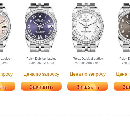
 Ladies
Rolex
Datejust Ladies
Rolex
Datejust Ladies
Rolex
Da
-0028
278384RBR-0030
278384RBR-0014
2783
апросу
Цена по запросу
Цена по запросу
Цена 
ать
Заказать
Заказать
За