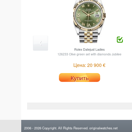
Rolex
Datejust Ladies
126233 Olive green set with diamonds Jubilee
Цена: 20 900 €
Купить
2006
- 2026
Copyright. All Rights Reserved.
originalwatches.net