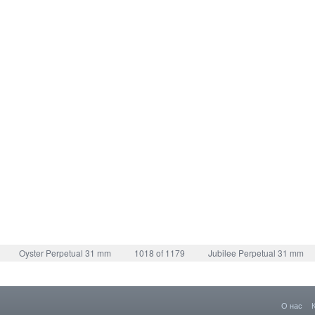
Oyster Perpetual 31 mm
1018 of 1179
Jubilee Perpetual 31 mm
О нас