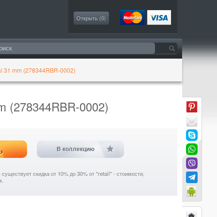
Моя коллекция
Открыть (
0
)
al 31 mm (278344RBR-0002)
mm (278344RBR-0002)
ь
В коллекцию
уществует скидка от 10% до 30% от "retail" - стоимости,
м.