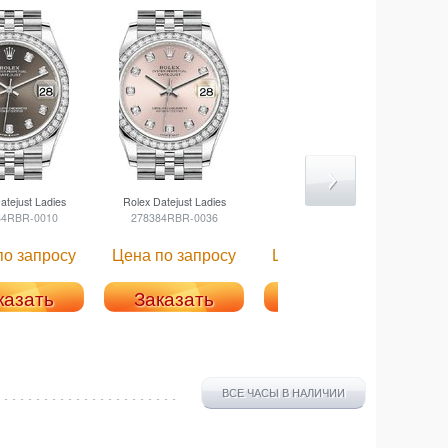
tejust Ladies
Rolex
Datejust Ladies
Rolex
Datejust Ladies
R
84RBR-0010
278384RBR-0036
278384RBR-0034
по запросу
Цена по запросу
Цена по запросу
Ц
казать
Заказать
Заказать
ВСЕ ЧАСЫ В НАЛИЧИИ