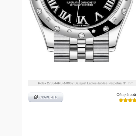
Rolex
278344RBR-0002
Datejust Ladies Jubilee Perpetual 31 mm
Общий рей
СРАВНИТЬ