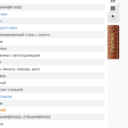
344RBR-0002
ские
ex
just Ladies
бинированный: сталь + золото
мм
глые
аника с автоподзаводом
6
ы, минуты, секунды, дата
фир
ный
слет стальной
кладная
м
 400
344RBR/0002, 278344RBR0002
ые