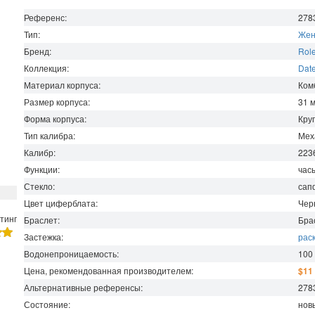
Референс:
278
Тип:
Жен
Бренд:
Rol
Коллекция:
Date
Материал корпуса:
Ком
Размер корпуса:
31
Форма корпуса:
Кру
Тип калибра:
Мех
Калибр:
223
Функции:
час
Стекло:
сап
Цвет циферблата:
Чер
тинг
Браслет:
Бра
Застежка:
рас
Водонепроницаемость
:
100
Цена, рекомендованная производителем:
$11
Альтернативные референсы:
278
Состояние:
нов