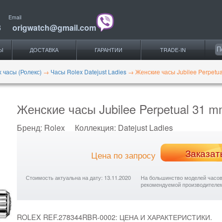
Email
3
origwatch@gmail.com
Ы
ДОСТАВКА
ГАРАНТИИ
TRADE-IN
x часы (Ролекс)
→
Часы Rolex Datejust Ladies
→
Женские часы Jubilee Perpetu
Женские часы Jubilee Perpetual 31 
Бренд:
Rolex
Коллекция:
Datejust Ladies
Заказат
Цена по запросу
Стоимость актуальна на дату: 13.11.2020
На большинство моделей часов с
рекомендуемой производителе
ROLEX REF.278344RBR-0002: ЦЕНА И ХАРАКТЕРИСТИКИ.