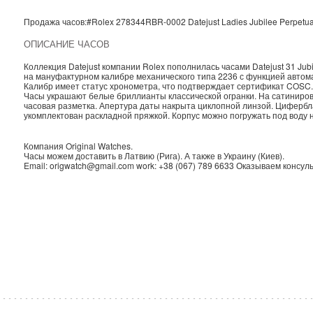
Продажа часов:
#Rolex
278344RBR-0002
Datejust Ladies
Jubilee Perpetu
ОПИСАНИЕ ЧАСОВ
Коллекция Datejust компании Rolex пополнилась часами Datejust 31 Ju
на мануфактурном калибре механического типа 2236 с функцией автома
Калибр имеет статус хронометра, что подтверждает сертификат COSC.
Часы украшают белые бриллианты классической огранки. На сатиниро
часовая разметка. Апертура даты накрыта циклопной линзой. Циферб
укомплектован раскладной пряжкой. Корпус можно погружать под воду н
Компания
Original Watches
.
Часы можем доставить в
Латвию
(
Рига
). А также в
Украину
(
Киев
).
Email:
origwatch@gmail.com
work:
+38 (067) 789 6633
Оказываем консуль