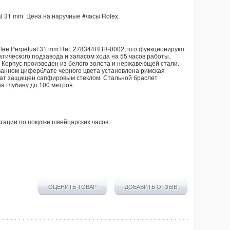
al 31 mm. Цена на наручные
#часы
Rolex
.
bilee Perpetual 31 mm Ref. 278344RBR-0002, что функционируют
тического подзавода и запасом хода на 55 часов работы.
 Корпус произведен из белого золота и нержавеющей стали.
ванном циферблате черного цвета установлена римская
лат защищен сапфировым стеклом. Стальной браслет
а глубину до 100 метров.
тации по покупке
швейцарских часов
.
ОЦЕНИТЬ ТОВАР
ДОБАВИТЬ ОТЗЫВ