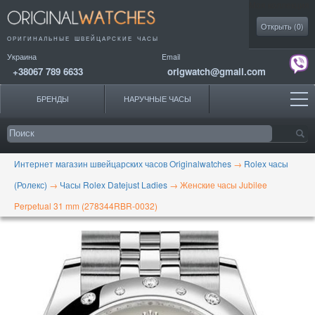
Моя коллекция
Открыть (
0
)
ОРИГИНАЛЬНЫЕ
ШВЕЙЦАРСКИЕ ЧАСЫ
Украина
Email
+38067 789 6633
origwatch@gmail.com
БРЕНДЫ
НАРУЧНЫЕ ЧАСЫ
Интернет магазин швейцарских часов Originalwatches
→
Rolex часы
(Ролекс)
→
Часы Rolex Datejust Ladies
→
Женские часы Jubilee
Perpetual 31 mm (278344RBR-0032)