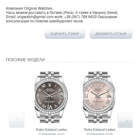
Компания
Original Watches
.
Часы можем доставить в
Латвию
(
Рига
). А также в
Украину
(
Киев
).
Email:
origwatch@gmail.com
work:
+38 (067) 789 6633
Оказываем
консультации по покупке
швейцарских часов
.
ОЦЕНИТЬ ТОВАР
ДОБАВИТЬ ОТЗЫВ
ПОХОЖИЕ МОДЕЛИ
Rolex
Datejust Ladies
Rolex
Datejust Ladies
R
278384RBR-0032
278384RBR-0028