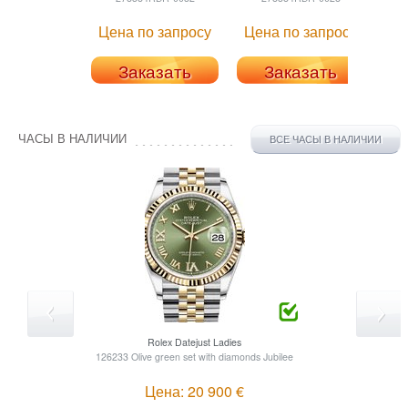
Цена по запросу
Цена по запросу
Це
Заказать
Заказать
ЧАСЫ В НАЛИЧИИ
ВСЕ ЧАСЫ В НАЛИЧИИ
Rolex
Datejust Ladies
126233 Olive green set with diamonds Jubilee
Цена: 20 900 €