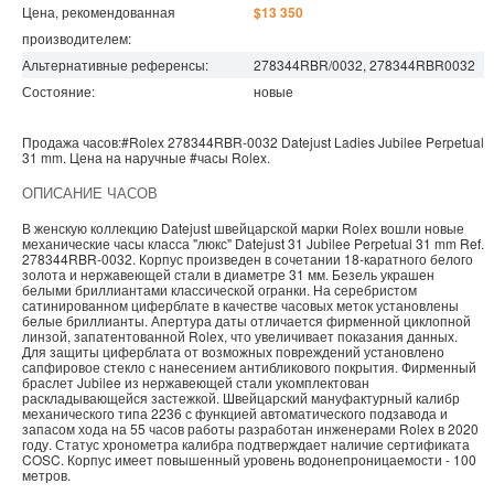
Цена, рекомендованная
$13 350
производителем:
Альтернативные референсы:
278344RBR/0032, 278344RBR0032
Состояние:
новые
Продажа часов:
#Rolex
278344RBR-0032
Datejust Ladies
Jubilee Perpetual
31 mm. Цена на наручные
#часы
Rolex
.
ОПИСАНИЕ ЧАСОВ
В женскую коллекцию Datejust швейцарской марки Rolex вошли новые
механические часы класса "люкс" Datejust 31 Jubilee Perpetual 31 mm Ref.
278344RBR-0032. Корпус произведен в сочетании 18-каратного белого
золота и нержавеющей стали в диаметре 31 мм. Безель украшен
белыми бриллиантами классической огранки. На серебристом
сатинированном циферблате в качестве часовых меток установлены
белые бриллианты. Апертура даты отличается фирменной циклопной
линзой, запатентованной Rolex, что увеличивает показания данных.
Для защиты циферблата от возможных повреждений установлено
сапфировое стекло с нанесением антибликового покрытия. Фирменный
браслет Jubilee из нержавеющей стали укомплектован
раскладывающейся застежкой. Швейцарский мануфактурный калибр
механического типа 2236 с функцией автоматического подзавода и
запасом хода на 55 часов работы разработан инженерами Rolex в 2020
году. Статус хронометра калибра подтверждает наличие сертификата
COSC. Корпус имеет повышенный уровень водонепроницаемости - 100
метров.