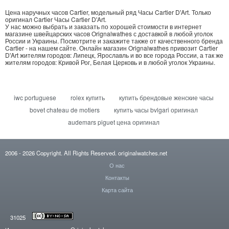
Цена наручных часов Cartier, модельный ряд Часы Cartier D'Art.
Только
оригинал Cartier Часы Cartier D'Art
.
У нас можно выбрать и заказать по хорошей стоимости в интернет
магазине швейцарских часов Orignalwathes с доставкой в любой уголок
России и Украины. Посмотрите и закажите также от качественного бренда
Cartier - на нашем сайте. Онлайн магазин Orignalwathes привозит Cartier
D'Art жителям городов: Липецк, Ярославль и во все города России, а так же
жителям городов: Кривой Рог, Белая Церковь и в любой уголок Украины.
iwc portuguese
rolex купить
купить брендовые женские часы
bovet chateau de motiers
купить часы bvlgari оригинал
audemars piguet цена оригинал
2006
- 2026
Copyright. All Rights Reserved.
originalwatches.net
О нас
Контакты
Карта сайта
31025