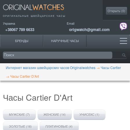
Моя коллекция
Открыть (
0
)
ОРИГИНАЛЬНЫЕ
ШВЕЙЦАРСКИЕ ЧАСЫ
Украина
Email
+38067 789 6633
origwatch@gmail.com
БРЕНДЫ
НАРУЧНЫЕ ЧАСЫ
Интернет магазин швейцарских часов Originalwatches
→
Часы Cartier
→
Часы Cartier D'Art
Часы Cartier D'Art
МУЖСКИЕ (7)
ЖЕНСКИЕ (14)
УНИСЕКС (1)
ЗОЛОТЫЕ (16)
ПЛАТИНОВЫЕ (4)