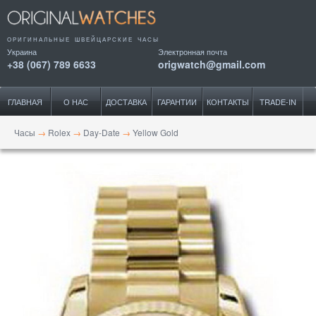
ОРИГИНАЛЬНЫЕ ШВЕЙЦАРСКИЕ ЧАСЫ
Украина
Электронная почта
+38 (067) 789 6633
origwatch@gmail.com
ГЛАВНАЯ
О НАС
ДОСТАВКА
ГАРАНТИИ
КОНТАКТЫ
TRADE-IN
Часы
→
Rolex
→
Day-Date
→
Yellow Gold