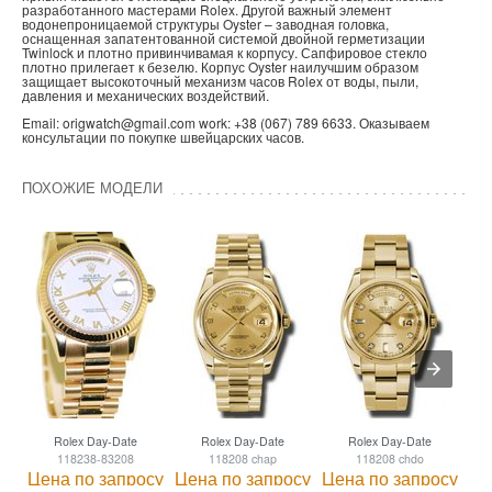
разработанного мастерами Rolex. Другой важный элемент
водонепроницаемой структуры Oyster – заводная головка,
оснащенная запатентованной системой двойной герметизации
Twinlock и плотно привинчивамая к корпусу. Сапфировое стекло
плотно прилегает к безелю. Корпус Oyster наилучшим образом
защищает высокоточный механизм часов Rolex от воды, пыли,
давления и механических воздействий.
Email: origwatch@gmail.com work: +38 (067) 789 6633. Оказываем
консультации по покупке швейцарских часов.
ПОХОЖИЕ МОДЕЛИ
Rolex Day-Date
Rolex Day-Date
Rolex Day-Date
118238-83208
118208 chap
118208 chdo
Цена по запросу
Цена по запросу
Цена по запросу
Це