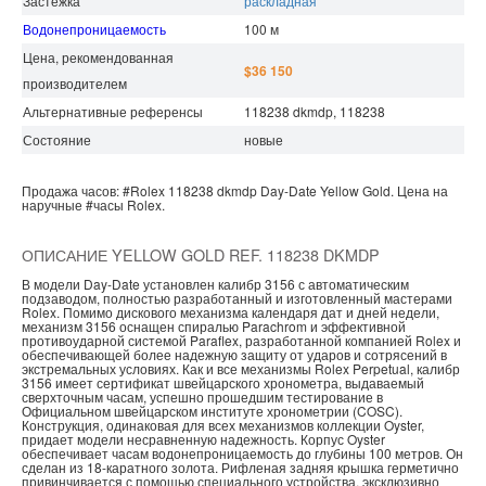
Застежка
раскладная
Водонепроницаемость
100 м
Цена, рекомендованная
$36 150
производителем
Альтернативные референсы
118238 dkmdp, 118238
Состояние
новые
Продажа часов:
#Rolex
118238 dkmdp
Day-Date
Yellow Gold.
Цена на
наручные
#часы
Rolex.
ОПИСАНИЕ YELLOW GOLD REF. 118238 DKMDP
В модели Day-Date установлен калибр 3156 с автоматическим
подзаводом, полностью разработанный и изготовленный мастерами
Rolex. Помимо дискового механизма календаря дат и дней недели,
механизм 3156 оснащен спиралью Parachrom и эффективной
противоударной системой Paraflex, разработанной компанией Rolex и
обеспечивающей более надежную защиту от ударов и сотрясений в
экстремальных условиях. Как и все механизмы Rolex Perpetual, калибр
3156 имеет сертификат швейцарского хронометра, выдаваемый
сверхточным часам, успешно прошедшим тестирование в
Официальном швейцарском институте хронометрии (COSC).
Конструкция, одинаковая для всех механизмов коллекции Oyster,
придает модели несравненную надежность. Корпус Oyster
обеспечивает часам водонепроницаемость до глубины 100 метров. Он
сделан из 18-каратного золота. Рифленая задняя крышка герметично
привинчивается с помощью специального устройства, эксклюзивно