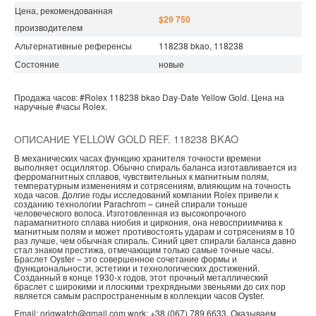
Цена, рекомендованная
$29 750
производителем
Альтернативные референсы
118238 bkao, 118238
Состояние
новые
Продажа часов:
#Rolex
118238 bkao
Day-Date
Yellow Gold.
Цена на
наручные
#часы
Rolex.
ОПИСАНИЕ YELLOW GOLD REF. 118238 BKAO
В механических часах функцию хранителя точности времени
выполняет осциллятор. Обычно спираль баланса изготавливается из
ферромагнитных сплавов, чувствительных к магнитным полям,
температурным изменениям и сотрясениям, влияющим на точность
хода часов. Долгие годы исследований компании Rolex привели к
созданию технологии Parachrom – синей спирали тоньше
человеческого волоса. Изготовленная из высокопрочного
парамагнитного сплава ниобия и циркония, она невосприимчива к
магнитным полям и может противостоять ударам и сотрясениям в 10
раз лучше, чем обычная спираль. Синий цвет спирали баланса давно
стал знаком престижа, отмечающим только самые точные часы.
Браслет Oyster – это совершенное сочетание формы и
функциональности, эстетики и технологических достижений.
Созданный в конце 1930-х годов, этот прочный металлический
браслет с широкими и плоскими трехрядными звеньями до сих пор
является самым распространенным в коллекции часов Oyster.
Email: origwatch@gmail.com work: +38 (067) 789 6633. Оказываем