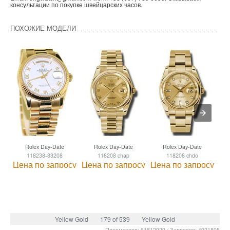
консультации по покупке швейцарских часов.
ПОХОЖИЕ МОДЕЛИ
Rolex Day-Date
Rolex Day-Date
Rolex Day-Date
118238-83208
118208 chap
118208 chdo
Цена по запросу
Цена по запросу
Цена по запросу
Це
Yellow Gold
179 of 539
Yellow Gold
Просмотров: 61812929 / Запросов: 4921805