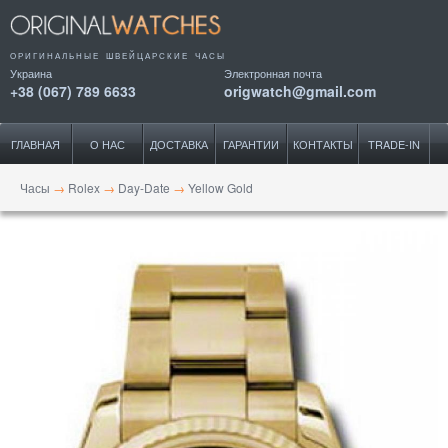
ОРИГИНАЛЬНЫЕ ШВЕЙЦАРСКИЕ ЧАСЫ
Украина
Электронная почта
+38 (067) 789 6633
origwatch@gmail.com
ГЛАВНАЯ
О НАС
ДОСТАВКА
ГАРАНТИИ
КОНТАКТЫ
TRADE-IN
Часы
→
Rolex
→
Day-Date
→
Yellow Gold