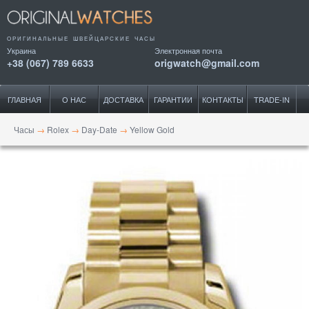
ОРИГИНАЛЬНЫЕ ШВЕЙЦАРСКИЕ ЧАСЫ
Украина
Электронная почта
+38 (067) 789 6633
origwatch@gmail.com
ГЛАВНАЯ
О НАС
ДОСТАВКА
ГАРАНТИИ
КОНТАКТЫ
TRADE-IN
Часы
→
Rolex
→
Day-Date
→
Yellow Gold