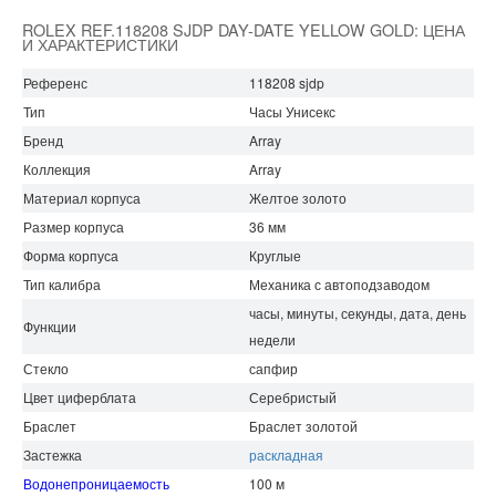
ROLEX REF.118208 SJDP DAY-DATE YELLOW GOLD: ЦЕНА
И ХАРАКТЕРИСТИКИ
Референс
118208 sjdp
Тип
Часы Унисекс
Бренд
Array
Коллекция
Array
Материал корпуса
Желтое золото
Размер корпуса
36 мм
Форма корпуса
Круглые
Тип калибра
Механика с автоподзаводом
часы, минуты, секунды, дата, день
Функции
недели
Стекло
сапфир
Цвет циферблата
Серебристый
Браслет
Браслет золотой
Застежка
раскладная
Водонепроницаемость
100 м