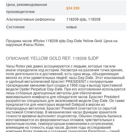
Цена, рекомендованная
$34 250
производителем
Альтернативные референсы
118208 sjdp, 118208
Состояние
новые
Продажа часов:
#Rolex
118208 sjdp
Day-Date
Yellow Gold.
Цена на
наручные
#часы
Rolex.
ОПИСАНИЕ YELLOW GOLD REF. 118208 SJDP
Часы Rolex уже давно ассоциируются с людьми, которые так или
иначе определили ход истории. Несмотря на различия точек зрения,
поля деятельности и достижений, есть одна вещь, объединяющая
многих из этих удивительных людей: часы Day-Date. Этот изысканный
и удобный металлический браслет PRESIDENT с полукруглыми
трехрядными звеньями был создан в 1956 году к выходу престижной
модели Oyster Perpetual Day-Date. При его изготовлении используются
лишь отборные драгоценные металлы для обеспечения
максимального комфорта для обладателя часов. Браслет President
разработан специально для эксклюзивной модели Day-Date. Он также
предлагается для некоторых моделей Datejust в версии из
благородных металлов. Браслет President сочетается со скрытой
застежкой Crownclasp. В механических часах функцию хранителя
точности времени выполняет осциллятор. Обычно спираль баланса
изготавливается из ферромагнитных сплавов, чувствительных к
магнитным полям, температурным изменениям и сотрясениям,
влияющим на точность хода часов. Долгие годы исследований
компании Rolex привели к созданию технологии Parachrom – синей