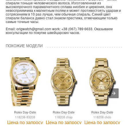
спирали тоньше человеческого волоса. Изготовленная из
высокопрочного парамагнитного сплава ниобия и циркония, она
невосприимчива к магнитным полям и может противостоять ударам и
сотрясениям в 10 раз лучше, чем обычная спираль. Синий цвет
спирали баланса давно стал знаком престижа, отмечающим только
самые точные часы.
Email: origwatch@gmail.com work: +38 (067) 789 6633. Оказываем
консультации по покупке швейцарских часов.
ПОХОЖИЕ МОДЕЛИ
Rolex Day-Date
Rolex Day-Date
Rolex Day-Date
118238-83208
118208 chap
118208 chdo
Цена по запросу
Цена по запросу
Цена по запросу
Це