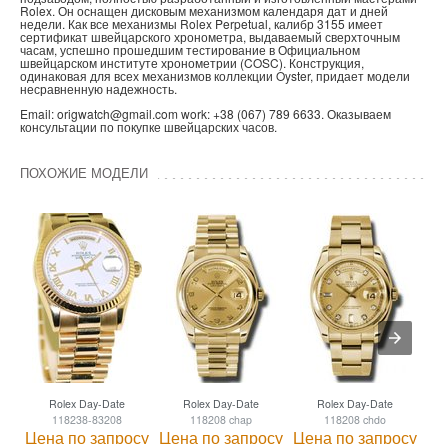
Rolex. Он оснащен дисковым механизмом календаря дат и дней
недели. Как все механизмы Rolex Perpetual, калибр 3155 имеет
сертификат швейцарского хронометра, выдаваемый сверхточным
часам, успешно прошедшим тестирование в Официальном
швейцарском институте хронометрии (COSC). Конструкция,
одинаковая для всех механизмов коллекции Oyster, придает модели
несравненную надежность.
Email: origwatch@gmail.com work: +38 (067) 789 6633. Оказываем
консультации по покупке швейцарских часов.
ПОХОЖИЕ МОДЕЛИ
Rolex Day-Date
Rolex Day-Date
Rolex Day-Date
118238-83208
118208 chap
118208 chdo
Цена по запросу
Цена по запросу
Цена по запросу
Це