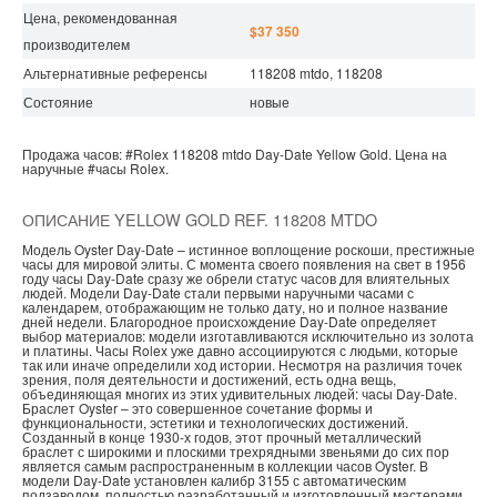
Цена, рекомендованная
$37 350
производителем
Альтернативные референсы
118208 mtdo, 118208
Состояние
новые
Продажа часов:
#Rolex
118208 mtdo
Day-Date
Yellow Gold.
Цена на
наручные
#часы
Rolex.
ОПИСАНИЕ YELLOW GOLD REF. 118208 MTDO
Модель Oyster Day-Date – истинное воплощение роскоши, престижные
часы для мировой элиты. С момента своего появления на свет в 1956
году часы Day-Date сразу же обрели статус часов для влиятельных
людей. Модели Day-Date стали первыми наручными часами с
календарем, отображающим не только дату, но и полное название
дней недели. Благородное происхождение Day-Date определяет
выбор материалов: модели изготавливаются исключительно из золота
и платины. Часы Rolex уже давно ассоциируются с людьми, которые
так или иначе определили ход истории. Несмотря на различия точек
зрения, поля деятельности и достижений, есть одна вещь,
объединяющая многих из этих удивительных людей: часы Day-Date.
Браслет Oyster – это совершенное сочетание формы и
функциональности, эстетики и технологических достижений.
Созданный в конце 1930-х годов, этот прочный металлический
браслет с широкими и плоскими трехрядными звеньями до сих пор
является самым распространенным в коллекции часов Oyster. В
модели Day-Date установлен калибр 3155 с автоматическим
подзаводом, полностью разработанный и изготовленный мастерами