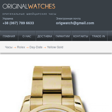
ОРИГИНАЛЬНЫЕ ШВЕЙЦАРСКИЕ ЧАСЫ
Украина
Электронная почта
+38 (067) 789 6633
origwatch@gmail.com
ГЛАВНАЯ
О НАС
ДОСТАВКА
ГАРАНТИИ
КОНТАКТЫ
TRADE-IN
Часы
→
Rolex
→
Day-Date
→
Yellow Gold