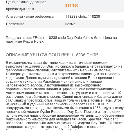
Цена, рекомендованная
$34 350
производителем
Альтернативные референсы
118238 chdp, 118238
Состояние
новые
Продажа часов:
#Rolex
118238 chdp
Day-Date
Yellow Gold.
Цена на
наручные
#часы
Rolex.
ОПИСАНИЕ YELLOW GOLD REF. 118238 CHDP
В механических часах функцию хранителя точности времени
выполняет осциллятор. Обычно спираль баланса изготавливается из
ферромагнитных сплавов, чувствительных к магнитным полям,
температурным изменениям и сотрясениям, влияющим на точность
хода часов. Долгие годы исследований компании Rolex привели к
созданию технологии Parachrom – синей спирали тоньше
человеческого волоса. Изготовленная из высокопрочного
парамагнитного сплава ниобия и циркония, она невосприимчива к
магнитным полям и может противостоять ударам и сотрясениям в 10
раз лучше, чем обычная спираль. Синий цвет спирали баланса давно
стал знаком престижа, отмечающим только самые точные часы. Этот
изысканный и удобный металлический браслет PRESIDENT с
полукруглыми трехрядными звеньями был создан в 1956 году к выходу
престижной модели Oyster Perpetual Day-Date. При его изготовлении
используются лишь отборные драгоценные металлы для обеспечения
максимального комфорта для обладателя часов. Браслет President
разработан специально для эксклюзивной модели Day-Date. Он также
предлагается для некоторых моделей Datejust в версии из