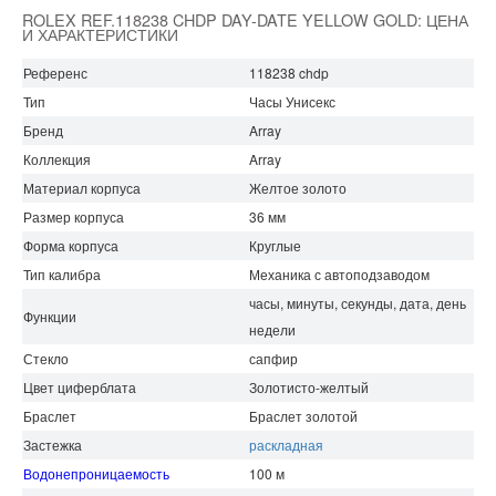
ROLEX REF.118238 CHDP DAY-DATE YELLOW GOLD: ЦЕНА
И ХАРАКТЕРИСТИКИ
Референс
118238 chdp
Тип
Часы Унисекс
Бренд
Array
Коллекция
Array
Материал корпуса
Желтое золото
Размер корпуса
36 мм
Форма корпуса
Круглые
Тип калибра
Механика с автоподзаводом
часы, минуты, секунды, дата, день
Функции
недели
Стекло
сапфир
Цвет циферблата
Золотисто-желтый
Браслет
Браслет золотой
Застежка
раскладная
Водонепроницаемость
100 м