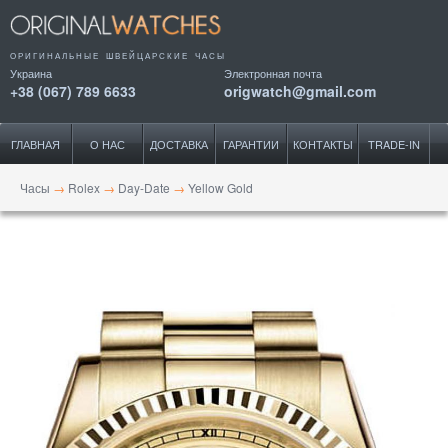
ОРИГИНАЛЬНЫЕ ШВЕЙЦАРСКИЕ ЧАСЫ
Украина
Электронная почта
+38 (067) 789 6633
origwatch@gmail.com
ГЛАВНАЯ
О НАС
ДОСТАВКА
ГАРАНТИИ
КОНТАКТЫ
TRADE-IN
Часы
→
Rolex
→
Day-Date
→
Yellow Gold