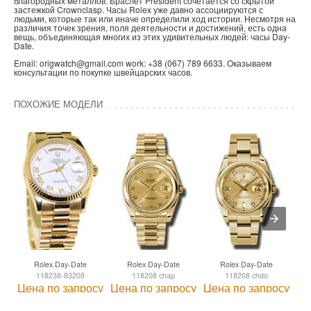
благородных металлов. Браслет President сочетается со скрытой
застежкой Crownclasp. Часы Rolex уже давно ассоциируются с
людьми, которые так или иначе определили ход истории. Несмотря на
различия точек зрения, поля деятельности и достижений, есть одна
вещь, объединяющая многих из этих удивительных людей: часы Day-
Date.
Email: origwatch@gmail.com work: +38 (067) 789 6633. Оказываем
консультации по покупке швейцарских часов.
ПОХОЖИЕ МОДЕЛИ
Rolex Day-Date
Rolex Day-Date
Rolex Day-Date
118238-83208
118208 chap
118208 chdo
Цена по запросу
Цена по запросу
Цена по запросу
Це