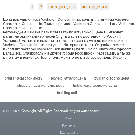
2
следующая ›
последняя »
1
Цена наручных часов Vacheron Constantin, модельный ряд Часы Vacheron
Constantin Quai de L'Ile.
Только
оригинал Vacheron Constantin Часы Vacheron
Constantin Quai de L'Ile
.
Рекомендуем Вам выбрать и заказать по актуальной цене в интернет
магазине оригинальных часов Orignalwathes с доставкой по России и
Украине. Смотрите и покупайте также от самого лучшего производителя
Vacheron Constantin - только у нас. Интернет каталог Orignalwathes.net
выполнит поставку Vacheron Constantin Quai de L'Ile покупателям городов:
Балашиха, Ставрополь и в другие города Российской Федерации, а так же
клиентам в регионах: Тернополь, Мелитополь и во все регионы Украины.
омега часы стоимость
ролекс каталог цена
bvlgari diagono цена
chopard часы женские цена
hublot часы женские цена
breitling colt
2006
- 2026
Copyright. All Rights Reserved.
originalwatches.net
О нас
Контакты
Карта сайта