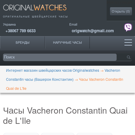
Моя коллекция
Открыть (
0
)
ОРИГИНАЛЬНЫЕ
ШВЕЙЦАРСКИЕ ЧАСЫ
Украина
Email
+38067 789 6633
origwatch@gmail.com
БРЕНДЫ
НАРУЧНЫЕ ЧАСЫ
Интернет магазин швейцарских часов Originalwatches
→
Vacheron
Constantin часы (Вашерон Константин)
→
Часы Vacheron Constantin
Quai de L'Ile
Часы Vacheron Constantin Quai
de L'Ile