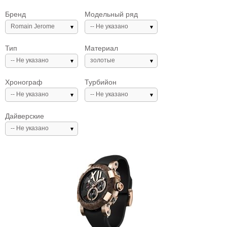
Бренд
Модельный ряд
Romain Jerome
-- Не указано
Тип
Материал
-- Не указано
золотые
Хронограф
Турбийон
-- Не указано
-- Не указано
Дайверские
-- Не указано