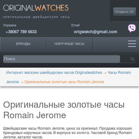
Моя коллекция
Открыть (
0
)
ОРИГИНАЛЬНЫЕ
ШВЕЙЦАРСКИЕ ЧАСЫ
Украина
Email
+38067 789 6633
origwatch@gmail.com
БРЕНДЫ
НАРУЧНЫЕ ЧАСЫ
Интернет магазин швейцарских часов Originalwatches
→
Часы Romain
Jerome
→
Оригинальные золотые часы Romain Jerome
Оригинальные золотые часы
Romain Jerome
Швейцарские часы Romain Jerome, цена за оригинал. Продажа хороших
брендовых наручных часов. В корпусе из золота. Часовой бренд Romain
Jerome, каталог часов.