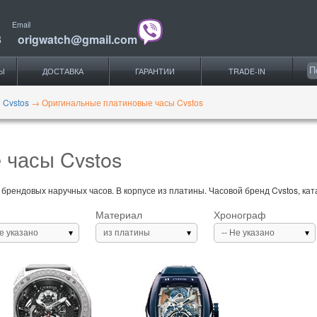
Email
3
origwatch@gmail.com
Ы
ДОСТАВКА
ГАРАНТИИ
TRADE-IN
 Cvstos
→
Оригинальные платиновые часы Cvstos
 часы Cvstos
брендовых наручных часов. В корпусе из платины. Часовой бренд Cvstos, ката
Материал
Хронограф
Не указано
из платины
-- Не указано