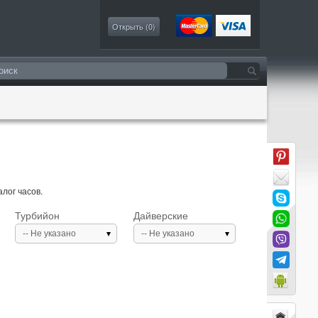
Моя коллекция
Открыть (
0
)
лог часов.
Турбийон
Дайверские
-- Не указано
-- Не указано