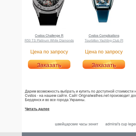
Cvstos
Challenge R
Cvstos
Complications
R50 TS Platinum White Diamonds
Tourbillon Yachting Club Pt
Цена по запросу
Цена по запросу
Заказать
Заказать
Дарим возможность выбрать и купить по доступной стоимости н
Cvstos - на нашем сайте. Сайт Orignalwathes.net производит до
Бердянск и во все города Украины.
Читать далее
швейцарские часы зенит
admiral's cup leg