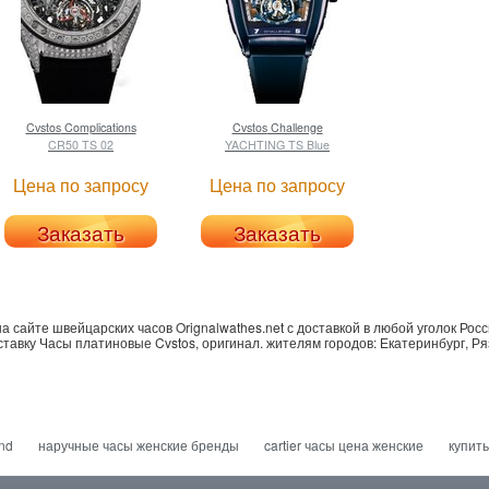
Cvstos
Complications
Cvstos
Challenge
CR50 TS 02
YACHTING TS Blue
Цена по запросу
Цена по запросу
Заказать
Заказать
а сайте швейцарских часов Orignalwathes.net с доставкой в любой уголок Ро
ставку Часы платиновые Cvstos, оригинал. жителям городов: Екатеринбург, Ряз
end
наручные часы женские бренды
cartier часы цена женские
купить