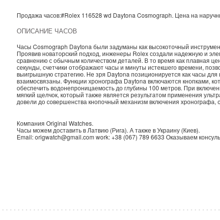
Продажа часов:
#Rolex
116528 wd
Daytona
Cosmograph. Цена на наруч
ОПИСАНИЕ ЧАСОВ
Часы Cosmograph Daytona были задуманы как высокоточный инструмент
Проявив новаторский подход, инженеры Rolex создали надежную и эле
сравнению с обычным количеством деталей. В то время как плавная це
секунды, счетчики отображают часы и минуты истекшего времени, позв
выигрышную стратегию. Не зря Daytona позиционируется как часы для 
взаимосвязаны. Функции хронографа Daytona включаются кнопками, кото
обеспечить водонепроницаемость до глубины 100 метров. При включен
мягкий щелчок, который также является результатом применения ультр
довели до совершенства кнопочный механизм включения хронографа, с
Компания
Original Watches
.
Часы можем доставить в
Латвию
(
Рига
). А также в
Украину
(
Киев
).
Email:
origwatch@gmail.com
work:
+38 (067) 789 6633
Оказываем консуль