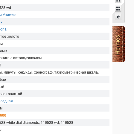
528 wd
ы Унисекс
ex
tona
тое золото
мм
глые
аника с автоподзаводом
0
ы, минуты, секунды, хронограф, тахиометрическая шкала.
фир
ый
слет золотой
кладная
м
 600
28 white dial diamonds, 116528 wd, 116528
ые