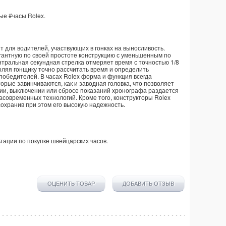
ные
#часы
Rolex
.
 для водителей, участвующих в гонках на выносливость.
гантную по своей простоте конструкцию с уменьшенным по
нтральная секундная стрелка отмеряет время с точностью 1/8
оляя гонщику точно рассчитать время и определить
победителей. В часах Rolex форма и функция всегда
рые завинчиваются, как и заводная головка, что позволяет
ии, выключении или сбросе показаний хронографа раздается
асовременных технологий. Кроме того, конструкторы Rolex
охранив при этом его высокую надежность.
тации по покупке
швейцарских часов
.
ОЦЕНИТЬ ТОВАР
ДОБАВИТЬ ОТЗЫВ