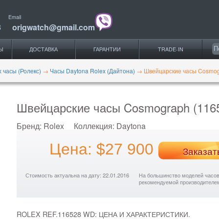
Email
3
origwatch@gmail.com
Ы
ДОСТАВКА
ГАРАНТИИ
TRADE-IN
x часы (Ролекс)
→
Часы Daytona Rolex (Дайтона)
→
Швейцарские часы Cosmog
Швейцарские часы Cosmograph (116
Бренд:
Rolex
Коллекция:
Daytona
Цена: $27 900
Заказат
Стоимость актуальна на дату: 22.01.2016
На большинство моделей часов с
рекомендуемой производителе
ROLEX REF.116528 WD: ЦЕНА И ХАРАКТЕРИСТИКИ.