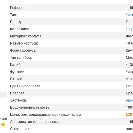
Референс:
116
Тип:
Час
Бренд:
Rol
Коллекция:
Day
Материал корпуса:
Жел
Размер корпуса:
40
Форма корпуса:
Кру
Тип калибра:
Мех
Калибр:
413
Функции:
Час
Стекло:
сап
Цвет циферблата:
Бел
Браслет:
Бра
Застежка:
рас
Водонепроницаемость
:
100
Цена, рекомендованная производителем:
$36
тинг
Альтернативные референсы:
1165
Состояние:
нов