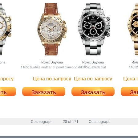
ona
Rolex
Daytona
Rolex
Daytona
Rol
116518 white mother of pearl diamond dial
116520 black dial
11652
апросу
Цена по запросу
Цена по запросу
Цена 
ать
Заказать
Заказать
За
Cosmograph
28 of 171
Cosmograph