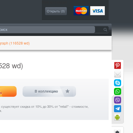
Моя коллекция
Открыть (
0
)
raph (116528 wd)
528 wd)
ь
В коллекцию
уществует скидка от 10% до 30% от "retail" - стоимости,
м.