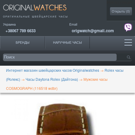
Моя коллекция
Открыть (
0
)
ОРИГИНАЛЬНЫЕ
ШВЕЙЦАРСКИЕ ЧАСЫ
Украина
Email
+38067 789 6633
origwatch@gmail.com
БРЕНДЫ
НАРУЧНЫЕ ЧАСЫ
Интернет магазин швейцарских часов Originalwatches
→
Rolex часы
(Ролекс)
→
Часы Daytona Rolex (Дайтона)
→
Мужские часы
COSMOGRAPH (116518 wdbr)