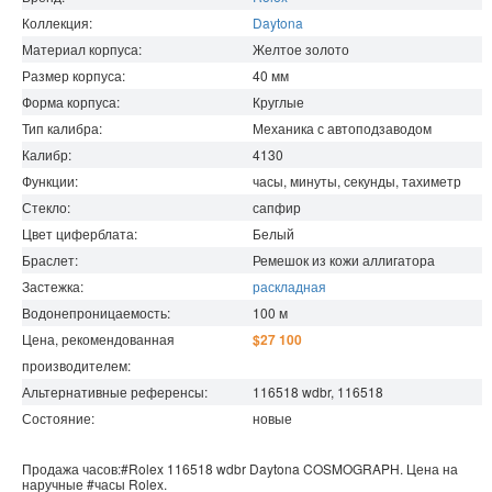
Коллекция:
Daytona
Материал корпуса:
Желтое золото
Размер корпуса:
40
мм
Форма корпуса:
Круглые
Тип калибра:
Механика с автоподзаводом
Калибр:
4130
Функции:
часы, минуты, секунды, тахиметр
Стекло:
сапфир
Цвет циферблата:
Белый
Браслет:
Ремешок из кожи аллигатора
Застежка:
раскладная
Водонепроницаемость
:
100
м
Цена, рекомендованная
$27 100
производителем:
Альтернативные референсы:
116518 wdbr, 116518
Состояние:
новые
Продажа часов:
#Rolex
116518 wdbr
Daytona
COSMOGRAPH. Цена на
наручные
#часы
Rolex
.