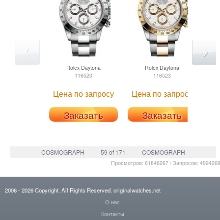
Rolex
Daytona
Rolex
Daytona
116520
116523
1165
Цена по запросу
Цена по запросу
Заказать
Заказать
COSMOGRAPH
59 of 171
COSMOGRAPH
Просмотров: 61846267 / Запросов: 492426
2006
- 2026
Copyright. All Rights Reserved.
originalwatches.net
О нас
Контакты