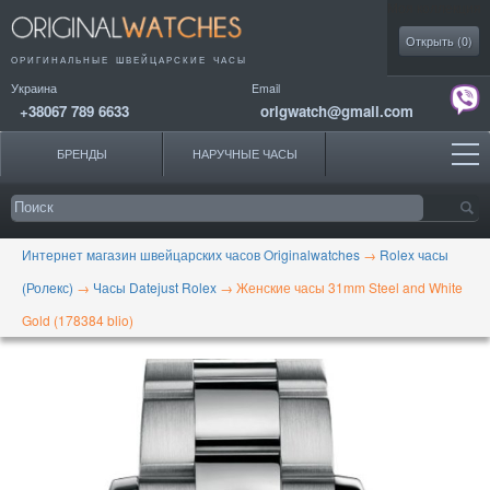
Моя коллекция
Открыть (
0
)
ОРИГИНАЛЬНЫЕ
ШВЕЙЦАРСКИЕ ЧАСЫ
Украина
Email
+38067 789 6633
origwatch@gmail.com
БРЕНДЫ
НАРУЧНЫЕ ЧАСЫ
Интернет магазин швейцарских часов Originalwatches
→
Rolex часы
(Ролекс)
→
Часы Datejust Rolex
→
Женские часы 31mm Steel and White
Gold (178384 blio)