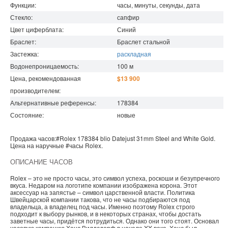
Функции:
часы, минуты, секунды, дата
Стекло:
сапфир
Цвет циферблата:
Синий
Браслет:
Браслет стальной
Застежка:
раскладная
Водонепроницаемость
:
100
м
Цена, рекомендованная
$13 900
производителем:
Альтернативные референсы:
178384
Состояние:
новые
Продажа часов:
#Rolex
178384 blio
Datejust
31mm Steel and White Gold.
Цена на наручные
#часы
Rolex
.
ОПИСАНИЕ ЧАСОВ
Rolex – это не просто часы, это символ успеха, роскоши и безупречного
вкуса. Недаром на логотипе компании изображена корона. Этот
аксессуар на запястье – символ царственной власти. Политика
Швейцарской компании такова, что не часы подбираются под
владельца, а владелец под часы. Именно поэтому Rolex строго
подходит к выбору рынков, и в некоторых странах, чтобы достать
заветные часы, придётся потрудиться. Однако они того стоят. Основал
часовую компанию Ханс Вилдсдорф в начале XX века. Ханс был