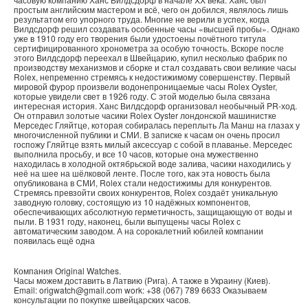
простым английским мастером и всё, чего он добился, являлось лишь
результатом его упорного труда. Многие не верили в успех, когда
Вилдсдорф решил создавать особенные часы «высшей пробы». Однако
уже в 1910 году его творения были удостоены почётного титула
сертифицированного хронометра за особую точность. Вскоре после
этого Вилдсдорф переехал в Швейцарию, купил несколько фабрик по
производству механизмов и сборке и стал создавать свои великие часы
Rolex, непременно стремясь к недостижимому совершенству. Первый
мировой фурор произвели водонепроницаемые часы Rolex Oyster,
которые увидели свет в 1926 году. С этой моделью была связана
интересная история. Ханс Вилдсдорф организовал необычный PR-ход.
Он отправил золотые часики Rolex Oyster лондонской машинистке
Мерседес Гляйтце, которая собиралась переплыть Ла Манш на глазах у
многочисленной публики и СМИ. В записке к часам он очень просил
госпожу Гляйтце взять милый аксессуар с собой в плаванье. Мерседес
выполнила просьбу, и все 10 часов, которые она мужественно
находилась в холодной октябрьской воде залива, часики находились у
неё на шее на шёлковой ленте. После того, как эта новость была
опубликована в СМИ, Rolex стали недостижимы для конкурентов.
Стремясь превзойти своих конкурентов, Rolex создаёт уникальную
заводную головку, состоящую из 10 надёжных компонентов,
обеспечивающих абсолютную герметичность, защищающую от воды и
пыли. В 1931 году, наконец, были выпущены часы Rolex с
автоматическим заводом. А на сорокалетний юбилей компании
появилась ещё одна
Компания
Original Watches
.
Часы можем доставить в
Латвию
(
Рига
). А также в
Украину
(
Киев
).
Email:
origwatch@gmail.com
work:
+38 (067) 789 6633
Оказываем
консультации по покупке
швейцарских часов
.