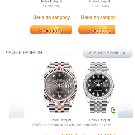
Rolex
Datejust
Rolex
Datejust
116261 bksj
116261 black
Цена по запросу
Цена по запросу
Це
Заказать
Заказать
ЧАСЫ В НАЛИЧИИ
ВСЕ ЧАСЫ В НАЛИЧИИ
Rolex
Datejust
Rolex
Datejust
126231 Dark rhodium set with diamonds
126284rbr-0019
1262