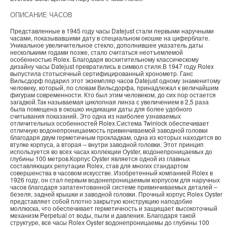
ОПИСАНИЕ ЧАСОВ
Представленные в 1945 году часы Datejust стали первыми наручными
часами, показывавшими дату в специальном окошке на циферблате.
Уникальное увеличительное стекло, дополнившее указатель даты
несколькими годами позже, стало считаться неотъемлемой
особенностью Rolex. Благодаря восхитительному классическому
дизайну часы Datejust превратились в символ стиля.В 1947 году Rolex
выпустила стотысячный сертифицированный хронометр. Ганс
Вильсдорф подарил этот экземпляр часов Datejust одному знаменитому
человеку, который, по словам Вильсдорфа, принадлежал к величайшим
фигурам современности. Кто был этим человеком, до сих пор остается
загадкой.Так называемая циклопная линза с увеличением в 2,5 раза
была помещена в окошко индикации даты для более удобного
считывания показаний. Это одна из наиболее узнаваемых
отличительных особенностей Rolex.Система Twinlock обеспечивает
отличную водонепроницаемость привинчиваемой заводной головки
благодаря двум герметичным прокладкам, одна из которых находится во
втулке корпуса, а вторая – внутри заводной головки. Этот принцип
используется во всех часах коллекции Oyster, водонепроницаемых до
глубины 100 метров.Корпус Oyster является одной из главных
составляющих репутации Rolex, став для многих стандартом
совершенства в часовом искусстве. Изобретенный компанией Rolex в
1926 году, он стал первым водонепроницаемым корпусом для наручных
часов благодаря запатентованной системе привинчиваемых деталей –
безеля, задней крышки и заводной головки. Прочный корпус Rolex Oyster
представляет собой плотно закрытую конструкцию наподобие
моллюска, что обеспечивает герметичность и защищает высокоточный
механизм Perpetual от воды, пыли и давления. Благодаря такой
структуре, все часы Rolex Oyster водонепроницаемы до глубины 100