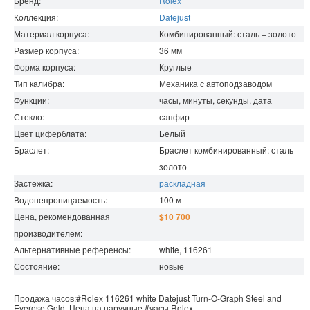
Бренд:
Rolex
Коллекция:
Datejust
Материал корпуса:
Комбинированный: сталь + золото
Размер корпуса:
36
мм
Форма корпуса:
Круглые
Тип калибра:
Механика с автоподзаводом
Функции:
часы, минуты, секунды, дата
Стекло:
сапфир
Цвет циферблата:
Белый
Браслет:
Браслет комбинированный: сталь +
золото
Застежка:
раскладная
Водонепроницаемость
:
100
м
Цена, рекомендованная
$10 700
производителем:
Альтернативные референсы:
white, 116261
Состояние:
новые
Продажа часов:
#Rolex
116261 white
Datejust
Turn-O-Graph Steel and
Everose Gold. Цена на наручные
#часы
Rolex
.