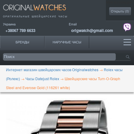
Моя коллекция
Открыть (
0
)
ОРИГИНАЛЬНЫЕ
ШВЕЙЦАРСКИЕ ЧАСЫ
Украина
Email
+38067 789 6633
origwatch@gmail.com
БРЕНДЫ
НАРУЧНЫЕ ЧАСЫ
Интернет магазин швейцарских часов Originalwatches
→
Rolex часы
(Ролекс)
→
Часы Datejust Rolex
→
Швейцарские часы Turn-O-Graph
Steel and Everose Gold (116261 white)