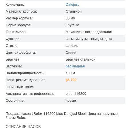
Коллекция:
Datejust
Материал корпуса:
Стальной
Размер корпуса:
36
мм
Форма корпуса:
Круглые
Тип калибра:
Механика с автоподзаводом
Функции:
часы, минуты, секунды, дата
Стекло:
сапфир
Цвет циферблата:
Синий
Браслет:
Браслет стальной
Застежка:
раскладная
Водонепроницаемость
:
100
м
Цена, рекомендованная
$6 700
производителем:
Альтернативные референсы:
blue, 116200
Состояние:
новые
Продажа часов:
#Rolex
116200 blue
Datejust
Steel. Цена на наручные
#часы
Rolex
.
ОПИСАНИЕ ЧАСОВ