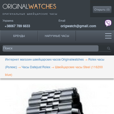
Моя коллекция
Открыть (
0
)
ОРИГИНАЛЬНЫЕ
ШВЕЙЦАРСКИЕ ЧАСЫ
Украина
Email
+38067 789 6633
origwatch@gmail.com
БРЕНДЫ
НАРУЧНЫЕ ЧАСЫ
Интернет магазин швейцарских часов Originalwatches
→
Rolex часы
(Ролекс)
→
Часы Datejust Rolex
→
Швейцарские часы Steel (116200
blue)