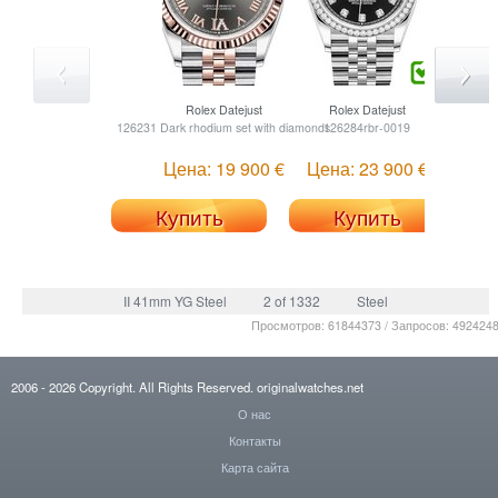
Rolex
Datejust
Rolex
Datejust
126231 Dark rhodium set with diamonds
126284rbr-0019
1262
Цена: 19 900 €
Цена: 23 900 €
Купить
Купить
II 41mm YG Steel
2 of 1332
Steel
Просмотров: 61844373 / Запросов: 492424
2006
- 2026
Copyright. All Rights Reserved.
originalwatches.net
О нас
Контакты
Карта сайта