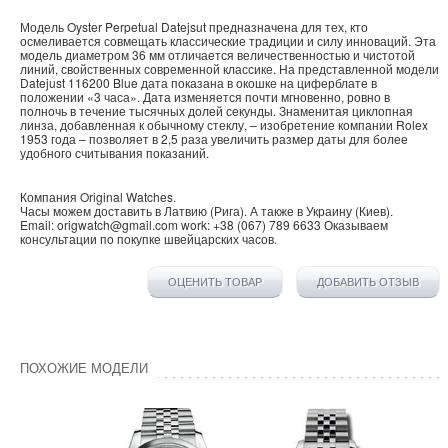
Модель Oyster Perpetual Datejsut предназначена для тех, кто
осмеливается совмещать классические традиции и силу инноваций. Эта
модель диаметром 36 мм отличается величественностью и чистотой
линий, свойственных современной классике. На представленной модели
Datejust 116200 Blue дата показана в окошке на циферблате в
положении «3 часа». Дата изменяется почти мгновенно, ровно в
полночь в течение тысячных долей секунды. Знаменитая циклопная
линза, добавленная к обычному стеклу, – изобретение компании Rolex
1953 года – позволяет в 2,5 раза увеличить размер даты для более
удобного считывания показаний.
Компания
Original Watches
.
Часы можем доставить в
Латвию
(
Рига
). А также в
Украину
(
Киев
).
Email:
origwatch@gmail.com
work:
+38 (067) 789 6633
Оказываем
консультации по покупке
швейцарских часов
.
ОЦЕНИТЬ ТОВАР
ДОБАВИТЬ ОТЗЫВ
ПОХОЖИЕ МОДЕЛИ