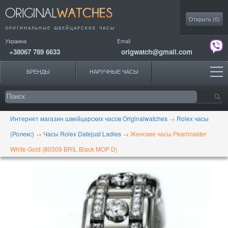
Моя коллекция
Открыть (
0
)
ОРИГИНАЛЬНЫЕ
ШВЕЙЦАРСКИЕ ЧАСЫ
Украина
Email
+38067 789 6633
origwatch@gmail.com
БРЕНДЫ
НАРУЧНЫЕ ЧАСЫ
Интернет магазин швейцарских часов Originalwatches
→
Rolex часы
(Ролекс)
→
Часы Rolex Datejust Ladies
→
Женские часы Pearlmaster
White Gold (80309 BRIL Black MOP D)