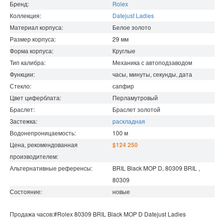
Бренд:
Rolex
Коллекция:
Datejust Ladies
Материал корпуса:
Белое золото
Размер корпуса:
29
мм
Форма корпуса:
Круглые
Тип калибра:
Механика с автоподзаводом
Функции:
часы, минуты, секунды, дата
Стекло:
сапфир
Цвет циферблата:
Перламутровый
Браслет:
Браслет золотой
Застежка:
раскладная
Водонепроницаемость
:
100
м
Цена, рекомендованная
$124 250
производителем:
Альтернативные референсы:
BRIL Black MOP D, 80309 BRIL ,
80309
Состояние:
новые
Продажа часов:
#Rolex
80309 BRIL Black MOP D
Datejust Ladies