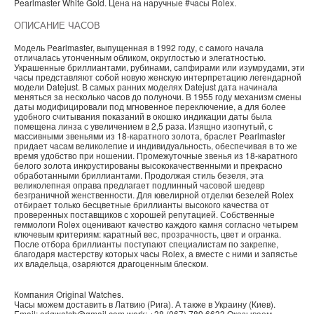
Pearlmaster White Gold. Цена на наручные
#часы
Rolex
.
ОПИСАНИЕ ЧАСОВ
Модель Pearlmaster, выпущенная в 1992 году, с самого начала
отличалась утонченным обликом, округлостью и элегатностью.
Украшенные бриллиантами, рубинами, сапфирами или изумрудами, эти
часы представляют собой новую женскую интерпретацию легендарной
модели Datejust. В самых ранних моделях Datejust дата начинала
меняться за несколько часов до полуночи. В 1955 году механизм смены
даты модифицировали под мгновенное переключение, а для более
удобного считывания показаний в окошко индикации даты была
помещена линза с увеличением в 2,5 раза. Изящно изогнутый, с
массивными звеньями из 18‑каратного золота, браслет Pearlmaster
придает часам великолепие и индивидуальность, обеспечивая в то же
время удобство при ношении. Промежуточные звенья из 18‑каратного
белого золота инкрустированы высококачественными и прекрасно
обработанными бриллиантами. Продолжая стиль безеля, эта
великолепная оправа предлагает подлинный часовой шедевр
безграничной женственности. Для ювелирной отделки безелей Rolex
отбирает только бесцветные бриллианты высокого качества от
проверенных поставщиков с хорошей репутацией. Собственные
геммологи Rolex оценивают качество каждого камня согласно четырем
ключевым критериям: каратный вес, прозрачность, цвет и огранка.
После отбора бриллианты поступают специалистам по закрепке,
благодаря мастерству которых часы Rolex, а вместе с ними и запястье
их владельца, озаряются драгоценным блеском.
Компания
Original Watches
.
Часы можем доставить в
Латвию
(
Рига
). А также в
Украину
(
Киев
).
Email:
origwatch@gmail.com
work:
+38 (067) 789 6633
Оказываем