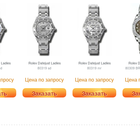
 Ladies
Rolex
Datejust Ladies
Rolex
Datejust Ladies
Rolex
Da
od
80319 sd
80319 mr
80309 BR
апросу
Цена по запросу
Цена по запросу
Цена 
ать
Заказать
Заказать
За