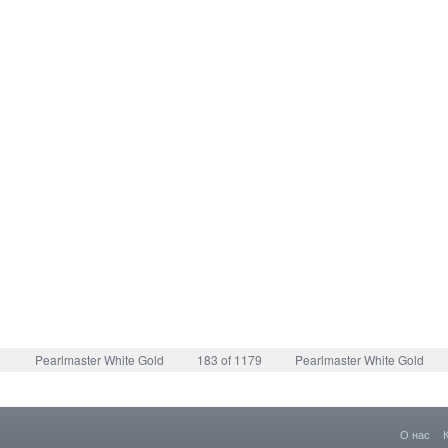
Pearlmaster White Gold
183 of 1179
Pearlmaster White Gold
О нас