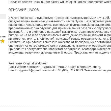
Продажа часов:
#Rolex
80299.74949 wd
Datejust Ladies
Pearlmaster Whit
ОПИСАНИЕ ЧАСОВ
У часов Rolex часто существует тесная взаимосвязь формы и функций. В
определяющей внешнюю узнаваемость часов Oyster. Безели самых разн
назначения часов, наделялись все новыми функциями.Изначально риф
предназначение: оно служило для привинчивания безеля к корпусу часо
функцией, что и рифление на задней крышке, которая прикручивалась 
рифление на безеле превратилось в чисто декоративный элемент и фи
тинг
является отличительной чертой, присущей только моделям из золота. 
бесцветные бриллианты высокого качества от проверенных поставщико
оценивают качество каждого камня согласно четырем ключевым критерия
бриллианты поступают специалистам по закрепке, благодаря мастерству
владельца, озаряются драгоценным блеском. Представленная модель 
Компания
Original Watches
.
Часы можем доставить в
Латвию
(
Рига
). А также в
Украину
(
Киев
).
Email:
origwatch@gmail.com
work:
+38 (067) 789 6633
Оказываем консуль