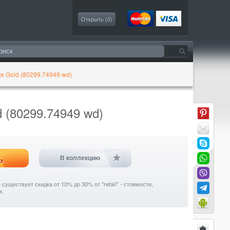
Моя коллекция
Открыть (
0
)
te Gold (80299.74949 wd)
 (80299.74949 wd)
ь
В коллекцию
уществует скидка от 10% до 30% от "retail" - стоимости,
м.