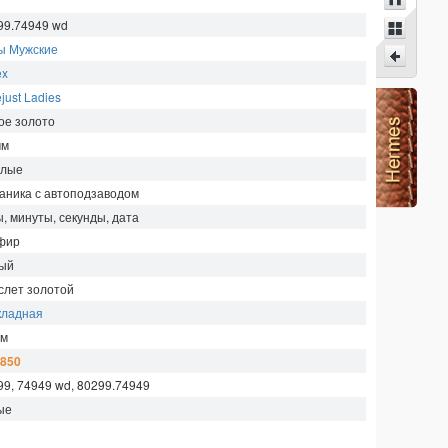
99.74949 wd
ы Мужские
ex
just Ladies
ое золото
мм
глые
аника с автоподзаводом
ы, минуты, секунды, дата
фир
ый
слет золотой
кладная
м
 850
99, 74949 wd, 80299.74949
ые