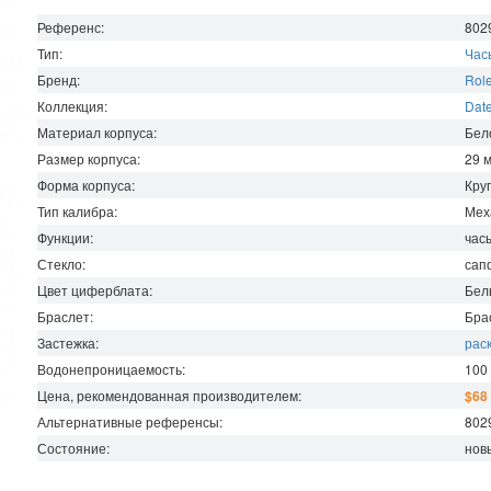
Референс:
802
Тип:
Час
Бренд:
Rol
Коллекция:
Date
Материал корпуса:
Бел
Размер корпуса:
29
Форма корпуса:
Кру
Тип калибра:
Мех
Функции:
час
Стекло:
сап
Цвет циферблата:
Бел
Браслет:
Бра
Застежка:
рас
Водонепроницаемость
:
100
Цена, рекомендованная производителем:
$68
Альтернативные референсы:
802
Состояние:
нов