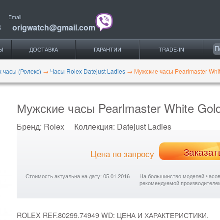
Email
3
origwatch@gmail.com
Ы
ДОСТАВКА
ГАРАНТИИ
TRADE-IN
x часы (Ролекс)
→
Часы Rolex Datejust Ladies
→
Мужские часы Pearlmaster Whi
Мужские часы Pearlmaster White Gold
Бренд:
Rolex
Коллекция:
Datejust Ladies
Заказат
Цена по запросу
Стоимость актуальна на дату: 05.01.2016
На большинство моделей часов с
рекомендуемой производителе
ROLEX REF.80299.74949 WD: ЦЕНА И ХАРАКТЕРИСТИКИ.