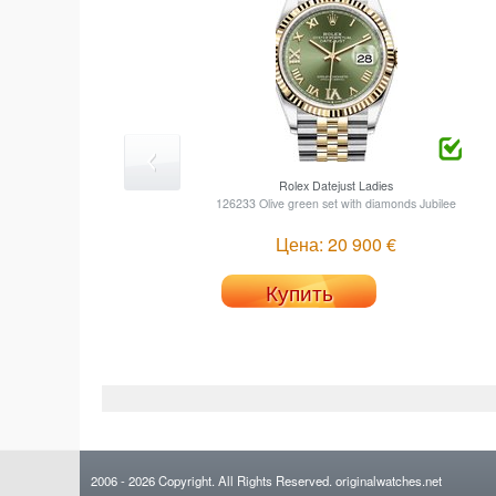
Rolex
Datejust Ladies
126233 Olive green set with diamonds Jubilee
Цена: 20 900 €
Купить
2006
- 2026
Copyright. All Rights Reserved.
originalwatches.net