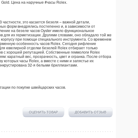
e Gold. Цена на наручные
#часы
Rolex
.
 частности, это касается безеля – важной детали,
ых форм внедрялись постепенно и, в зависимости от
ление на безеле часов Oyster имело функциональное
в для их герметизации. Другими словами, оно обладало той же
к корпусу при помощи специального инструмента. Со временем
рменную особенность часов Rolex. Сегодня рифление
Для ювелирной отделки безелей Rolex отбирает только
в с хорошей репутацией. Собственные геммологи Rolex
м: каратный вес, прозрачность, цвет и огранка. После отбора
 которых часы Rolex, а вместе с ними и запястье их
инкрустирована 32-я белыми бриллиантами.
тации по покупке
швейцарских часов
.
ОЦЕНИТЬ ТОВАР
ДОБАВИТЬ ОТЗЫВ