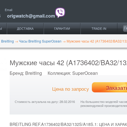
Email
3
origwatch@gmail.com
Ы
ДОСТАВКА
ГАРАНТИИ
TRADE-IN
Breitling
→
Часы Breitling SuperOcean
→
Мужские часы 42 (A1736402/BA32/13
Мужские часы 42 (A1736402/BA32/13
Бренд:
Breitling
Коллекция:
SuperOcean
Заказат
Цена по запросу
Стоимость актуальна на дату: 28.02.2016
На большинство моделей часов с
рекомендуемой производителе
BREITLING REF.A1736402/BA32/132S/A18S.1: ЦЕНА И ХАР