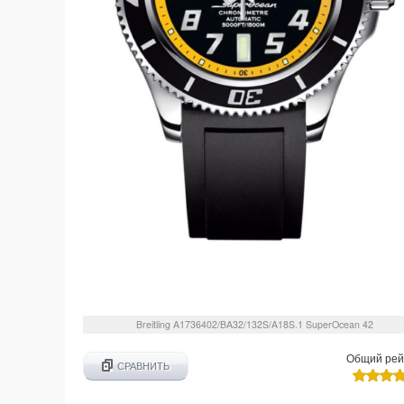
Breitling
A1736402/BA32/132S/A18S.1
SuperOcean 42
Общий рей
СРАВНИТЬ