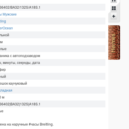
36402/BA32/132S/A18S.1
ы Мужские
tling
erOcean
льной
мм
глые
аника с автоподзаводом
ы, минуты, секунды, дата
фир
ный
ешок каучуковый
кладная
0
м
36402|BA32|132S|A18S.1
ые
Цена на наручные
#часы
Breitling
.