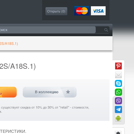
Моя коллекция
Открыть (
0
)
2S/A18S.1)
2S/A18S.1)
ь
В коллекцию
уществует скидка от 10% до 30% от "retail" - стоимости,
м.
АКТЕРИСТИКИ.