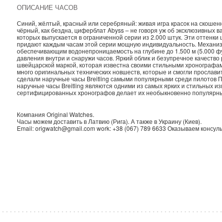
ОПИСАНИЕ ЧАСОВ
Синий, жёлтый, красный или серебряный: живая игра красок на скоше
чёрный, как бездна, циферблат Abyss – не говоря уж об эксклюзивных в
которых выпускается в ограниченной серии из 2.000 штук. Эти оттенки 
придают каждым часам этой серии мощную индивидуальность. Механи
обеспечивающим водонепроницаемость на глубине до 1.500 м (5.000 ф
давления внутри и снаружи часов. Яркий облик и безупречное качество
швейцарской маркой, которая известна своими стильными хронографа
много оригинальных технических новшеств, которые и смогли прославит
сделали наручные часы Breitling самыми популярными среди пилотов П
наручные часы Breitling являются одними из самых ярких и стильных и
сертифицированных хронографов делает их необыкновенно популярн
Компания
Original Watches
.
Часы можем доставить в
Латвию
(
Рига
). А также в
Украину
(
Киев
).
Email:
origwatch@gmail.com
work:
+38 (067) 789 6633
Оказываем консуль