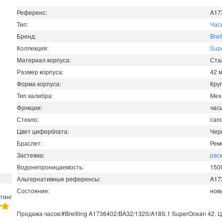
Референс:
A17
Тип:
Час
Бренд:
Brei
Коллекция:
Sup
Материал корпуса:
Ста
Размер корпуса:
42
Форма корпуса:
Кру
Тип калибра:
Мех
Функции:
час
Стекло:
сап
Цвет циферблата:
Чер
Браслет:
Рем
Застежка:
рас
Водонепроницаемость
:
150
Альтернативные референсы:
A17
Состояние:
нов
тинг
Продажа часов:
#Breitling
A1736402/BA32/132S/A18S.1
SuperOcean
42. 