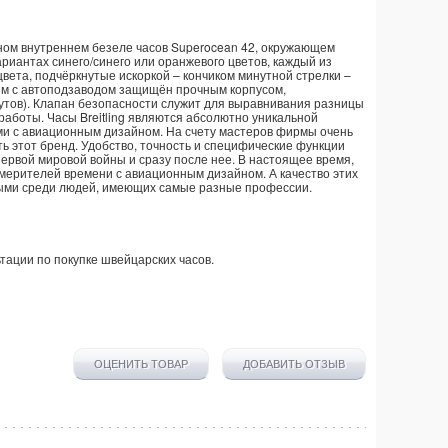
нном внутреннем безеле часов Superocean 42, окружающем
ариантах синего/синего или оранжевого цветов, каждый из
цвета, подчёркнутые искоркой – кончиком минутной стрелки –
зм с автоподзаводом защищён прочным корпусом,
утов). Клапан безопасности служит для выравнивания разницы
 работы. Часы Breitling являются абсолютно уникальной
ми с авиационным дизайном. На счету мастеров фирмы очень
ь этот бренд. Удобство, точность и специфические функции
ервой мировой войны и сразу после нее. В настоящее время,
змерителей времени с авиационным дизайном. А качество этих
ыми среди людей, имеющих самые разные профессии.
тации по покупке
швейцарских часов
.
ОЦЕНИТЬ ТОВАР
ДОБАВИТЬ ОТЗЫВ