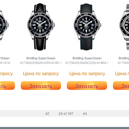
rOcean
Breitling
SuperOcean
Breitling
SuperOcean
Breitlin
8/161A
A1736402/BA28/429X/A18D.1
A1736402/BA28/223X/A18BA.1
A17364
апросу
Цена по запросу
Цена по запросу
Цена 
ать
Заказать
Заказать
За
42
24 of 187
44