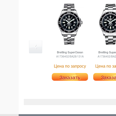
Breitling
SuperOcean
Breitling
Supe
A1736402/BA28/131A
A1736402/BA2
Цена по запросу
Цена по з
Заказать
Заказ