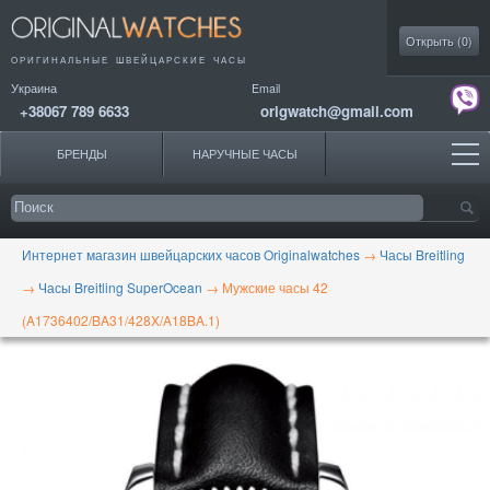
Моя коллекция
Открыть (
0
)
ОРИГИНАЛЬНЫЕ
ШВЕЙЦАРСКИЕ ЧАСЫ
Украина
Email
+38067 789 6633
origwatch@gmail.com
БРЕНДЫ
НАРУЧНЫЕ ЧАСЫ
Интернет магазин швейцарских часов Originalwatches
→
Часы Breitling
→
Часы Breitling SuperOcean
→
Мужские часы 42
(A1736402/BA31/428X/A18BA.1)