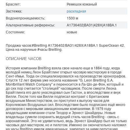
Браслет:
Ремешок кожаный
Застежка:
раскладная
Водонепроницаемость
:
1500
м
Альтернативные референсы:
A1736402|BA31|428X|A18BA.1
Состояние:
новые
Продажа часов:
#Breitling
A1736402/BA31/428X/A18BA.1
SuperOcean
42.
Цена на наручные
#часы
Breitling
.
ОПИСАНИЕ ЧАСОВ
История компании Breitling взяла свое начало еще в 1884 году, когда
молодой немец Леон Брайтлинг открыл часовую мастерскую в городе
Сент-Имье. Тогда он специализировался на производстве хронографов.
Спустя 12 лет фирма уже носила название "G. Leon Breitling S.A.
Montbrillant Watch Company" и переносится в Ла-Шо-де-Фон, который и
до сих пор считается "столицей" часовщиков. После смерти Леона
Брайтлинга его дело унаследовал сын Гастон, а впоследствии и внук
Вилли. После того как Вилли подписал контракт с Британским
воздушным Министерством, он приступил к выпуску часов для
Королевских Воздушных сил. Впоследствии было подписано ещё много
договоров с мировыми авиационными компаниями. В 1979 году
владельцами компании стали Теодор и Эрнест Шнайдеры. Новые
владельцы сумели сохранить ведущий стиль часов Breitling - связь с
аэронавтикой. Это не удивительно, ведь Эрнест Шнайдер был не только
часовых дел мастером, но и пилотом. Именно он окончательно наложил
на часы Breitling имидж авиационных, закрепил за ними репутацию