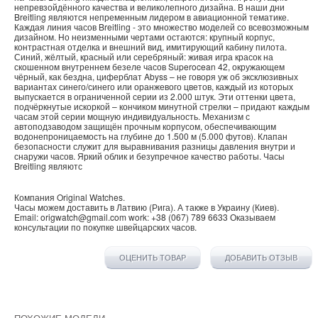
непревзойдённого качества и великолепного дизайна. В наши дни
Breitling являются непременным лидером в авиационной тематике.
Каждая линия часов Breitling - это множество моделей со всевозможным
дизайном. Но неизменными чертами остаются: крупный корпус,
контрастная отделка и внешний вид, имитирующий кабину пилота.
Синий, жёлтый, красный или серебряный: живая игра красок на
скошенном внутреннем безеле часов Superocean 42, окружающем
чёрный, как бездна, циферблат Abyss – не говоря уж об эксклюзивных
вариантах синего/синего или оранжевого цветов, каждый из которых
выпускается в ограниченной серии из 2.000 штук. Эти оттенки цвета,
подчёркнутые искоркой – кончиком минутной стрелки – придают каждым
часам этой серии мощную индивидуальность. Механизм с
автоподзаводом защищён прочным корпусом, обеспечивающим
водонепроницаемость на глубине до 1.500 м (5.000 футов). Клапан
безопасности служит для выравнивания разницы давления внутри и
снаружи часов. Яркий облик и безупречное качество работы. Часы
Breitling являютс
Компания
Original Watches
.
Часы можем доставить в
Латвию
(
Рига
). А также в
Украину
(
Киев
).
Email:
origwatch@gmail.com
work:
+38 (067) 789 6633
Оказываем
консультации по покупке
швейцарских часов
.
ОЦЕНИТЬ ТОВАР
ДОБАВИТЬ ОТЗЫВ