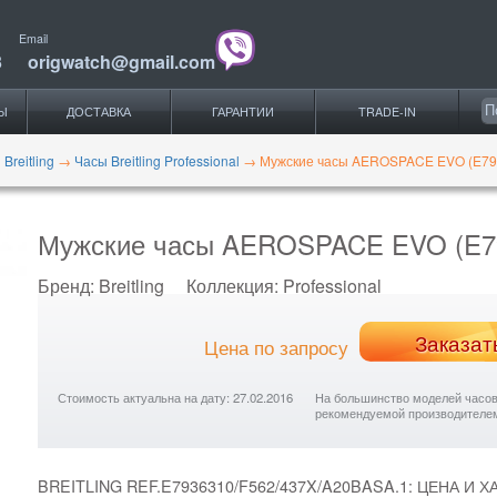
Email
3
origwatch@gmail.com
Ы
ДОСТАВКА
ГАРАНТИИ
TRADE-IN
Breitling
→
Часы Breitling Professional
→
Мужские часы AEROSPACE EVO (E79
Мужские часы AEROSPACE EVO (E79
Бренд:
Breitling
Коллекция:
Professional
Заказат
Цена по запросу
Стоимость актуальна на дату: 27.02.2016
На большинство моделей часов с
рекомендуемой производителе
BREITLING REF.E7936310/F562/437X/A20BASA.1: ЦЕНА И 