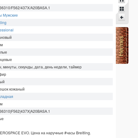
36310/F562/437X/A20BASA.1
ы Мужские
tling
essional
ановый
мм
глые
рцевые
ы, минуты, секунды, дата, день недели, таймер
фир
ый
ешок кожаный
кладная
м
36310|F562|437X|A20BASA.1
ые
EROSPACE EVO. Цена на наручные
#часы
Breitling
.