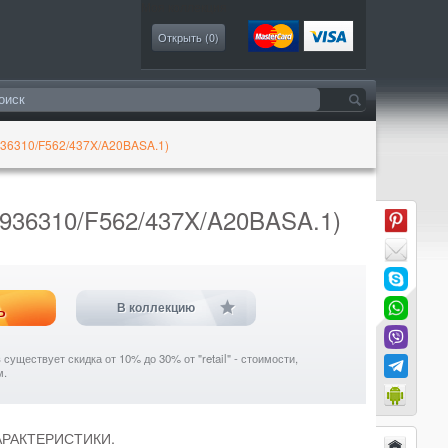
Моя коллекция
Открыть (
0
)
36310/F562/437X/A20BASA.1)
36310/F562/437X/A20BASA.1)
ь
В коллекцию
уществует скидка от 10% до 30% от "retail" - стоимости,
м.
ХАРАКТЕРИСТИКИ.