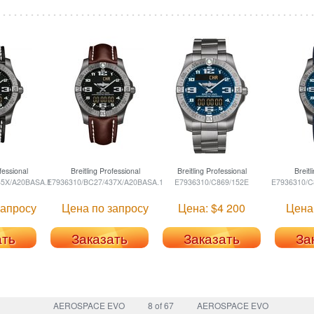
essional
Breitling
Professional
Breitling
Professional
Breitl
35X/A20BASA.1
E7936310/BC27/437X/A20BASA.1
E7936310/C869/152E
E7936310/C
запросу
Цена по запросу
Цена: $4 200
Цена
ать
Заказать
Заказать
За
AEROSPACE EVO
8 of 67
AEROSPACE EVO