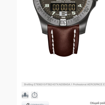
Breitling
E7936310/F562/437X/A20BASA.1
Professional AEROSPACE 
Общий рей
СРАВНИТЬ