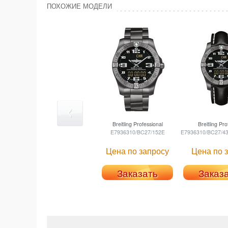
ПОХОЖИЕ МОДЕЛИ
Breitling
Professional
Breitling
Prof
E7936310/BC27/152E
E7936310/BC27/4
Цена по запросу
Цена по 
Заказать
Заказ