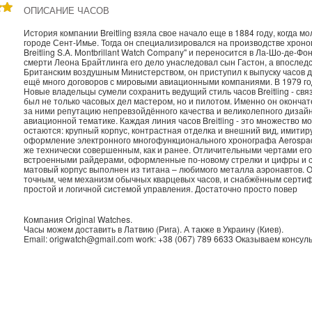
ОПИСАНИЕ ЧАСОВ
История компании Breitling взяла свое начало еще в 1884 году, когда 
городе Сент-Имье. Тогда он специализировался на производстве хроно
Breitling S.A. Montbrillant Watch Company" и переносится в Ла-Шо-де-Фо
смерти Леона Брайтлинга его дело унаследовал сын Гастон, а впоследст
Британским воздушным Министерством, он приступил к выпуску часов 
ещё много договоров с мировыми авиационными компаниями. В 1979 г
Новые владельцы сумели сохранить ведущий стиль часов Breitling - свя
был не только часовых дел мастером, но и пилотом. Именно он окончат
за ними репутацию непревзойдённого качества и великолепного дизайн
авиационной тематике. Каждая линия часов Breitling - это множество
остаются: крупный корпус, контрастная отделка и внешний вид, имитир
оформление электронного многофункционального хронографа Aerospac
же технически совершенным, как и ранее. Отличительными чертами его
встроенными райдерами, оформленные по-новому стрелки и цифры и ср
матовый корпус выполнен из титана – любимого металла аэронавтов. 
точным, чем механизм обычных кварцевых часов, и снабжённым серти
простой и логичной системой управления. Достаточно просто повер
Компания
Original Watches
.
Часы можем доставить в
Латвию
(
Рига
). А также в
Украину
(
Киев
).
Email:
origwatch@gmail.com
work:
+38 (067) 789 6633
Оказываем консуль