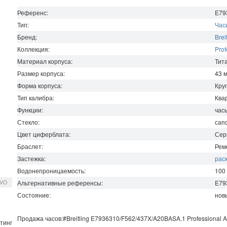
Референс:
E79
Тип:
Час
Бренд:
Brei
Коллекция:
Prof
Материал корпуса:
Тит
Размер корпуса:
43
Форма корпуса:
Кру
Тип калибра:
Ква
Функции:
час
Стекло:
сап
Цвет циферблата:
Сер
Браслет:
Рем
Застежка:
рас
Водонепроницаемость
:
100
Альтернативные референсы:
E79
EVO
Состояние:
нов
Продажа часов:
#Breitling
E7936310/F562/437X/A20BASA.1
Professional
A
тинг