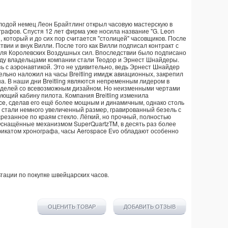
молодой немец Леон Брайтлинг открыл часовую мастерскую в
графов. Спустя 12 лет фирма уже носила название "G. Leon
н, который и до сих пор считается "столицей" часовщиков. После
вии и внук Вилли. После того как Вилли подписал контракт с
для Королевских Воздушных сил. Впоследствии было подписано
оду владельцами компании стали Теодор и Эрнест Шнайдеры.
зь с аэронавтикой. Это не удивительно, ведь Эрнест Шнайдер
ельно наложил на часы Breitling имидж авиационных, закрепил
а. В наши дни Breitling являются непременным лидером в
 моделей со всевозможным дизайном. Но неизменными чертами
ующий кабину пилота. Компания Breitling изменила
e, сделав его ещё более мощным и динамичным, однако столь
 стали немного увеличенный размер, гравированный безель с
езанное по краям стекло. Лёгкий, но прочный, полностью
Оснащённые механизмом SuperQuartzTM, в десять раз более
фикатом хронографа, часы Aerospace Evo обладают особенно
тации по покупке
швейцарских часов
.
ОЦЕНИТЬ ТОВАР
ДОБАВИТЬ ОТЗЫВ