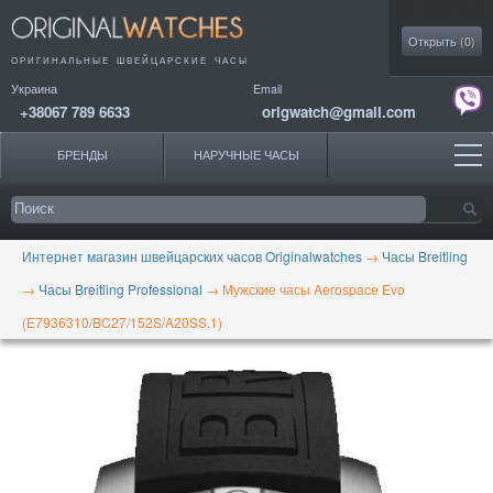
Моя коллекция
Открыть (
0
)
ОРИГИНАЛЬНЫЕ
ШВЕЙЦАРСКИЕ ЧАСЫ
Украина
Email
+38067 789 6633
origwatch@gmail.com
БРЕНДЫ
НАРУЧНЫЕ ЧАСЫ
Интернет магазин швейцарских часов Originalwatches
→
Часы Breitling
→
Часы Breitling Professional
→
Мужские часы Aerospace Evo
(E7936310/BC27/152S/A20SS.1)