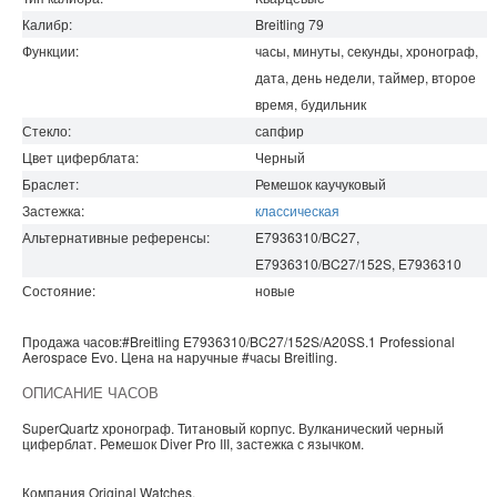
Калибр:
Breitling 79
Функции:
часы, минуты, секунды, хронограф,
дата, день недели, таймер, второе
время, будильник
Стекло:
сапфир
Цвет циферблата:
Черный
Браслет:
Ремешок каучуковый
Застежка:
классическая
Альтернативные референсы:
E7936310/BC27,
E7936310/BC27/152S, E7936310
Состояние:
новые
Продажа часов:
#Breitling
E7936310/BC27/152S/A20SS.1
Professional
Aerospace Evo. Цена на наручные
#часы
Breitling
.
ОПИСАНИЕ ЧАСОВ
SuperQuartz хронограф. Титановый корпус. Вулканический черный
циферблат. Ремешок Diver Pro III, застежка с язычком.
Компания
Original Watches
.