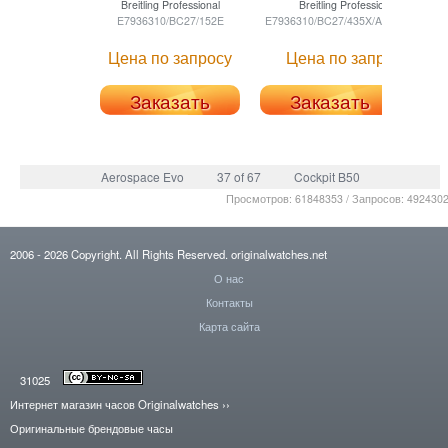
Breitling
Professional
Breitling
Professional
E7936310/BC27/152E
E7936310/BC27/435X/A20BASA.1
E79
Цена по запросу
Цена по запросу
Заказать
Заказать
Aerospace Evo
37 of 67
Cockpit B50
Просмотров: 61848353 / Запросов: 492430
2006
- 2026
Copyright. All Rights Reserved.
originalwatches.net
О нас
Контакты
Карта сайта
31025
Интернет магазин часов Originalwatches
››
Оригинальные брендовые часы