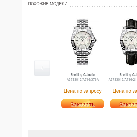
ПОХОЖИЕ МОДЕЛИ
Breitling
Galactic
Breitling
Gal
A3733012/A716/376A
A3733012/A716/21
Цена по запросу
Цена по з
Заказать
Заказ