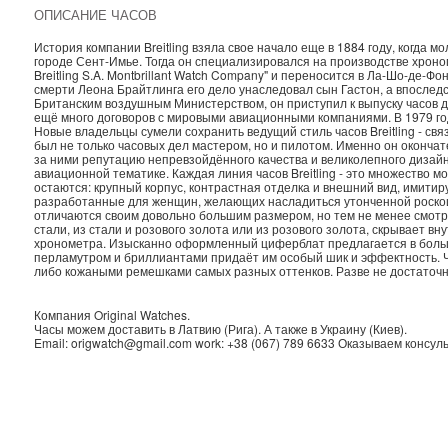
ОПИСАНИЕ ЧАСОВ
История компании Breitling взяла свое начало еще в 1884 году, когда 
городе Сент-Имье. Тогда он специализировался на производстве хроно
Breitling S.A. Montbrillant Watch Company" и переносится в Ла-Шо-де-Фо
смерти Леона Брайтлинга его дело унаследовал сын Гастон, а впоследст
Британским воздушным Министерством, он приступил к выпуску часов 
ещё много договоров с мировыми авиационными компаниями. В 1979 г
Новые владельцы сумели сохранить ведущий стиль часов Breitling - свя
был не только часовых дел мастером, но и пилотом. Именно он окончат
за ними репутацию непревзойдённого качества и великолепного дизайн
авиационной тематике. Каждая линия часов Breitling - это множество
остаются: крупный корпус, контрастная отделка и внешний вид, имитиру
разработанные для женщин, желающих насладиться утонченной роско
отличаются своим довольно большим размером, но тем не менее смотря
стали, из стали и розового золота или из розового золота, скрывает в
хронометра. Изысканно оформленный циферблат предлагается в больш
перламутром и бриллиантами придаёт им особый шик и эффектность.
либо кожаными ремешками самых разных оттенков. Разве не достаточн
Компания
Original Watches
.
Часы можем доставить в
Латвию
(
Рига
). А также в
Украину
(
Киев
).
Email:
origwatch@gmail.com
work:
+38 (067) 789 6633
Оказываем консуль