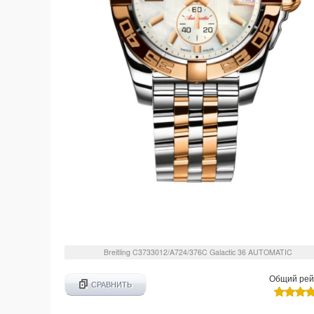
Breitling
C3733012/A724/376C
Galactic 36 AUTOMATIC
Общий рей
СРАВНИТЬ