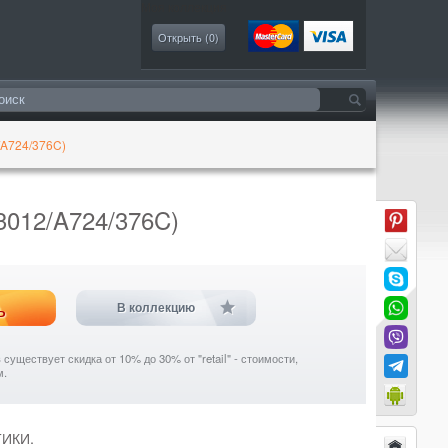
Моя коллекция
Открыть (
0
)
A724/376C)
012/A724/376C)
ь
В коллекцию
уществует скидка от 10% до 30% от "retail" - стоимости,
м.
ТИКИ.