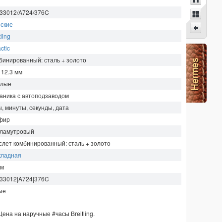
33012/A724/376C
ские
tling
ctic
бинированный: сталь + золото
 12.3
мм
глые
аника с автоподзаводом
ы, минуты, секунды, дата
фир
ламутровый
слет комбинированный: сталь + золото
кладная
м
33012|A724|376C
ые
Цена на наручные
#часы
Breitling
.