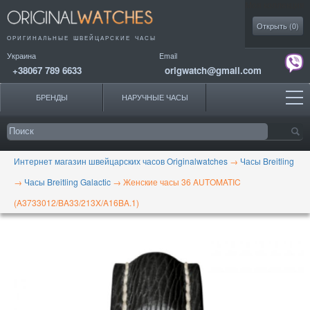
Моя коллекция
Открыть (
0
)
ОРИГИНАЛЬНЫЕ
ШВЕЙЦАРСКИЕ ЧАСЫ
Украина
Email
+38067 789 6633
origwatch@gmail.com
БРЕНДЫ
НАРУЧНЫЕ ЧАСЫ
Интернет магазин швейцарских часов Originalwatches
→
Часы Breitling
→
Часы Breitling Galactic
→
Женские часы 36 AUTOMATIC
(A3733012/BA33/213X/A16BA.1)