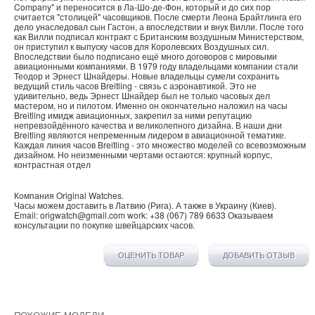
Company" и переносится в Ла-Шо-де-Фон, который и до сих пор
считается "столицей" часовщиков. После смерти Леона Брайтлинга его
дело унаследовал сын Гастон, а впоследствии и внук Вилли. После того
как Вилли подписал контракт с Британским воздушным Министерством,
он приступил к выпуску часов для Королевских Воздушных сил.
Впоследствии было подписано ещё много договоров с мировыми
авиационными компаниями. В 1979 году владельцами компании стали
Теодор и Эрнест Шнайдеры. Новые владельцы сумели сохранить
ведущий стиль часов Breitling - связь с аэронавтикой. Это не
удивительно, ведь Эрнест Шнайдер был не только часовых дел
мастером, но и пилотом. Именно он окончательно наложил на часы
Breitling имидж авиационных, закрепил за ними репутацию
непревзойдённого качества и великолепного дизайна. В наши дни
Breitling являются непременным лидером в авиационной тематике.
Каждая линия часов Breitling - это множество моделей со всевозможным
дизайном. Но неизменными чертами остаются: крупный корпус,
контрастная отдел
Компания
Original Watches
.
Часы можем доставить в
Латвию
(
Рига
). А также в
Украину
(
Киев
).
Email:
origwatch@gmail.com
work:
+38 (067) 789 6633
Оказываем
консультации по покупке
швейцарских часов
.
ОЦЕНИТЬ ТОВАР
ДОБАВИТЬ ОТЗЫВ