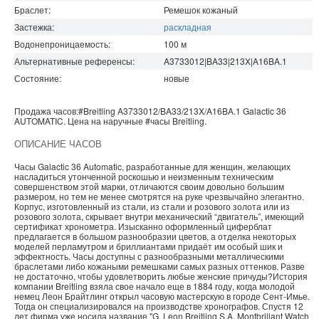
Браслет:
Ремешок кожаный
Застежка:
раскладная
Водонепроницаемость
:
100
м
Альтернативные референсы:
A3733012|BA33|213X|A16BA.1
Состояние:
новые
Продажа часов:
#Breitling
A3733012/BA33/213X/A16BA.1
Galactic
36
AUTOMATIC. Цена на наручные
#часы
Breitling
.
ОПИСАНИЕ ЧАСОВ
Часы Galactic 36 Automatic, разработанные для женщин, желающих
насладиться утонченной роскошью и неизменным техническим
совершенством этой марки, отличаются своим довольно большим
размером, но тем не менее смотрятся на руке чрезвычайно элегантно.
Корпус, изготовленный из стали, из стали и розового золота или из
розового золота, скрывает внутри механический “двигатель”, имеющий
сертификат хронометра. Изысканно оформленный циферблат
предлагается в большом разнообразии цветов, а отделка некоторых
моделей перламутром и бриллиантами придаёт им особый шик и
эффектность. Часы доступны с разнообразными металлическими
браслетами либо кожаными ремешками самых разных оттенков. Разве
не достаточно, чтобы удовлетворить любые женские причуды?История
компании Breitling взяла свое начало еще в 1884 году, когда молодой
немец Леон Брайтлинг открыл часовую мастерскую в городе Сент-Имье.
Тогда он специализировался на производстве хронографов. Спустя 12
лет фирма уже носила название "G. Leon Breitling S.A. Montbrillant Watch