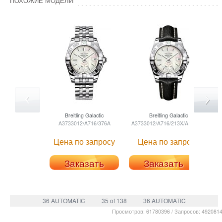
ПОХОЖИЕ МОДЕЛИ
Breitling
Galactic
Breitling
Galactic
A3733012/A716/376A
A3733012/A716/213X/A16BA.1
A37
Цена по запросу
Цена по запросу
Ц
Заказать
Заказать
36 AUTOMATIC
35 of 138
36 AUTOMATIC
Просмотров: 61780396 / Запросов: 492081