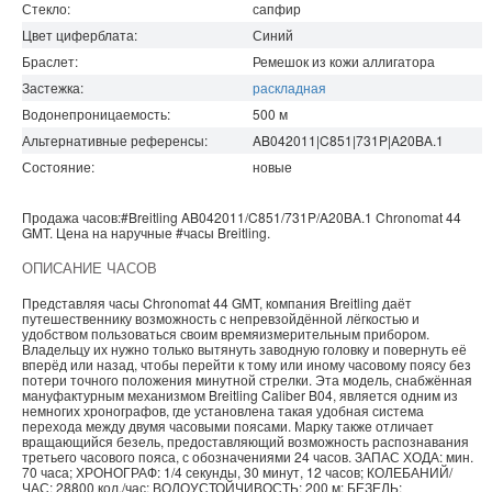
Стекло:
сапфир
Цвет циферблата:
Синий
Браслет:
Ремешок из кожи аллигатора
Застежка:
раскладная
Водонепроницаемость
:
500
м
Альтернативные референсы:
AB042011|C851|731P|A20BA.1
Состояние:
новые
Продажа часов:
#Breitling
AB042011/C851/731P/A20BA.1
Chronomat
44
GMT. Цена на наручные
#часы
Breitling
.
ОПИСАНИЕ ЧАСОВ
Представляя часы Chronomat 44 GMT, компания Breitling даёт
путешественнику возможность с непревзойдённой лёгкостью и
удобством пользоваться своим времяизмерительным прибором.
Владельцу их нужно только вытянуть заводную головку и повернуть её
вперёд или назад, чтобы перейти к тому или иному часовому поясу без
потери точного положения минутной стрелки. Эта модель, снабжённая
мануфактурным механизмом Breitling Caliber B04, является одним из
немногих хронографов, где установлена такая удобная система
перехода между двумя часовыми поясами. Марку также отличает
вращающийся безель, предоставляющий возможность распознавания
третьего часового пояса, с обозначениями 24 часов. ЗАПАС ХОДА: мин.
70 часа; ХРОНОГРАФ: 1/4 секунды, 30 минут, 12 часов; КОЛЕБАНИЙ/
ЧАС: 28800 кол./час; ВОДОУСТОЙЧИВОСТЬ: 200 м; БЕЗЕЛЬ: