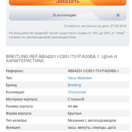
Заказать
В коллекцию
Стоимость актуальна на дату: 27.02.2016
На большинство моделей часов существует скидка от 10% до 30% от "retail" -
стоимости, рекомендуемой производителем.
BREITLING REF.AB042011/C851/731P/A20BA.1: ЦЕНА И
ХАРАКТЕРИСТИКИ.
Референс:
AB042011/C851/731P/A20BA.1
Тип:
Часы Мужские
Бренд:
Breitling
Коллекция:
Chronomat
Материал корпуса:
Стальной
Размер корпуса:
44
мм
Форма корпуса:
Круглые
Тип калибра:
Механика с автоподзаводом
Функции:
часы, минуты, секунды, дата