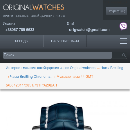
Моя коллекция
Открыть (
0
)
ОРИГИНАЛЬНЫЕ
ШВЕЙЦАРСКИЕ ЧАСЫ
Украина
Email
+38067 789 6633
origwatch@gmail.com
БРЕНДЫ
НАРУЧНЫЕ ЧАСЫ
Интернет магазин швейцарских часов Originalwatches
→
Часы Breitling
→
Часы Breitling Chronomat
→
Мужские часы 44 GMT
(AB042011/C851/731P/A20BA.1)