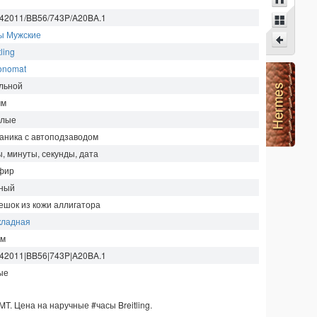
42011/BB56/743P/A20BA.1
ы Мужские
tling
onomat
льной
мм
глые
аника с автоподзаводом
ы, минуты, секунды, дата
фир
ный
ешок из кожи аллигатора
кладная
м
42011|BB56|743P|A20BA.1
ые
MT. Цена на наручные
#часы
Breitling
.