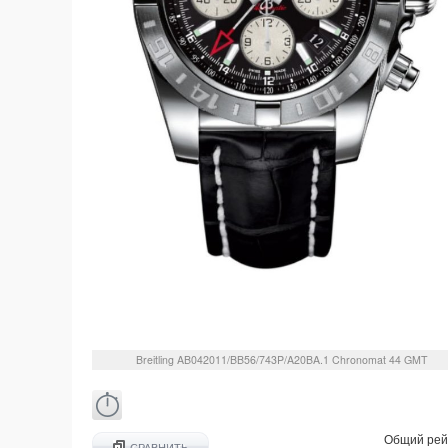
Breitling
AB042011/BB56/743P/A20BA.1
Chronomat 44 GMT
Общий рей
СРАВНИТЬ