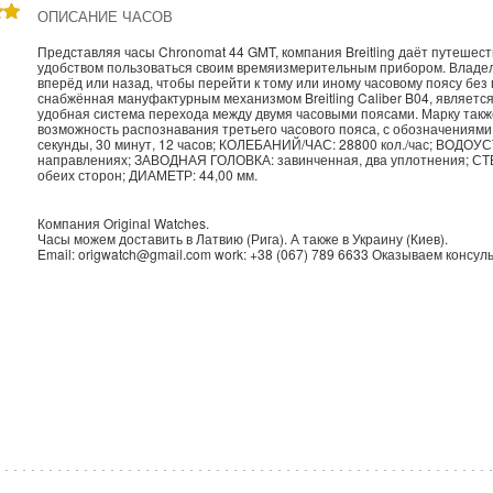
ОПИСАНИЕ ЧАСОВ
Представляя часы Chronomat 44 GMT, компания Breitling даёт путешес
удобством пользоваться своим времяизмерительным прибором. Владель
вперёд или назад, чтобы перейти к тому или иному часовому поясу без
снабжённая мануфактурным механизмом Breitling Caliber B04, является
удобная система перехода между двумя часовыми поясами. Марку так
возможность распознавания третьего часового пояса, с обозначениями
секунды, 30 минут, 12 часов; КОЛЕБАНИЙ/ЧАС: 28800 кол./час; ВОДО
направлениях; ЗАВОДНАЯ ГОЛОВКА: завинченная, два уплотнения; СТЕ
обеих сторон; ДИАМЕТР: 44,00 мм.
Компания
Original Watches
.
Часы можем доставить в
Латвию
(
Рига
). А также в
Украину
(
Киев
).
Email:
origwatch@gmail.com
work:
+38 (067) 789 6633
Оказываем консуль