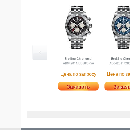
Breitling
Chronomat
Breitling
Chro
AB042011/BB56/375A
AB042011/C85
Цена по запросу
Цена по з
Заказать
Заказ