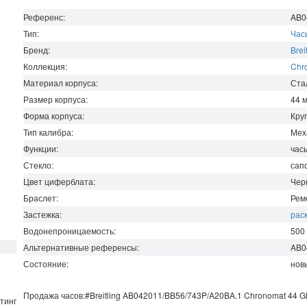
Референс:
AB0
Тип:
Час
Бренд:
Brei
Коллекция:
Chr
Материал корпуса:
Ста
Размер корпуса:
44
Форма корпуса:
Кру
Тип калибра:
Мех
Функции:
час
Стекло:
сап
Цвет циферблата:
Чер
Браслет:
Рем
Застежка:
рас
Водонепроницаемость
:
500
Альтернативные референсы:
AB0
Состояние:
нов
Продажа часов:
#Breitling
AB042011/BB56/743P/A20BA.1
Chronomat
44 G
тинг