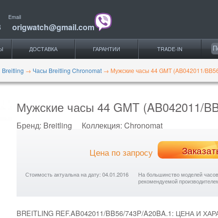
Email
3
origwatch@gmail.com
Ы
ДОСТАВКА
ГАРАНТИИ
TRADE-IN
Breitling
→
Часы Breitling Chronomat
→
Мужские часы 44 GMT (AB042011/BB56
Мужские часы 44 GMT (AB042011/BB
Бренд:
Breitling
Коллекция:
Chronomat
Заказат
Цена по запросу
Стоимость актуальна на дату: 04.01.2016
На большинство моделей часов с
рекомендуемой производителе
BREITLING REF.AB042011/BB56/743P/A20BA.1: ЦЕНА И ХА