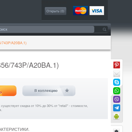
Моя коллекция
Открыть (
0
)
/743P/A20BA.1)
56/743P/A20BA.1)
ь
В коллекцию
уществует скидка от 10% до 30% от "retail" - стоимости,
м.
РАКТЕРИСТИКИ.