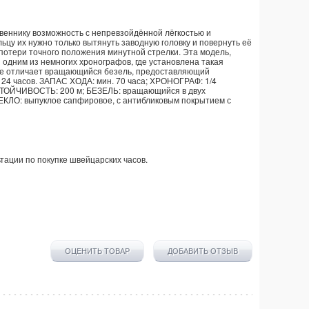
твеннику возможность с непревзойдённой лёгкостью и
цу их нужно только вытянуть заводную головку и повернуть её
 потери точного положения минутной стрелки. Эта модель,
 одним из немногих хронографов, где установлена такая
же отличает вращающийся безель, предоставляющий
 24 часов. ЗАПАС ХОДА: мин. 70 часа; ХРОНОГРАФ: 1/4
УСТОЙЧИВОСТЬ: 200 м; БЕЗЕЛЬ: вращающийся в двух
КЛО: выпуклое сапфировое, с антибликовым покрытием с
тации по покупке
швейцарских часов
.
ОЦЕНИТЬ ТОВАР
ДОБАВИТЬ ОТЗЫВ