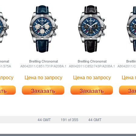
nomat
Breitling
Chronomat
Breitling
Chronomat
Breitli
1/375A
AB042011/C851/731P/A20BA.1
AB042011/C852/743P/A20BA.1
AB042011/C
апросу
Цена по запросу
Цена по запросу
Цена 
ать
Заказать
Заказать
За
44 GMT
191 of 355
44 GMT