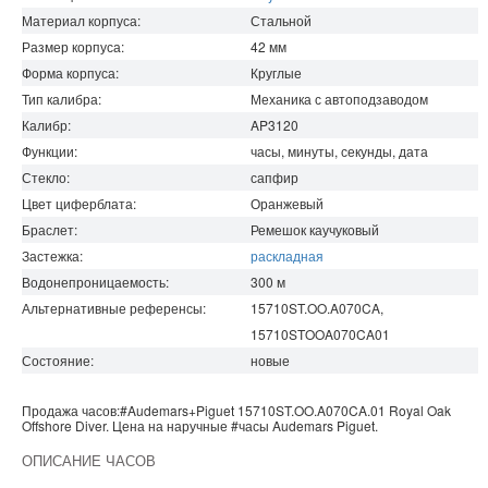
Материал корпуса:
Стальной
Размер корпуса:
42
мм
Форма корпуса:
Круглые
Тип калибра:
Механика с автоподзаводом
Калибр:
AP3120
Функции:
часы, минуты, секунды, дата
Стекло:
сапфир
Цвет циферблата:
Оранжевый
Браслет:
Ремешок каучуковый
Застежка:
раскладная
Водонепроницаемость
:
300
м
Альтернативные референсы:
15710ST.OO.A070CA,
15710STOOA070CA01
Состояние:
новые
Продажа часов:
#Audemars+Piguet
15710ST.OO.A070CA.01
Royal Oak
Offshore
Diver. Цена на наручные
#часы
Audemars Piguet
.
ОПИСАНИЕ ЧАСОВ