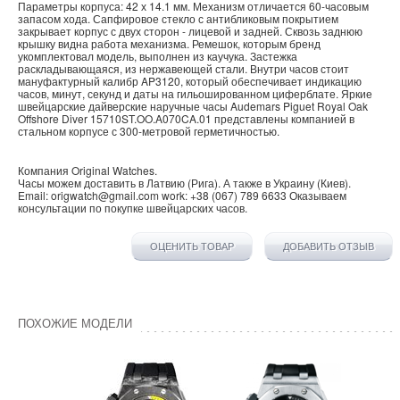
Параметры корпуса: 42 х 14.1 мм. Механизм отличается 60-часовым
запасом хода. Сапфировое стекло с антибликовым покрытием
закрывает корпус с двух сторон - лицевой и задней. Сквозь заднюю
крышку видна работа механизма. Ремешок, которым бренд
укомплектовал модель, выполнен из каучука. Застежка
раскладывающаяся, из нержавеющей стали. Внутри часов стоит
мануфактурный калибр AP3120, который обеспечивает индикацию
часов, минут, секунд и даты на гильошированном циферблате. Яркие
швейцарские дайверские наручные часы Audemars Piguet Royal Oak
Offshore Diver 15710ST.OO.A070CA.01 представлены компанией в
стальном корпусе с 300-метровой герметичностью.
Компания
Original Watches
.
Часы можем доставить в
Латвию
(
Рига
). А также в
Украину
(
Киев
).
Email:
origwatch@gmail.com
work:
+38 (067) 789 6633
Оказываем
консультации по покупке
швейцарских часов
.
ОЦЕНИТЬ ТОВАР
ДОБАВИТЬ ОТЗЫВ
ПОХОЖИЕ МОДЕЛИ