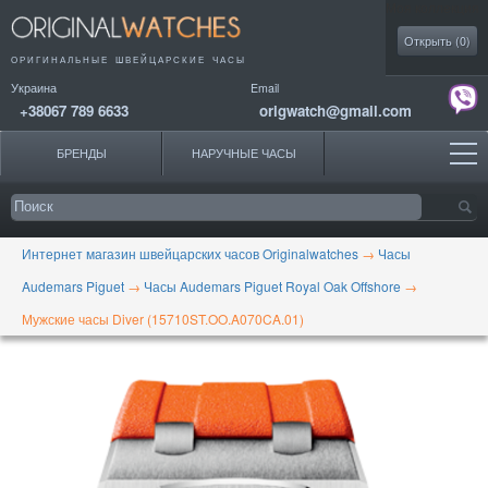
Моя коллекция
Открыть (
0
)
ОРИГИНАЛЬНЫЕ
ШВЕЙЦАРСКИЕ ЧАСЫ
Украина
Email
+38067 789 6633
origwatch@gmail.com
БРЕНДЫ
НАРУЧНЫЕ ЧАСЫ
Интернет магазин швейцарских часов Originalwatches
→
Часы
Audemars Piguet
→
Часы Audemars Piguet Royal Oak Offshore
→
Мужские часы Diver (15710ST.OO.A070CA.01)