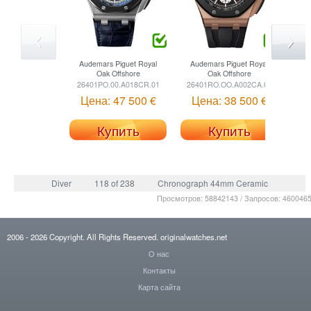
Audemars Piguet
Royal
Audemars Piguet
Royal
Oak Offshore
Oak Offshore
26401PO.00.A018CR.01
26401RO.OO.A002CA.01
Цена: 47 500 €
Цена: 38 500 €
Купить
Купить
Diver
118 of 238
Chronograph 44mm Ceramic
Просмотров: 58842143 / Запросов: 460046
2006
- 2026
Copyright. All Rights Reserved.
originalwatches.net
О нас
Контакты
Карта сайта