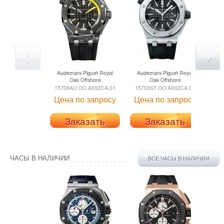
Audemars Piguet
Royal
Audemars Piguet
Royal
Au
Oak Offshore
Oak Offshore
15706AU.OO.A002CA.01
15703ST.OO.A002CA.01
157
Цена по запросу
Цена по запросу
Це
Заказать
Заказать
ЧАСЫ В НАЛИЧИИ
ВСЕ ЧАСЫ В НАЛИЧИИ