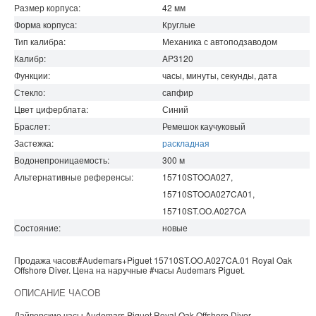
Размер корпуса:
42
мм
Форма корпуса:
Круглые
Тип калибра:
Механика с автоподзаводом
Калибр:
AP3120
Функции:
часы, минуты, секунды, дата
Стекло:
сапфир
Цвет циферблата:
Синий
Браслет:
Ремешок каучуковый
Застежка:
раскладная
Водонепроницаемость
:
300
м
Альтернативные референсы:
15710STOOA027,
15710STOOA027CA01,
15710ST.OO.A027CA
Состояние:
новые
Продажа часов:
#Audemars+Piguet
15710ST.OO.A027CA.01
Royal Oak
Offshore
Diver. Цена на наручные
#часы
Audemars Piguet
.
ОПИСАНИЕ ЧАСОВ
Дайверские часы Audemars Piguet Royal Oak Offshore Diver