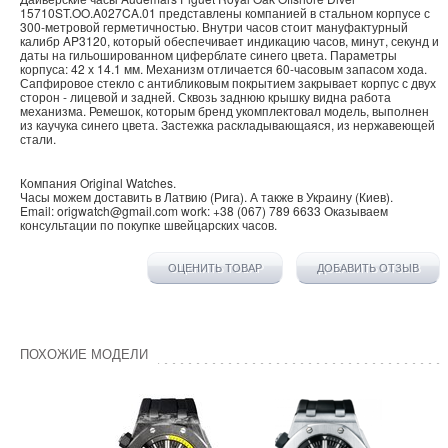
15710ST.OO.A027CA.01 представлены компанией в стальном корпусе с
300-метровой герметичностью. Внутри часов стоит мануфактурный
калибр AP3120, который обеспечивает индикацию часов, минут, секунд и
даты на гильошированном циферблате синего цвета. Параметры
корпуса: 42 х 14.1 мм. Механизм отличается 60-часовым запасом хода.
Сапфировое стекло с антибликовым покрытием закрывает корпус с двух
сторон - лицевой и задней. Сквозь заднюю крышку видна работа
механизма. Ремешок, которым бренд укомплектовал модель, выполнен
из каучука синего цвета. Застежка раскладывающаяся, из нержавеющей
стали.
Компания
Original Watches
.
Часы можем доставить в
Латвию
(
Рига
). А также в
Украину
(
Киев
).
Email:
origwatch@gmail.com
work:
+38 (067) 789 6633
Оказываем
консультации по покупке
швейцарских часов
.
ОЦЕНИТЬ ТОВАР
ДОБАВИТЬ ОТЗЫВ
ПОХОЖИЕ МОДЕЛИ