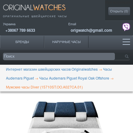
Моя коллекция
Открыть (
0
)
ОРИГИНАЛЬНЫЕ
ШВЕЙЦАРСКИЕ ЧАСЫ
Украина
Email
+38067 789 6633
origwatch@gmail.com
БРЕНДЫ
НАРУЧНЫЕ ЧАСЫ
Интернет магазин швейцарских часов Originalwatches
→
Часы
Audemars Piguet
→
Часы Audemars Piguet Royal Oak Offshore
→
Мужские часы Diver (15710ST.OO.A027CA.01)