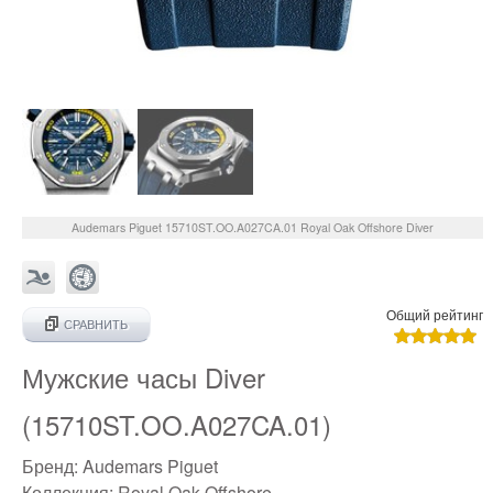
Audemars Piguet
15710ST.OO.A027CA.01
Royal Oak Offshore Diver
Общий рейтинг
СРАВНИТЬ
Мужские часы Diver
(15710ST.OO.A027CA.01)
Бренд:
Audemars Piguet
Коллекция:
Royal Oak Offshore