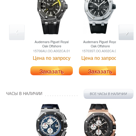
Audemars Piguet
Royal
Audemars Piguet
Royal
Au
Oak Offshore
Oak Offshore
15706AU.OO.A002CA.01
15703ST.OO.A002CA.01
157
Цена по запросу
Цена по запросу
Це
Заказать
Заказать
ЧАСЫ В НАЛИЧИИ
ВСЕ ЧАСЫ В НАЛИЧИИ