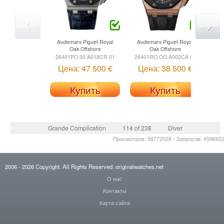
Audemars Piguet
Royal
Audemars Piguet
Royal
Oak Offshore
Oak Offshore
26401PO.00.A018CR.01
26401RO.OO.A002CA.01
Цена: 47 500 €
Цена: 38 500 €
Купить
Купить
Grande Complication
114 of 238
Diver
Просмотров: 58772028 / Запросов: 459692
2006
- 2026
Copyright. All Rights Reserved.
originalwatches.net
О нас
Контакты
Карта сайта