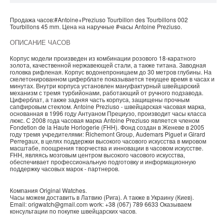
Продажа часов:
#Antoine+Preziuso
Tourbillon des Tourbillons 002
Tourbillons
45 mm. Цена на наручные
#часы
Antoine Preziuso
.
ОПИСАНИЕ ЧАСОВ
Корпус модели произведен из комбинации розового 18-каратного
золота, качественной нержавеющей стали, а также титана. Заводная
головка рифленая. Корпус водонепроницаем до 30 метров глубины. На
скелетонированном циферблате показывается текущее время в часах и
минутах. Внутри корпуса установлен мануфактурный швейцарский
механизм с тремя турбийонами, работающий от ручного подзавода.
Циферблат, а также задняя часть корпуса, защищены прочным
сапфировым стеклом. Antoine Preziuso - швейцарская часовая марка,
основанная в 1996 году Антуаном Прециузо, производит часы класса
люкс. С 2008 года часовая марка Antoine Preziuso является членом
Fondetion de la Haute Horlogerie (FHH). Фонд создан в Женеве в 2005
году тремя учредителями: Richemont Group, Audemars Piguet и Girard
Perregaux, в целях поддержки высокого часового искусства в мировом
масштабе, поощрения творчества и инновации в часовом искусстве.
FHH, являясь мозговым центром высокого часового искусства,
обеспечивает профессиональную подготовку и информационную
поддержку часовых марок - партнеров.
Компания
Original Watches
.
Часы можем доставить в
Латвию
(
Рига
). А также в
Украину
(
Киев
).
Email:
origwatch@gmail.com
work:
+38 (067) 789 6633
Оказываем
консультации по покупке
швейцарских часов
.