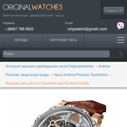
Моя коллекция
Открыть (
0
)
ОРИГИНАЛЬНЫЕ
ШВЕЙЦАРСКИЕ ЧАСЫ
Украина
Email
+38067 789 6633
origwatch@gmail.com
БРЕНДЫ
НАРУЧНЫЕ ЧАСЫ
Интернет магазин швейцарских часов Originalwatches
→
Antoine
Preziuso, модельные ряды
→
Часы Antoine Preziuso Tourbillons
→
Мужские часы 45 mm (Tourbillon des Tourbillons 002)