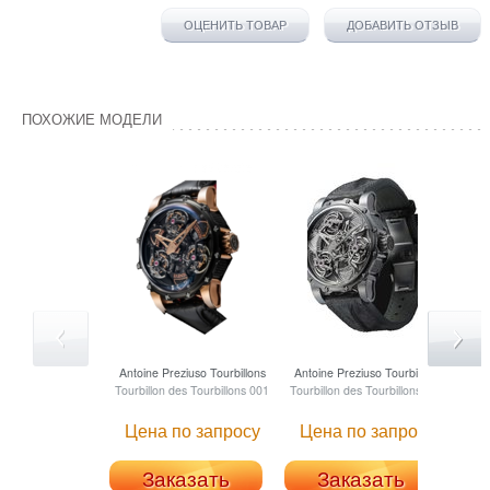
ОЦЕНИТЬ ТОВАР
ДОБАВИТЬ ОТЗЫВ
ПОХОЖИЕ МОДЕЛИ
Antoine Preziuso
Tourbillons
Antoine Preziuso
Tourbillons
Ant
Tourbillon des Tourbillons 001
Tourbillon des Tourbillons 003
Tour
Цена по запросу
Цена по запросу
Ц
Заказать
Заказать