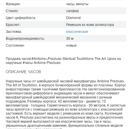
Функции:
часы, минуты
Стекло:
сапфир
Цвет циферблата:
Diamond
Браслет:
Ремешок из кожи аллигатора
Застежка:
классическая
Водонепроницаемость
:
30
м
Состояние:
новые
Продажа часов:
#Antoine+Preziuso
Stardust
Tourbillons
The Art. Цена на
наручные
#часы
Antoine Preziuso
.
ОПИСАНИЕ ЧАСОВ
Наручные часы от швейцарской часовой мануфактуры Antoine Preziuso,
The Art of Tourbillon, в корпусе бочкообразной формы из платины. Корпус
инкрустирован тремя тысячами бриллиантов. На скелетонизированном
бриллиантовом циферблате индикацию часов и минут обеспечивает
мануфактурный швейцарский механический механизм с ручным
подзаводом. Размеры корпуса: 42 миллиметра - диаметр; 12
миллиметров - толщина. Герметичность корпуса - 30 метров. К запястью
часы крепятся с помощью ремешка из кожи аллигатора с классической
застежкой. Есть вариант модели с ремешком из кожи ската. Коллекция
часов A. Preziuso рассчитана на разнообразные вкусы и предпочтения.
Часовой маркой выпускаются как классические часы, так и часы,
украшенные драгоценными камнями, функционально сложные модели