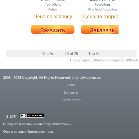
Tourbillons
Tourbillons
Meteor
Pink Gold Tourbillon
Цена по запросу
Цена по запросу
Це
Заказать
Заказать
The Art
20 of 28
The Art
Просмотров: 61844179 / Запросов: 492424
2006
- 2026
Copyright. All Rights Reserved.
originalwatches.net
О нас
Контакты
Карта сайта
31025
Интернет магазин часов Originalwatches
››
Оригинальные брендовые часы