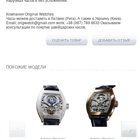
наручных часов и без усложнений.
Компания
Original Watches
.
Часы можем доставить в
Латвию
(
Рига
). А также в
Украину
(
Киев
).
Email:
origwatch@gmail.com
work:
+38 (067) 789 6633
Оказываем
консультации по покупке
швейцарских часов
.
ОЦЕНИТЬ ТОВАР
ДОБАВИТЬ ОТЗЫВ
ПОХОЖИЕ МОДЕЛИ
Antoine Preziuso
Antoine Preziuso