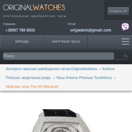
Моя коллекция
Открыть (
0
)
ОРИГИНАЛЬНЫЕ
ШВЕЙЦАРСКИЕ ЧАСЫ
Украина
Email
+38067 789 6633
origwatch@gmail.com
БРЕНДЫ
НАРУЧНЫЕ ЧАСЫ
Интернет магазин швейцарских часов Originalwatches
→
Antoine
Preziuso, модельные ряды
→
Часы Antoine Preziuso Tourbillons
→
Мужские часы The Art (Stardust)