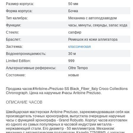
Размер корпуса:
50
мм
Форма корпуса:
Бочка
Тип калибра:
Механика с автоподзаводом
Функции:
часы, минуты, секунды, запас хода
Стекло:
сапфир
Браслет:
Ремешок из кожи аллигатора
Застежка:
классическая
Водонепроницаемость
:
30
м
Limited Edition:
999
Альтернативные референсы:
Oltre Tempo
Состояние:
новые
Продажа часов:
#Antoine+Preziuso
SS Black_Fiber_Italy Croco
Collections
Chronograph. Цена на наручные
#часы
Antoine Preziuso
.
ОПИСАНИЕ ЧАСОВ
Швейцарская мастерская Antoine Preziuso, зарекомендовавшая себя как
производитель точных хронографов, выпустила очередные наручные
часы с функцией хронографа - Grand Robusto. Корпус часов изготовлен
из одного из самых популярных в часовой индустрии металла -
нержавеющей стали. Его диаметр - 50 миллиметров. Механизм:
механика с автоматическим подзаводом, Калибр 7750RM3, с запасом