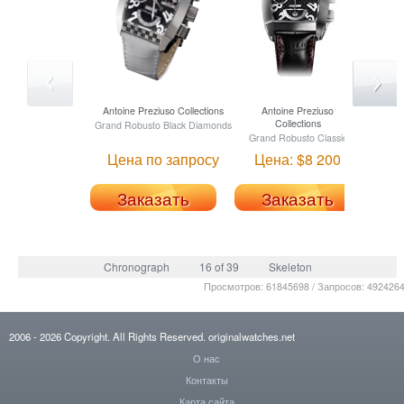
Antoine Preziuso
Collections
Antoine Preziuso
Collections
Grand Robusto Black Diamonds
Grand Robusto Classic
Gra
Цена по запросу
Цена: $8 200
Це
Заказать
Заказать
Chronograph
16 of 39
Skeleton
Просмотров: 61845698 / Запросов: 492426
2006
- 2026
Copyright. All Rights Reserved.
originalwatches.net
О нас
Контакты
Карта сайта