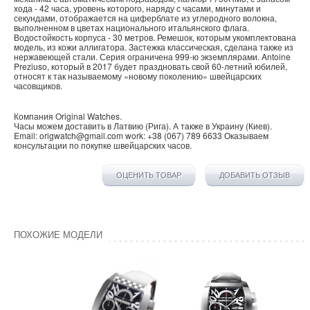
хода - 42 часа, уровень которого, наряду с часами, минутами и
секундами, отображается на циферблате из углеродного волокна,
выполненном в цветах национального итальянского флага.
Водостойкость корпуса - 30 метров. Ремешок, которым укомплектована
модель, из кожи аллигатора. Застежка классическая, сделана также из
нержавеющей стали. Серия ограничена 999-ю экземплярами. Antoine
Preziuso, который в 2017 будет праздновать свой 60-летний юбилей,
относят к так называемому «новому поколению» швейцарских
часовщиков.
Компания
Original Watches
.
Часы можем доставить в
Латвию
(
Рига
). А также в
Украину
(
Киев
).
Email:
origwatch@gmail.com
work:
+38 (067) 789 6633
Оказываем
консультации по покупке
швейцарских часов
.
ОЦЕНИТЬ ТОВАР
ДОБАВИТЬ ОТЗЫВ
ПОХОЖИЕ МОДЕЛИ