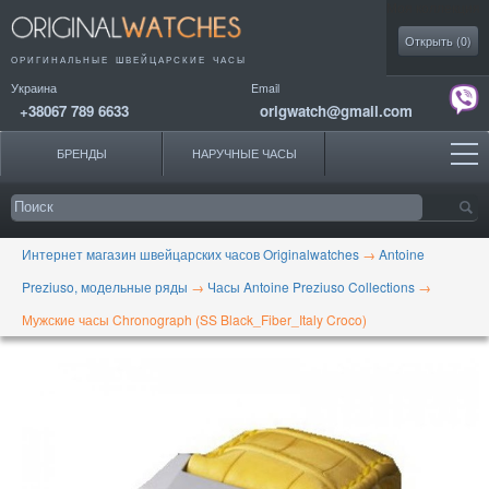
Моя коллекция
Открыть (
0
)
ОРИГИНАЛЬНЫЕ
ШВЕЙЦАРСКИЕ ЧАСЫ
Украина
Email
+38067 789 6633
origwatch@gmail.com
БРЕНДЫ
НАРУЧНЫЕ ЧАСЫ
Интернет магазин швейцарских часов Originalwatches
→
Antoine
Preziuso, модельные ряды
→
Часы Antoine Preziuso Collections
→
Мужские часы Chronograph (SS Black_Fiber_Italy Croco)