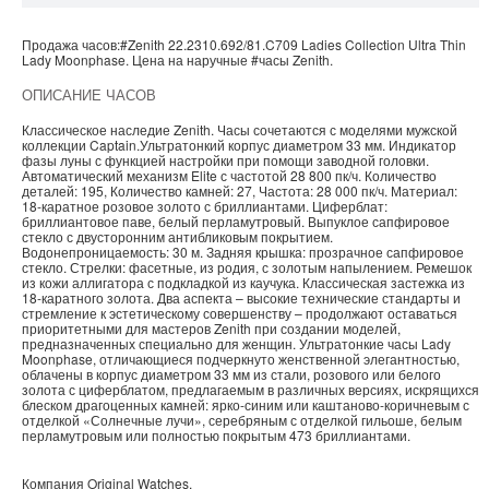
Продажа часов:
#Zenith
22.2310.692/81.C709
Ladies Collection
Ultra Thin
Lady Moonphase. Цена на наручные
#часы
Zenith
.
ОПИСАНИЕ ЧАСОВ
Классическое наследие Zenith. Часы сочетаются с моделями мужской
коллекции Captain.Ультратонкий корпус диаметром 33 мм. Индикатор
фазы луны с функцией настройки при помощи заводной головки.
Автоматический механизм Elite с частотой 28 800 пк/ч. Количество
деталей: 195, Количество камней: 27, Частота: 28 000 пк/ч. Материал:
18-каратное розовое золото с бриллиантами. Циферблат:
бриллиантовое паве, белый перламутровый. Выпуклое сапфировое
стекло с двусторонним антибликовым покрытием.
Водонепроницаемость: 30 м. Задняя крышка: прозрачное сапфировое
стекло. Стрелки: фасетные, из родия, с золотым напылением. Ремешок
из кожи аллигатора с подкладкой из каучука. Классическая застежка из
18-каратного золота. Два аспекта – высокие технические стандарты и
стремление к эстетическому совершенству – продолжают оставаться
приоритетными для мастеров Zenith при создании моделей,
предназначенных специально для женщин. Ультратонкие часы Lady
Moonphase, отличающиеся подчеркнуто женственной элегантностью,
облачены в корпус диаметром 33 мм из стали, розового или белого
золота с циферблатом, предлагаемым в различных версиях, искрящихся
блеском драгоценных камней: ярко-синим или каштаново-коричневым с
отделкой «Солнечные лучи», серебряным с отделкой гильоше, белым
перламутровым или полностью покрытым 473 бриллиантами.
Компания
Original Watches
.