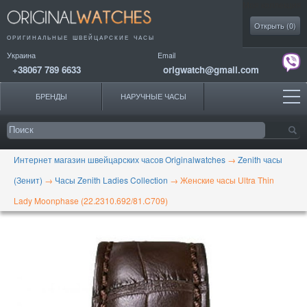
Моя коллекция
Открыть (
0
)
ОРИГИНАЛЬНЫЕ
ШВЕЙЦАРСКИЕ ЧАСЫ
Украина
Email
+38067 789 6633
origwatch@gmail.com
БРЕНДЫ
НАРУЧНЫЕ ЧАСЫ
Интернет магазин швейцарских часов Originalwatches
→
Zenith часы
(Зенит)
→
Часы Zenith Ladies Collection
→
Женские часы Ultra Thin
Lady Moonphase (22.2310.692/81.C709)