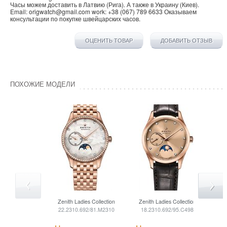
Часы можем доставить в
Латвию
(
Рига
). А также в
Украину
(
Киев
).
Email:
origwatch@gmail.com
work:
+38 (067) 789 6633
Оказываем
консультации по покупке
швейцарских часов
.
ОЦЕНИТЬ ТОВАР
ДОБАВИТЬ ОТЗЫВ
ПОХОЖИЕ МОДЕЛИ
Zenith
Ladies Collection
Zenith
Ladies Collection
Ze
22.2310.692/81.M2310
18.2310.692/95.C498
4