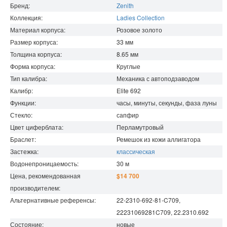
Бренд:
Zenith
Коллекция:
Ladies Collection
Материал корпуса:
Розовое золото
Размер корпуса:
33
мм
Толщина корпуса:
8.65
мм
Форма корпуса:
Круглые
Тип калибра:
Механика с автоподзаводом
Калибр:
Elite 692
Функции:
часы, минуты, секунды, фаза луны
Стекло:
сапфир
Цвет циферблата:
Перламутровый
Браслет:
Ремешок из кожи аллигатора
Застежка:
классическая
Водонепроницаемость
:
30
м
Цена, рекомендованная
$14 700
производителем:
Альтернативные референсы:
22-2310-692-81-C709,
22231069281C709, 22.2310.692
Состояние:
новые