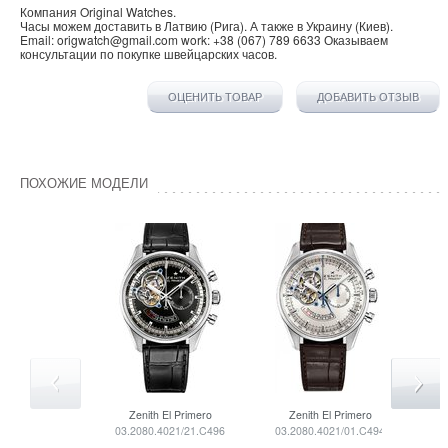
Компания
Original Watches
.
Часы можем доставить в
Латвию
(
Рига
). А также в
Украину
(
Киев
).
Email:
origwatch@gmail.com
work:
+38 (067) 789 6633
Оказываем
консультации по покупке
швейцарских часов
.
ОЦЕНИТЬ ТОВАР
ДОБАВИТЬ ОТЗЫВ
ПОХОЖИЕ МОДЕЛИ
Zenith
El Primero
Zenith
El Primero
03.2080.4021/21.C496
03.2080.4021/01.C494
18