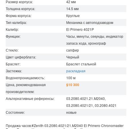
Размер корпуса:
42
мм
Толщина корпуса:
14.5
мм
Форма корпуса:
Круглые
Тип калибра:
Механика с автоподзаводом
Калибр:
El Primero 4021P
Функции:
Часы, минуты, секунды, индикатор
запаса хода, хронограф
Стекло:
сапфир
Цвет циферблата:
Черный
Браслет:
Браслет стальной
Застежка:
раскладная
Водонепроницаемость
:
100
м
Цена, рекомендованная
$10 300
производителем:
Альтернативные референсы:
03.2080.4021.21.M2040,
03.2080.4021/21, 03.2080.4021
Состояние:
новые
Продажа часов:
#Zenith
03.2080.4021/21.M2040
El Primero
Chronomaster