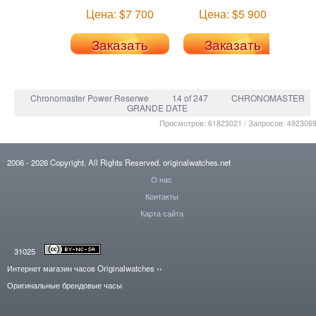
Цена: $7 700
Цена: $5 900
Це
Заказать
Заказать
Chronomaster Power Reserwe
14 of 247
CHRONOMASTER
GRANDE DATE
Просмотров: 61823021 / Запросов: 492306
2006
- 2026
Copyright. All Rights Reserved.
originalwatches.net
О нас
Контакты
Карта сайта
31025
Интернет магазин часов Originalwatches
››
Оригинальные брендовые часы