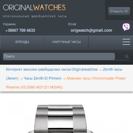
Моя коллекция
Открыть (
0
)
ОРИГИНАЛЬНЫЕ
ШВЕЙЦАРСКИЕ ЧАСЫ
Украина
Email
+38067 789 6633
origwatch@gmail.com
БРЕНДЫ
НАРУЧНЫЕ ЧАСЫ
Интернет магазин швейцарских часов Originalwatches
→
Zenith часы
(Зенит)
→
Часы Zenith El Primero
→
Мужские часы Chronomaster Power
Reserve (03.2080.4021/21.M2040)