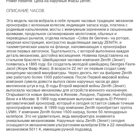
Power Reserve. Цена на наручные
#часы
Zenith
.
ОПИСАНИЕ ЧАСОВ
Эта модель часов вобрала в себя лучшие часовые традиции: механизм
хронографа с колонным колесом, индикация запаса хода, платина с
родиевым напылением, мосты с жемчужным зернением и скошенными
кромками, продольное сатинирование молоточков, обычных и
переводных рычагов, отделка гильоше «Cotes de Geneve» на роторе,
ажурная конструкция, контрастно выделяющая звезду ZENITH, и
тахиметрическая шкала на фланце, напоминающая о хронографах
эпохи первых автогонок. Тщательность, с которой выполнена каждая
деталь механизма, достойна восхищения. Новинка представлена на
стальном браслете. Швейцарская часовая компания Zenith (Зенит)
появилась в 1865 году. Ее создатель молодой швейцарец Georges Favre-
Jacot (Жорж Фавр-Жако). В возрасте 22 лет он первым создал саму
концепцию часовой мануфактуры. Через десять лет на фабрике Zenith
уже работало более 1000 работников. После Первой мировой войны
компания сумела довести выпуск своих наручных часов до двух
миллионов штук в год. В годы Второй мировой войны Zenith (Зенит)
выпускала часовые механизмы для устройств военного назначения.
Открываются новые филиалы в Женеве, Лондоне, Париже, Нью-Йорке,
Вене и в Москве. В 1969 году компания выпускает модель El Primero -
автоматический хронограф, который и сегодня остается самым точным
хронографом в мире. В 1999 году компанию Zenith приобретает группа
LVMH. У компании Zenith более 1500 наград, более 50 легендарных
калибров. Это не удивительно, ведь мануфактура знаменита
уникальными механизмами. Наручные часы Zenith (Зенит) сегодня
оснащаются механическим ультратонким калибром Elite и 22-линейным
механизмом 5011 K, имеющим ручной подзавод.