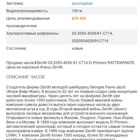
Застежка:
раскладная
Водонепроницаемость
:
100
м
Цена, рекомендованная
$16 400
производителем:
Альтернативные референсы:
03-2050-4026/91-C714,
0320504026/91C714
Состояние:
новые
Продажа часов:
#Zenith
03.2050.4026-91.C714
El Primero
RATTRAPANTE.
Цена на наручные
#часы
Zenith
.
ОПИСАНИЕ ЧАСОВ
Создатель фирмы Zenith молодой швейцарец Georges Favre-Jacot
(Жорж Фавр-Жако). В возрасте 22 лет он первым создал саму концепцию
часовой мануфактуры. Через десять лет на фабрике Zenith уже
работало более 1000 работников. После Первой мировой войны
компания сумела довести выпуск своих наручных часов до двух
миллионов штук в год. В годы Второй мировой войны Zenith (Зенит)
выпускала часовые механизмы для устройств военного назначения.
Открываются новые филиалы в Женеве, Лондоне, Париже, Нью-Йорке,
Вене и в Москве. В 1969 году компания выпускает модель El Primero -
автоматический хронограф, который и сегодня остается самым точным
хронографом в мире. В 1999 году компанию Zenith приобретает группа
LVMH. У компании Zenith более 1500 наград, более 50 легендарных
калибров. Это не удивительно, ведь мануфактура знаменита