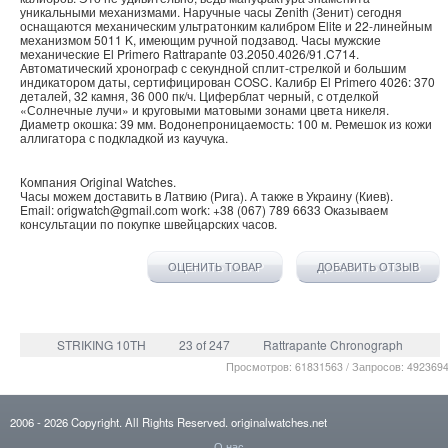
уникальными механизмами. Наручные часы Zenith (Зенит) сегодня
оснащаются механическим ультратонким калибром Elite и 22-линейным
механизмом 5011 K, имеющим ручной подзавод. Часы мужские
механические El Primero Rattrapante 03.2050.4026/91.C714.
Автоматический хронограф с секундной сплит-стрелкой и большим
индикатором даты, сертифицирован COSC. Калибр El Primero 4026: 370
деталей, 32 камня, 36 000 пк/ч. Циферблат черный, с отделкой
«Солнечные лучи» и круговыми матовыми зонами цвета никеля.
Диаметр окошка: 39 мм. Водонепроницаемость: 100 м. Ремешок из кожи
аллигатора с подкладкой из каучука.
Компания
Original Watches
.
Часы можем доставить в
Латвию
(
Рига
). А также в
Украину
(
Киев
).
Email:
origwatch@gmail.com
work:
+38 (067) 789 6633
Оказываем
консультации по покупке
швейцарских часов
.
ОЦЕНИТЬ ТОВАР
ДОБАВИТЬ ОТЗЫВ
STRIKING 10TH
23 of 247
Rattrapante Chronograph
Просмотров: 61831563 / Запросов: 492369
2006
- 2026
Copyright. All Rights Reserved.
originalwatches.net
О нас