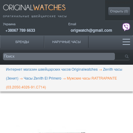
Моя коллекция
Открыть (
0
)
ОРИГИНАЛЬНЫЕ
ШВЕЙЦАРСКИЕ ЧАСЫ
Украина
Email
+38067 789 6633
origwatch@gmail.com
БРЕНДЫ
НАРУЧНЫЕ ЧАСЫ
Интернет магазин швейцарских часов Originalwatches
→
Zenith часы
(Зенит)
→
Часы Zenith El Primero
→
Мужские часы RATTRAPANTE
(03.2050.4026-91.C714)