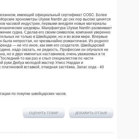
й механизм, имеющий официальный сертификат COSC. Более
Морские хронометры Ulysse Nardin до сих пор высоко ценятся
торов часовой индустрии, первыми внедряя новые материалы
еханические шедевры. Мануфактура Ulysse Nardin развеивает
жение судна. Сделав его своим символом, компания уверенно
тельных не только в Швейцарии, но и во всем мире. Впервые
них была непростая, но чрезвычайно романтичная. Из родного
ренда — не что иное, как имя его создателя. Швейцарский
одине, надо сказать, не редкость. Профессии он обучался не
на, но и двух именитых наставников, очень уважаемых в те
оследний-то как раз и слыл специалистом по части
кой руки Дюбуа молодой мастер Улисс Нардан и
платиновой вставкой, откидная застёжка. Запас хода - 40
тации по покупке
швейцарских часов
.
ОЦЕНИТЬ ТОВАР
ДОБАВИТЬ ОТЗЫВ