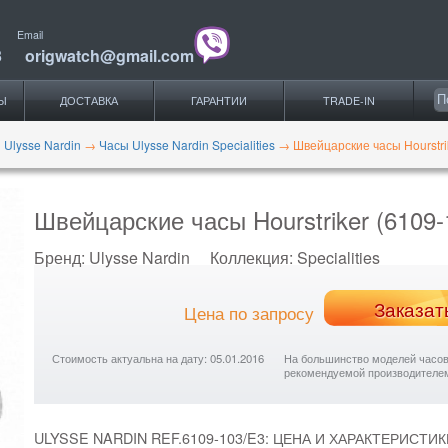
Email
3
origwatch@gmail.com
Ы
ДОСТАВКА
ГАРАНТИИ
TRADE-IN
 Ulysse Nardin
→
Часы Ulysse Nardin Specialities
→
Швейцарские часы Hourstri
Швейцарские часы Hourstriker (6109-
Бренд:
Ulysse Nardin
Коллекция:
Specialities
Заказат
Цена по запросу
Стоимость актуальна на дату: 05.01.2016
На большинство моделей часов с
рекомендуемой производителе
ULYSSE NARDIN REF.6109-103/E3: ЦЕНА И ХАРАКТЕРИСТИК