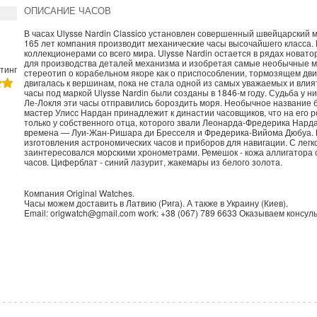
ОПИСАНИЕ ЧАСОВ
В часах Ulysse Nardin Classico установлен совершенный швейцарски
165 лет компания производит механические часы высочайшего класса. 
коллекционерами со всего мира. Ulysse Nardin остается в рядах нова
для производства деталей механизма и изобретая самые необычные м
тинг
стереотип о корабельном якоре как о приспособлении, тормозящем дви
двигалась к вершинам, пока не стала одной из самых уважаемых и влия
часы под маркой Ulysse Nardin были созданы в 1846-м году. Судьба у 
Ле-Локля эти часы отправились бороздить моря. Необычное название б
мастер Улисс Нардан принадлежит к династии часовщиков, что на его р
только у собственного отца, которого звали Леонарда-Фредерика Нарда
времена — Луи-Жан-Ришара ди Бресселя и Фредерика-Вийома Дюбуа. П
изготовления астрономических часов и приборов для навигации. С лег
заинтересовался морскими хронометрами. Ремешок - кожа аллигатора с 
часов. Циферблат - синий лазурит, жакемары из белого золота.
Компания
Original Watches
.
Часы можем доставить в
Латвию
(
Рига
). А также в
Украину
(
Киев
).
Email:
origwatch@gmail.com
work:
+38 (067) 789 6633
Оказываем консуль