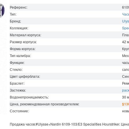
Референс:
610
Тип:
Час
Бренд:
Ulys
Коллекция:
Spec
Материал корпуса:
Пла
Размер корпуса:
42
Форма корпуса:
Кру
Тип калибра:
Мех
Функции:
час
Стекло:
сап
Цвет циферблата:
Син
Браслет:
Рем
Застежка:
рас
Водонепроницаемость
:
30
Цена, рекомендованная производителем:
$13
Состояние:
нов
Продажа часов:
#Ulysse+Nardin
6109-103/E3
Specialities
Hourstriker. Це