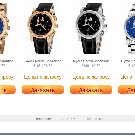
ecialities
Ulysse Nardin
Specialities
Ulysse Nardin
Specialities
Ulysse Na
8/E3
6106-103/E2
6109-103/E2
610
апросу
Цена по запросу
Цена по запросу
Цена 
ать
Заказать
Заказать
За
Hourstriker
32 of 95
Hourstriker