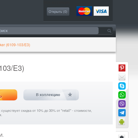
Моя коллекция
Открыть (
0
)
ker (6109-103/E3)
103/E3)
ь
В коллекцию
уществует скидка от 10% до 30% от "retail" - стоимости,
м.
И.