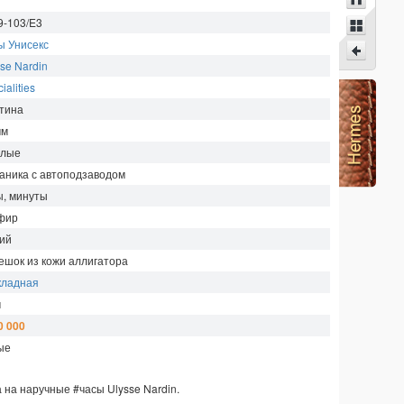
9-103/E3
ы Унисекс
se Nardin
ialities
тина
мм
глые
аника с автоподзаводом
ы, минуты
фир
ий
ешок из кожи аллигатора
кладная
м
0 000
ые
на на наручные
#часы
Ulysse Nardin
.