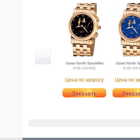
Ulysse Nardin
Specialities
Ulysse Nardin
Sp
6106-103-8/E2
6106-103-
Цена по запросу
Цена по з
Заказать
Заказ