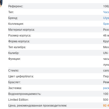
Референс:
106
Тип:
Час
Бренд:
Ulys
Коллекция:
Spec
Материал корпуса:
Роз
Размер корпуса:
46
Форма корпуса:
Кру
Тип калибра:
Мех
Калибр:
UN-
Функции:
час
лун
Стекло:
сап
Цвет циферблата:
Пер
Браслет:
Рем
Застежка:
рас
Водонепроницаемость
:
100
Limited Edition:
500
Цена, рекомендованная производителем:
92 4