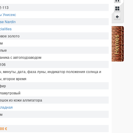
2-113
ы Унисекс
se Nardin
ialities
овое золото
мм
глые
аника с автоподзаводом
106
ы, минуты, дата, фаза луны, индикатор положения солнца и
ы, второе время
фир
ламутровый
ешок из кожи аллигатора
кладная
м
00 €