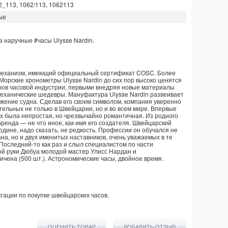
2_113, 1062/113, 1062113
ые
на наручные
#часы
Ulysse Nardin
.
й механизм, имеющий официальный сертификат COSC. Более
Морские хронометры Ulysse Nardin до сих пор высоко ценятся
торов часовой индустрии, первыми внедряя новые материалы
еханические шедевры. Мануфактура Ulysse Nardin развеивает
жение судна. Сделав его своим символом, компания уверенно
тельных не только в Швейцарии, но и во всем мире. Впервые
них была непростая, но чрезвычайно романтичная. Из родного
ренда — не что иное, как имя его создателя. Швейцарский
одине, надо сказать, не редкость. Профессии он обучался не
на, но и двух именитых наставников, очень уважаемых в те
оследний-то как раз и слыл специалистом по части
кой руки Дюбуа молодой мастер Улисс Нардан и
чена (500 шт.). Астрономические часы, двойное время.
тации по покупке
швейцарских часов
.
ОЦЕНИТЬ ТОВАР
ДОБАВИТЬ ОТЗЫВ