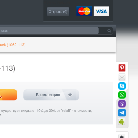
Моя коллекция
Открыть (
0
)
uck (1062-113)
-113)
ь
В коллекцию
уществует скидка от 10% до 30% от "retail" - стоимости,
м.