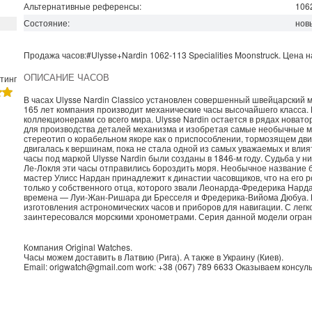
Альтернативные референсы:
106
Состояние:
нов
Продажа часов:
#Ulysse+Nardin
1062-113
Specialities
Moonstruck. Цена 
ОПИСАНИЕ ЧАСОВ
тинг
В часах Ulysse Nardin Classico установлен совершенный швейцарски
165 лет компания производит механические часы высочайшего класса. 
коллекционерами со всего мира. Ulysse Nardin остается в рядах нова
для производства деталей механизма и изобретая самые необычные м
стереотип о корабельном якоре как о приспособлении, тормозящем дви
двигалась к вершинам, пока не стала одной из самых уважаемых и влия
часы под маркой Ulysse Nardin были созданы в 1846-м году. Судьба у 
Ле-Локля эти часы отправились бороздить моря. Необычное название б
мастер Улисс Нардан принадлежит к династии часовщиков, что на его р
только у собственного отца, которого звали Леонарда-Фредерика Нарда
времена — Луи-Жан-Ришара ди Бресселя и Фредерика-Вийома Дюбуа. П
изготовления астрономических часов и приборов для навигации. С лег
заинтересовался морскими хронометрами. Серия данной модели ограни
Компания
Original Watches
.
Часы можем доставить в
Латвию
(
Рига
). А также в
Украину
(
Киев
).
Email:
origwatch@gmail.com
work:
+38 (067) 789 6633
Оказываем консуль