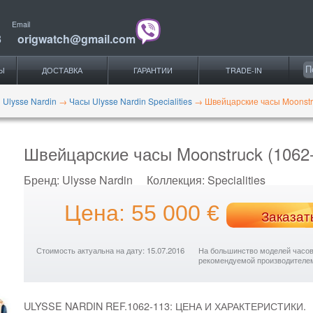
Email
3
origwatch@gmail.com
Ы
ДОСТАВКА
ГАРАНТИИ
TRADE-IN
 Ulysse Nardin
→
Часы Ulysse Nardin Specialities
→
Швейцарские часы Moonstr
Швейцарские часы Moonstruck (1062
Бренд:
Ulysse Nardin
Коллекция:
Specialities
Цена: 55 000 €
Заказат
Стоимость актуальна на дату: 15.07.2016
На большинство моделей часов с
рекомендуемой производителе
ULYSSE NARDIN REF.1062-113: ЦЕНА И ХАРАКТЕРИСТИКИ.