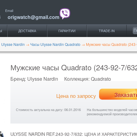
Email
3
origwatch@gmail.com
Ы
ДОСТАВКА
ГАРАНТИИ
TRADE-IN
 Ulysse Nardin
→
Часы Ulysse Nardin Quadrato
→
Мужские часы Quadrato (243-
Мужские часы Quadrato (243-92-7/63
Бренд:
Ulysse Nardin
Коллекция:
Quadrato
Заказат
Цена по запросу
Стоимость актуальна на дату: 06.01.2016
На большинство моделей часов с
рекомендуемой производителе
ULYSSE NARDIN REF.243-92-7/632: ЦЕНА И ХАРАКТЕРИСТИК