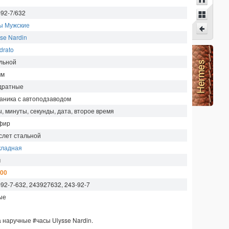
-92-7/632
ы Мужские
se Nardin
drato
льной
мм
дратные
аника с автоподзаводом
ы, минуты, секунды, дата, второе время
фир
слет стальной
кладная
м
300
-92-7-632, 243927632, 243-92-7
ые
а наручные
#часы
Ulysse Nardin
.