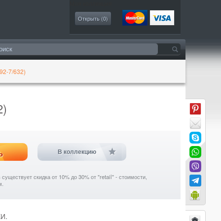
Моя коллекция
Открыть (
0
)
92-7/632)
2)
ь
В коллекцию
уществует скидка от 10% до 30% от "retail" - стоимости,
м.
И.