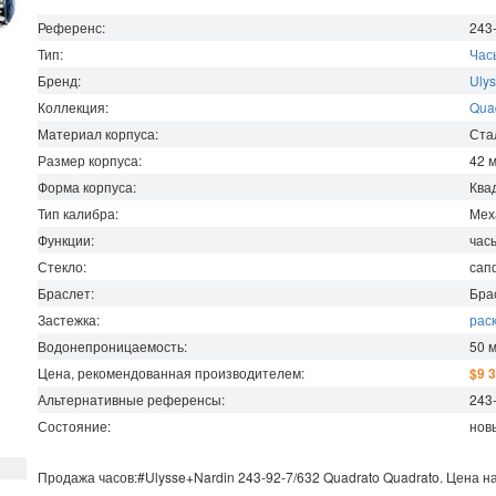
Референс:
243
Тип:
Час
Бренд:
Ulys
Коллекция:
Qua
Материал корпуса:
Ста
Размер корпуса:
42
Форма корпуса:
Ква
Тип калибра:
Мех
Функции:
час
Стекло:
сап
Браслет:
Бра
Застежка:
рас
Водонепроницаемость
:
50
Цена, рекомендованная производителем:
$9 
Альтернативные референсы:
243
Состояние:
нов
Продажа часов:
#Ulysse+Nardin
243-92-7/632
Quadrato
Quadrato. Цена н