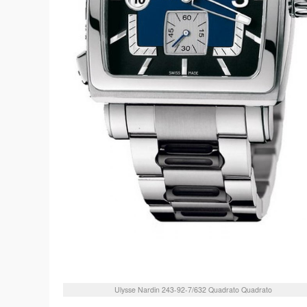
Ulysse Nardin
243-92-7/632
Quadrato Quadrato