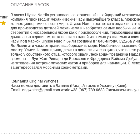
ОПИСАНИЕ ЧАСОВ
В часах Ulysse Nardin установлен совершенный швейцарский механиз
тинг
компания производит механические часы высочайшего класса. Морские 
коллекционерами со всего мира. Ulysse Nardin остается в рядах нова
для производства деталей механизма и изобретая самые необычные м
стереотип о корабельном якоре как о приспособлении, тормозящем дви
двигалась к вершинам, пока не стала одной из самых уважаемых и влия
часы под маркой Ulysse Nardin были созданы в 1846-м году. Судьба у 
Ле-Локля эти часы отправились бороздить моря. Необычное название б
мастер Улисс Нардан принадлежит к династии часовщиков, что на его р
только у собственного отца, которого звали Леонарда-Фредерика Нарда
времена — Луи-Жан-Ришара ди Бресселя и Фредерика-Вийома Дюбуа. П
изготовления астрономических часов и приборов для навигации. С лег
заинтересовался морскими хронометрами.
Компания
Original Watches
.
Часы можем доставить в
Латвию
(
Рига
). А также в
Украину
(
Киев
).
Email:
origwatch@gmail.com
work:
+38 (067) 789 6633
Оказываем консуль