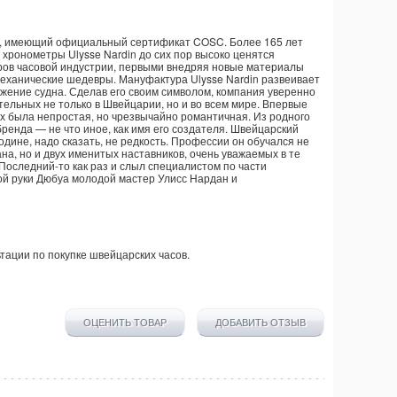
м, имеющий официальный сертификат COSC. Более 165 лет
хронометры Ulysse Nardin до сих пор высоко ценятся
торов часовой индустрии, первыми внедряя новые материалы
еханические шедевры. Мануфактура Ulysse Nardin развеивает
жение судна. Сделав его своим символом, компания уверенно
тельных не только в Швейцарии, но и во всем мире. Впервые
них была непростая, но чрезвычайно романтичная. Из родного
ренда — не что иное, как имя его создателя. Швейцарский
одине, надо сказать, не редкость. Профессии он обучался не
на, но и двух именитых наставников, очень уважаемых в те
оследний-то как раз и слыл специалистом по части
кой руки Дюбуа молодой мастер Улисс Нардан и
тации по покупке
швейцарских часов
.
ОЦЕНИТЬ ТОВАР
ДОБАВИТЬ ОТЗЫВ