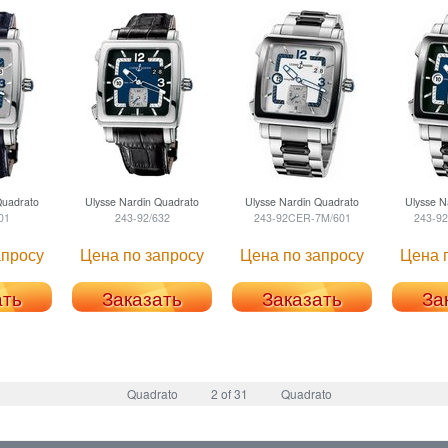
uadrato
Ulysse Nardin
Quadrato
Ulysse Nardin
Quadrato
Ulysse N
01
243-92/632
243-92CER-7M/601
243-9
апросу
Цена по запросу
Цена по запросу
Цена 
ать
Заказать
Заказать
За
Quadrato
2 of 31
Quadrato