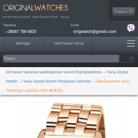
Моя коллекция
Открыть (
0
)
ОРИГИНАЛЬНЫЕ
ШВЕЙЦАРСКИЕ ЧАСЫ
Украина
Email
+38067 789 6633
origwatch@gmail.com
БРЕНДЫ
НАРУЧНЫЕ ЧАСЫ
Интернет магазин швейцарских часов Originalwatches
→
Часы Ulysse
Nardin
→
Часы Ulysse Nardin Perpetual Calendar
→
Швейцарские часы
Perpetual Ludovico (336-48-8/52)