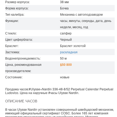
Размер корпуса:
38
мм
Форма корпуса:
Бочка
Тип калибра:
Механика с автоподзаводом
Функции:
часы, минуты, секунды, дата, день
недели, месяц, год
Стекло:
сапфир
Цвет циферблата:
Черный
Браслет:
Браслет золотой
Застежка:
раскладная
Водонепроницаемость
:
50
м
Цена, рекомендованная
$50 800
производителем:
Состояние:
новые
Продажа часов:
#Ulysse+Nardin
336-48-8/52
Perpetual Calendar
Perpetual
Ludovico. Цена на наручные
#часы
Ulysse Nardin
.
ОПИСАНИЕ ЧАСОВ
В часах Ulysse Nardin установлен совершенный швейцарский механизм,
имеющий официальный сертификат COSC. Более 165 лет компания
производит механические часы высочайшего класса. Морские