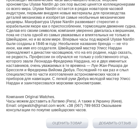
хронометры Ulysse Nardin до сих пор высоко ценятся коллекционерами
со всего мира. Ulysse Nardin остается в рядах новаторов часовой
индустрии, первыми внедряя новые материалы для производства
деталей механизма и изобретая самые необычные механические
шедевры. Мануфактура Ulysse Nardin развеивает стереотип о
корабельном якоре как о приспособлении, тормозящем движение судна.
Сделав его своим символом, компания уверенно двигалась к вершинам,
пока не стала одной из самых уважаемых и влиятельных не только в
Швейцарии, но и во всем мире. Впервые часы под маркой Ulysse Nardin
были созданы в 1846-м году. Необычное название бренда — не что
иное, как имя его создателя. Швейцарский мастер Улисс Нардан
принадлежит к династии часовщиков, что на его родине, надо сказать,
не редкость. Профессии он обучался не только у собственного отца,
которого звали Леонарда-Фредерика Нардана, но и двух именитых
наставников, очень уважаемых в те времена — Луи-Жан-Ришара ди
Бресселя и Фредерика-Вийома Дюбуа. Последний-то как раз и слыл
специалистом по части изготовления астрономических часов и
приборов для навигации. С легкой руки Дюбуа молодой мастер Улисс
Нардан и заинтересовался морскими хронометрами.
Компания
Original Watches
.
Часы можем доставить в
Латвию
(
Рига
). А также в
Украину
(
Киев
).
Email:
origwatch@gmail.com
work:
+38 (067) 789 6633
Оказываем
консультации по покупке
швейцарских часов
.
ОЦЕНИТЬ ТОВАР
ДОБАВИТЬ ОТЗЫВ