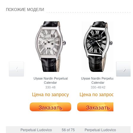
ПОХОЖИЕ МОДЕЛИ
Ulysse Nardin
Perpetual
Ulysse Nardin
Perpetual
Uly
Calendar
Calendar
330-48
330-48/42
Цена по запросу
Цена по запросу
Це
Заказать
Заказать
Perpetual Ludovico
56 of 75
Perpetual Ludovico