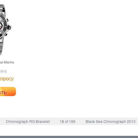
xi Marine
/916
апросу
ать
Chronograph RG Bracelet
18 of 166
Black Sea Chronograph 2013