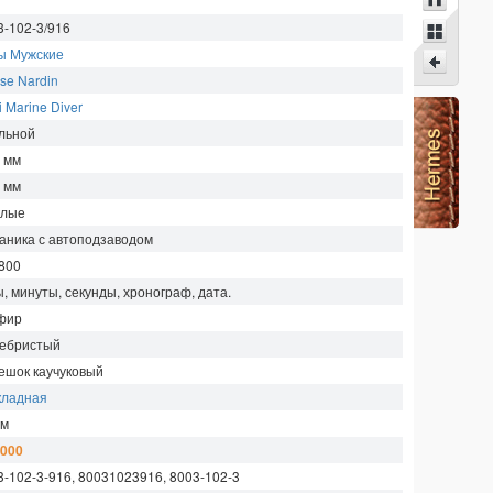
3-102-3/916
ы Мужские
se Nardin
 Marine Diver
льной
7
мм
8
мм
глые
аника с автоподзаводом
800
, минуты, секунды, хронограф, дата.
фир
ебристый
ешок каучуковый
кладная
м
 000
3-102-3-916, 80031023916, 8003-102-3