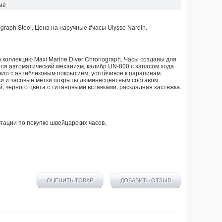
ые
graph Steel. Цена на наручные
#часы
Ulysse Nardin
.
ю коллекцию Maxi Marine Diver Chronograph. Часы созданы для
ся автоматический механизм, калибр UN-800 с запасом хода
кло с антибликовым покрытием, устойчивое к царапинам.
ки и часовые метки покрыты люминесцентным составом.
 черного цвета с титановыми вставками, раскладная застежка.
тации по покупке
швейцарских часов
.
ОЦЕНИТЬ ТОВАР
ДОБАВИТЬ ОТЗЫВ