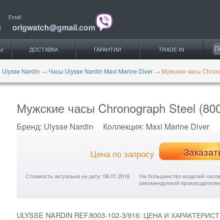
Email
3
origwatch@gmail.com
Ы
ДОСТАВКА
ГАРАНТИИ
TRADE-IN
 Ulysse Nardin
→
Часы Ulysse Nardin Maxi Marine Diver
→
Мужские часы Chrono
Мужские часы Chronograph Steel (800
Бренд:
Ulysse Nardin
Коллекция:
Maxi Marine Diver
Заказат
Цена по запросу
Стоимость актуальна на дату: 06.01.2016
На большинство моделей часов с
рекомендуемой производителе
ULYSSE NARDIN REF.8003-102-3/916: ЦЕНА И ХАРАКТЕРИСТ