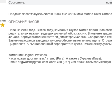
Состояние:
нов
Продажа часов:
#Ulysse+Nardin
8003-102-3/916
Maxi Marine Diver
Chrono
тинг
ОПИСАНИЕ ЧАСОВ
Новинка 2013 года. В этом году, компания Ulysse Nardin пополнила сво
решительных мужчин, ведущих активный образ жизни. В новинке трудит
42 часа. Корпус выполнен изстали, диаметром 42.7мм. Сапфировое сте
Завинчивающаяся заводная головка обеспечивает влагозащиту. Стрел
Циферблат -гильошированный серебристого цвета. Ремешок каучуковый,
Компания
Original Watches
.
Часы можем доставить в
Латвию
(
Рига
). А также в
Украину
(
Киев
).
Email:
origwatch@gmail.com
work:
+38 (067) 789 6633
Оказываем консуль