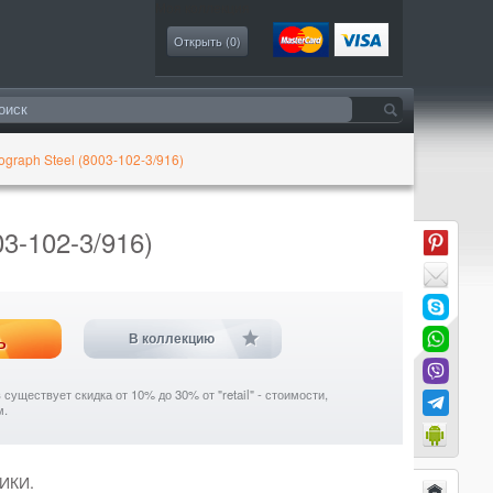
Моя коллекция
Открыть (
0
)
graph Steel (8003-102-3/916)
3-102-3/916)
ь
В коллекцию
уществует скидка от 10% до 30% от "retail" - стоимости,
м.
ИКИ.