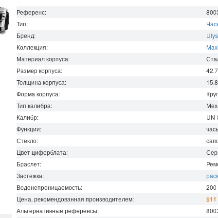
Референс:
800
Тип:
Час
Бренд:
Ulys
Коллекция:
Maxi
Материал корпуса:
Ста
Размер корпуса:
42.
Толщина корпуса:
15.
Форма корпуса:
Кру
Тип калибра:
Мех
Калибр:
UN-
Функции:
часы
Стекло:
сап
Цвет циферблата:
Сер
Браслет:
Рем
Застежка:
рас
Водонепроницаемость
:
200
Цена, рекомендованная производителем:
$11
Альтернативные референсы:
800