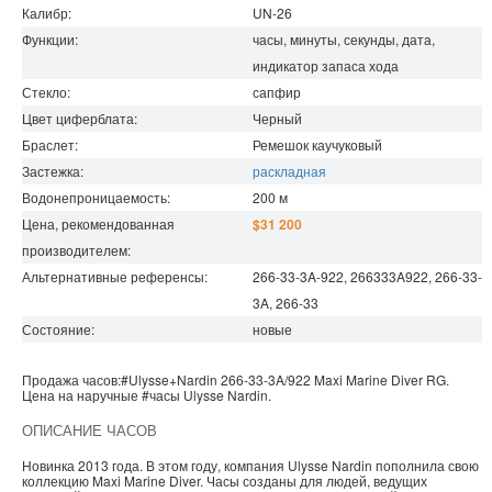
Калибр:
UN-26
Функции:
часы, минуты, секунды, дата,
индикатор запаса хода
Стекло:
сапфир
Цвет циферблата:
Черный
Браслет:
Ремешок каучуковый
Застежка:
раскладная
Водонепроницаемость
:
200
м
Цена, рекомендованная
$31 200
производителем:
Альтернативные референсы:
266-33-3A-922, 266333A922, 266-33-
3A, 266-33
Состояние:
новые
Продажа часов:
#Ulysse+Nardin
266-33-3A/922
Maxi Marine Diver
RG.
Цена на наручные
#часы
Ulysse Nardin
.
ОПИСАНИЕ ЧАСОВ
Новинка 2013 года. В этом году, компания Ulysse Nardin пополнила свою
коллекцию Maxi Marine Diver. Часы созданы для людей, ведущих