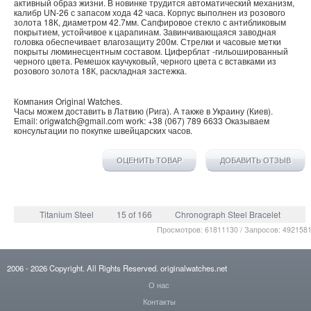
активный образ жизни. В новинке трудится автоматический механизм,
калибр UN-26 с запасом хода 42 часа. Корпус выполнен из розового
золота 18К, диаметром 42.7мм. Сапфировое стекло с антибликовым
покрытием, устойчивое к царапинам. Завинчивающаяся заводная
головка обеспечивает влагозащиту 200м. Стрелки и часовые метки
покрыты люминесцентным составом. Циферблат -гильошированный
черного цвета. Ремешок каучуковый, черного цвета с вставками из
розового золота 18К, раскладная застежка.
Компания
Original Watches
.
Часы можем доставить в
Латвию
(
Рига
). А также в
Украину
(
Киев
).
Email:
origwatch@gmail.com
work:
+38 (067) 789 6633
Оказываем
консультации по покупке
швейцарских часов
.
ОЦЕНИТЬ ТОВАР
ДОБАВИТЬ ОТЗЫВ
Titanium Steel
15 of 166
Chronograph Steel Bracelet
Просмотров: 61811130 / Запросов: 492158
2006
- 2026
Copyright. All Rights Reserved.
originalwatches.net
О нас
Контакты