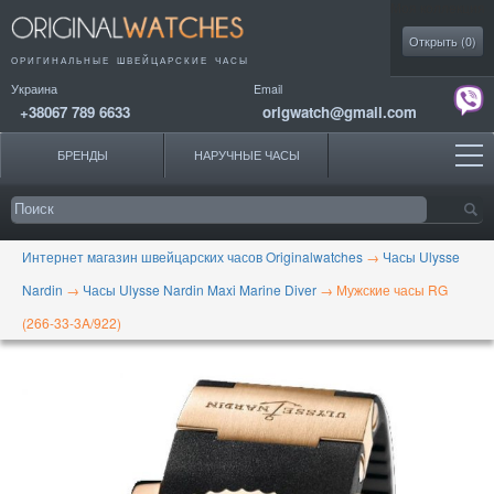
Моя коллекция
Открыть (
0
)
ОРИГИНАЛЬНЫЕ
ШВЕЙЦАРСКИЕ ЧАСЫ
Украина
Email
+38067 789 6633
origwatch@gmail.com
БРЕНДЫ
НАРУЧНЫЕ ЧАСЫ
Интернет магазин швейцарских часов Originalwatches
→
Часы Ulysse
Nardin
→
Часы Ulysse Nardin Maxi Marine Diver
→
Мужские часы RG
(266-33-3A/922)