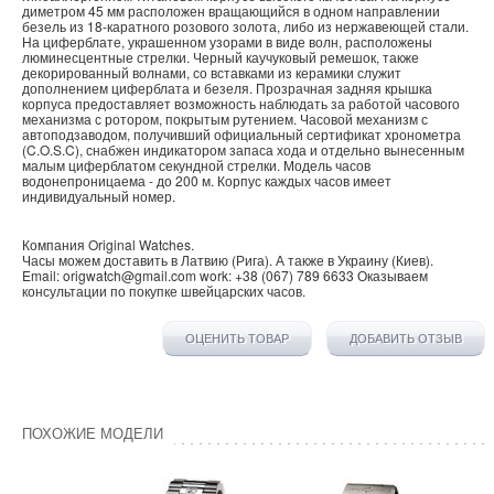
диметром 45 мм расположен вращающийся в одном направлении
безель из 18-каратного розового золота, либо из нержавеющей стали.
На циферблате, украшенном узорами в виде волн, расположены
люминесцентные стрелки. Черный каучуковый ремешок, также
декорированный волнами, со вставками из керамики служит
дополнением циферблата и безеля. Прозрачная задняя крышка
корпуса предоставляет возможность наблюдать за работой часового
механизма с ротором, покрытым рутением. Часовой механизм с
автоподзаводом, получивший официальный сертификат хронометра
(C.O.S.C), снабжен индикатором запаса хода и отдельно вынесенным
малым циферблатом секундной стрелки. Модель часов
водонепроницаема - до 200 м. Корпус каждых часов имеет
индивидуальный номер.
Компания
Original Watches
.
Часы можем доставить в
Латвию
(
Рига
). А также в
Украину
(
Киев
).
Email:
origwatch@gmail.com
work:
+38 (067) 789 6633
Оказываем
консультации по покупке
швейцарских часов
.
ОЦЕНИТЬ ТОВАР
ДОБАВИТЬ ОТЗЫВ
ПОХОЖИЕ МОДЕЛИ