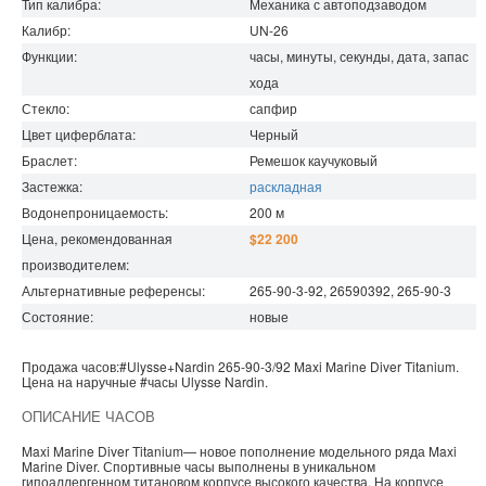
Тип калибра:
Механика с автоподзаводом
Калибр:
UN-26
Функции:
часы, минуты, секунды, дата, запас
хода
Стекло:
сапфир
Цвет циферблата:
Черный
Браслет:
Ремешок каучуковый
Застежка:
раскладная
Водонепроницаемость
:
200
м
Цена, рекомендованная
$22 200
производителем:
Альтернативные референсы:
265-90-3-92, 26590392, 265-90-3
Состояние:
новые
Продажа часов:
#Ulysse+Nardin
265-90-3/92
Maxi Marine Diver
Titanium.
Цена на наручные
#часы
Ulysse Nardin
.
ОПИСАНИЕ ЧАСОВ
Maxi Marine Diver Titanium— новое пополнение модельного ряда Maxi
Marine Diver. Спортивные часы выполнены в уникальном
гипоаллергенном титановом корпусе высокого качества. На корпусе