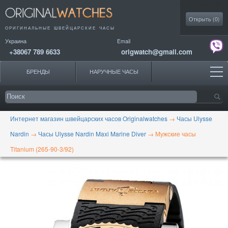
Моя коллекция
Открыть (
0
)
ОРИГИНАЛЬНЫЕ
ШВЕЙЦАРСКИЕ ЧАСЫ
Украина
Email
+38067 789 6633
origwatch@gmail.com
БРЕНДЫ
НАРУЧНЫЕ ЧАСЫ
Интернет магазин швейцарских часов Originalwatches
→
Часы Ulysse
Nardin
→
Часы Ulysse Nardin Maxi Marine Diver
→
Мужские часы
Titanium (265-90-3/92)