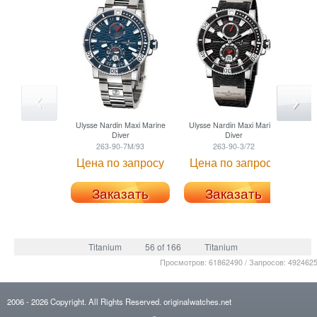
Ulysse Nardin
Maxi Marine
Ulysse Nardin
Maxi Marine
Ulys
Diver
Diver
263-90-7M/93
263-90-3/72
Цена по запросу
Цена по запросу
Це
Заказать
Заказать
Titanium
56 of 166
Titanium
Просмотров: 61862490 / Запросов: 492462
2006
- 2026
Copyright. All Rights Reserved.
originalwatches.net